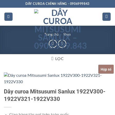
Bỏ
DÂY CUROA CHÍNH HÃNG - 0906999843
qua
nội
dung
Trang chủ
»
Shop
LỌC
Hộp số
Dây curoa Mitsusumi Sanlux 1922V300-
1922V321-1922V330
Giao hàng tận nơi trên toàn quốc.