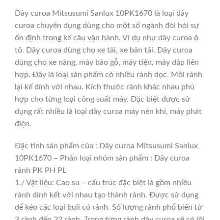
Dây curoa Mitsusumi Sanlux 10PK1670 là loại dây
curoa chuyên dụng dùng cho một số ngành đòi hỏi sự
ổn định trong kế câu vận hành. Ví dụ như dây curoa ô
tô. Dây curoa dùng cho xe tải, xe bản tải. Dây curoa
dùng cho xe nâng, máy bào gỗ, máy tiện, máy dập liên
hợp. Đây là loại sản phẩm có nhiều rảnh dọc. Mỗi rảnh
lại kế dính với nhau. Kích thước rảnh khác nhau phù
hợp cho từng loại công suất máy. Đặc biệt được sử
dụng rất nhiều là loại dây curoa máy nén khí, máy phát
điện.
Đặc tính sản phẩm của : Dây curoa Mitsusumi Sanlux
10PK1670 – Phân loại nhóm sản phẩm : Dây curoa
rảnh PK PH PL
1./ Vật liệu: Cao su – cấu trúc đặc biệt là gồm nhiều
rảnh dính kết với nhau tạo thành rảnh. Được sử dụng
để kéo các loại buli có rảnh. Số lượng rảnh phổ biến từ
3 rảnh đến 32 rảnh. Trong từng rảnh dây curoa sẽ có lõi