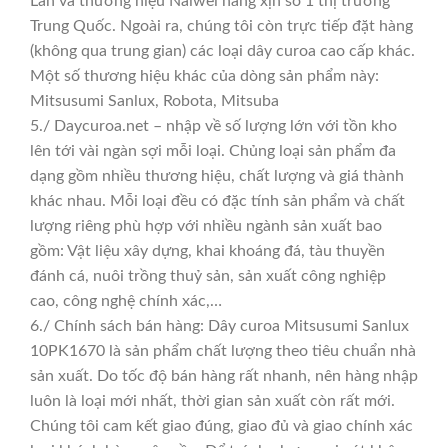
Lan và thương hiệu Naiwei hàng xịn số 1 thị trường
Trung Quốc. Ngoài ra, chúng tôi còn trực tiếp đặt hàng
(không qua trung gian) các loại dây curoa cao cấp khác.
Một số thương hiệu khác của dòng sản phẩm này:
Mitsusumi Sanlux, Robota, Mitsuba
5./ Daycuroa.net – nhập về số lượng lớn với tồn kho
lên tới vài ngàn sợi mỗi loại. Chủng loại sản phẩm đa
dạng gồm nhiều thương hiệu, chất lượng và giá thành
khác nhau. Mỗi loại đều có đặc tính sản phẩm và chất
lượng riêng phù hợp với nhiều ngành sản xuất bao
gồm: Vật liệu xây dựng, khai khoáng đá, tàu thuyền
đánh cá, nuôi trồng thuỷ sản, sản xuất công nghiệp
cao, công nghệ chính xác,…
6./ Chính sách bán hàng: Dây curoa Mitsusumi Sanlux
10PK1670 là sản phẩm chất lượng theo tiêu chuẩn nhà
sản xuất. Do tốc độ bán hàng rất nhanh, nên hàng nhập
luôn là loại mới nhất, thời gian sản xuất còn rất mới.
Chúng tôi cam kết giao đúng, giao đủ và giao chính xác