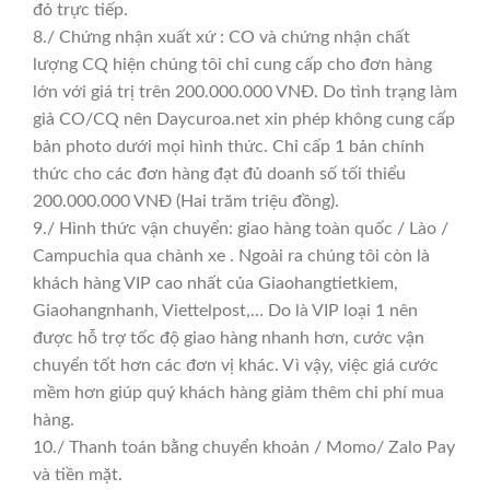
đỏ trực tiếp.
8./ Chứng nhận xuất xứ : CO và chứng nhận chất
lượng CQ hiện chúng tôi chỉ cung cấp cho đơn hàng
lớn với giá trị trên 200.000.000 VNĐ. Do tình trạng làm
giả CO/CQ nên Daycuroa.net xin phép không cung cấp
bản photo dưới mọi hình thức. Chỉ cấp 1 bản chính
thức cho các đơn hàng đạt đủ doanh số tối thiểu
200.000.000 VNĐ (Hai trăm triệu đồng).
9./ Hình thức vận chuyển: giao hàng toàn quốc / Lào /
Campuchia qua chành xe . Ngoài ra chúng tôi còn là
khách hàng VIP cao nhất của Giaohangtietkiem,
Giaohangnhanh, Viettelpost,… Do là VIP loại 1 nên
được hỗ trợ tốc độ giao hàng nhanh hơn, cước vận
chuyển tốt hơn các đơn vị khác. Vì vậy, việc giá cước
mềm hơn giúp quý khách hàng giảm thêm chi phí mua
hàng.
10./ Thanh toán bằng chuyển khoản / Momo/ Zalo Pay
và tiền mặt.