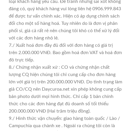
loại khách hàng yêu cầu. Để tránh nhưng sai xót không
đáng có, quý khách hàng vui lòng liên hệ 0906.999.843
để được tư vấn chính xác. Hiện có áp dụng chính sách
đổi cho một số hàng hoá. Tuy nhiên do là đơn vị phân
phối sỉ, giá cả rất rẻ nên chúng tôi khó có thể xử lý đổi
với các đơn hàng nhỏ lẻ.
7./ Xuất hoá đơn đầy đủ đối với đơn hàng có giá trị
trên 2.000.000 VNĐ. Bao gồm hoá đơn VAT và hoá đơn
đỏ trực tiếp.
8./ Chứng nhận xuất xứ : CO và chứng nhận chất
lượng CQ hiện chúng tôi chỉ cung cấp cho đơn hàng
lớn với giá trị trên 200.000.000 VNĐ. Do tình trạng làm
giả CO/CQ nên Daycuroa.net xin phép không cung cấp
bản photo dưới mọi hình thức. Chỉ cấp 1 bản chính
thức cho các đơn hàng đạt đủ doanh số tối thiểu
200.000.000 VNĐ (Hai trăm triệu đồng).
9./ Hình thức vận chuyển: giao hàng toàn quốc / Lào /
Campuchia qua chành xe . Ngoài ra chúng tôi còn là