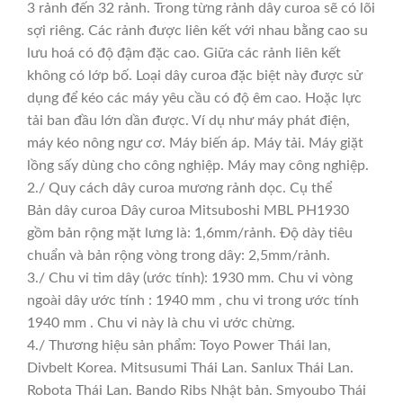
3 rảnh đến 32 rảnh. Trong từng rảnh dây curoa sẽ có lõi
sợi riêng. Các rảnh được liên kết với nhau bằng cao su
lưu hoá có độ đậm đặc cao. Giữa các rảnh liên kết
không có lớp bố. Loại dây curoa đặc biệt này được sử
dụng để kéo các máy yêu cầu có độ êm cao. Hoặc lực
tải ban đầu lớn dần được. Ví dụ như máy phát điện,
máy kéo nông ngư cơ. Máy biến áp. Máy tải. Máy giặt
lồng sấy dùng cho công nghiệp. Máy may công nghiệp.
2./ Quy cách dây curoa mương rảnh dọc. Cụ thể
Bản dây curoa Dây curoa Mitsuboshi MBL PH1930
gồm bản rộng mặt lưng là: 1,6mm/rảnh. Độ dày tiêu
chuẩn và bản rộng vòng trong dây: 2,5mm/rảnh.
3./ Chu vi tim dây (ước tính): 1930 mm. Chu vi vòng
ngoài dây ước tính : 1940 mm , chu vi trong ước tính
1940 mm . Chu vi này là chu vi ước chừng.
4./ Thương hiệu sản phẩm: Toyo Power Thái lan,
Divbelt Korea. Mitsusumi Thái Lan. Sanlux Thái Lan.
Robota Thái Lan. Bando Ribs Nhật bản. Smyoubo Thái