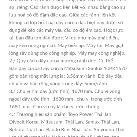
sợi riêng. Các rảnh được liên kết với nhau bằng cao su
lưu hoá có độ đậm đặc cao. Giữa các rảnh liên kết
không có lớp bố. Loại dây curoa đặc biệt này được sử
dụng để kéo các máy yêu cầu có độ êm cao. Hoặc lực
tải ban đầu lớn dần được. Ví dụ như máy phát điện,
máy kéo nông ngư cơ. Máy biến áp. Máy tải. Máy giặt
lồng sấy dùng cho công nghiệp. Máy may công nghiệp.
2./ Quy cách dây curoa mương rảnh dọc. Cụ thể
Bản dây curoa Dây curoa Mitsusumi Sanlux 10PK1670
gồm bản rộng mặt lưng là: 3,56mm/rảnh. Độ dày tiêu
chuẩn và bản rộng vòng trong dây: 5mm/rảnh.
3./ Chu vi tim dây (ước tính): 1670 mm. Chu vi vòng
ngoài dây ước tính : 1680 mm , chu vi trong ước tính
1680 mm . Chu vi này là chu vi ước chừng.
4./ Thương hiệu sản phẩm: Toyo Power Thái lan,
Divbelt Korea. Mitsusumi Thái Lan. Sanlux Thái Lan.
Robota Thái Lan. Bando Ribs Nhật bản. Smyoubo Thái