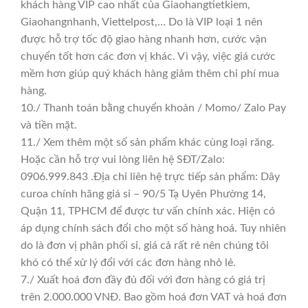
khách hàng VIP cao nhất của Giaohangtietkiem,
Giaohangnhanh, Viettelpost,… Do là VIP loại 1 nên
được hỗ trợ tốc độ giao hàng nhanh hơn, cước vận
chuyển tốt hơn các đơn vị khác. Vì vậy, việc giá cước
mềm hơn giúp quý khách hàng giảm thêm chi phí mua
hàng.
10./ Thanh toán bằng chuyển khoản / Momo/ Zalo Pay
và tiền mặt.
11./ Xem thêm một số sản phẩm khác cùng loại răng.
Hoặc cần hỗ trợ vui lòng liên hệ SĐT/Zalo:
0906.999.843 .Địa chỉ liên hệ trực tiếp sản phẩm: Dây
curoa chính hãng giá sỉ – 90/5 Tạ Uyên Phường 14,
Quận 11, TPHCM để được tư vấn chính xác. Hiện có
áp dụng chính sách đổi cho một số hàng hoá. Tuy nhiên
do là đơn vị phân phối sỉ, giá cả rất rẻ nên chúng tôi
khó có thể xử lý đổi với các đơn hàng nhỏ lẻ.
7./ Xuất hoá đơn đầy đủ đối với đơn hàng có giá trị
trên 2.000.000 VNĐ. Bao gồm hoá đơn VAT và hoá đơn