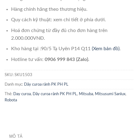
Hàng chính hãng theo thương hiệu.
Quy cách kỹ thuật: xem chi tiết ở phía dưới.
Hoá đơn chứng từ đầy đủ cho đơn hàng trên
2.000.000VNĐ.
Kho hàng tại :90/5 Tạ Uyên P14 Q11
(Xem bản đồ)
.
Hotline tư vấn:
0906 999 843 (Zalo).
SKU:
SKU1503
Danh mục:
Dây curoa rảnh PK PH PL
Thẻ:
Day curoa
,
Dây curoa rảnh PK PH PL
,
Mitsuba
,
Mitsusumi Sanlux
,
Robota
MÔ TẢ