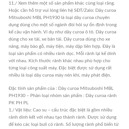
11./ Xem thêm một số sản phẩm khác cùng loại răng.
Hoặc cần hỗ trợ vui lòng liên hệ SĐT/Zalo: Dây curoa
Mitsuboshi MBL PH1930 là loại dây curoa chuyên
dụng dùng cho một số ngành đòi hỏi sự ổn định trong
kế câu vận hành. Ví dụ như dây curoa ô tô. Dây curoa
dùng cho xe tải, xe bản tải. Dây curoa dùng cho xe
nâng, máy bào gỗ, máy tiện, máy dập liên hợp. Đây là
loại sản phẩm có nhiều rảnh dọc. Mỗi rảnh lại kế dính
với nhau. Kích thước rảnh khác nhau phù hợp cho
từng loại công suất máy. Đặc biệt được sử dụng rất
nhiều là loại dây curoa máy nén khí, máy phát điện.
Đặc tính sản phẩm của : Dây curoa Mitsuboshi MBL
PH1930 – Phân loại nhóm sản phẩm : Dây curoa rảnh
PK PH PL
1./ Vật liệu: Cao su – cấu trúc đặc biệt là gồm nhiều
rảnh dính kết với nhau tạo thành rảnh. Được sử dụng
để kéo các loại buli có rảnh. Số lượng rảnh phổ biến từ