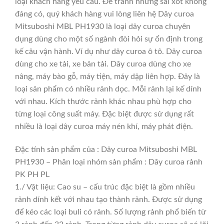
loại khách hàng yêu cầu. Để tránh nhưng sai xót không
đáng có, quý khách hàng vui lòng liên hệ Dây curoa
Mitsuboshi MBL PH1930 là loại dây curoa chuyên
dụng dùng cho một số ngành đòi hỏi sự ổn định trong
kế câu vận hành. Ví dụ như dây curoa ô tô. Dây curoa
dùng cho xe tải, xe bản tải. Dây curoa dùng cho xe
nâng, máy bào gỗ, máy tiện, máy dập liên hợp. Đây là
loại sản phẩm có nhiều rảnh dọc. Mỗi rảnh lại kế dính
với nhau. Kích thước rảnh khác nhau phù hợp cho
từng loại công suất máy. Đặc biệt được sử dụng rất
nhiều là loại dây curoa máy nén khí, máy phát điện.
Đặc tính sản phẩm của : Dây curoa Mitsuboshi MBL
PH1930 – Phân loại nhóm sản phẩm : Dây curoa rảnh
PK PH PL
1./ Vật liệu: Cao su – cấu trúc đặc biệt là gồm nhiều
rảnh dính kết với nhau tạo thành rảnh. Được sử dụng
để kéo các loại buli có rảnh. Số lượng rảnh phổ biến từ