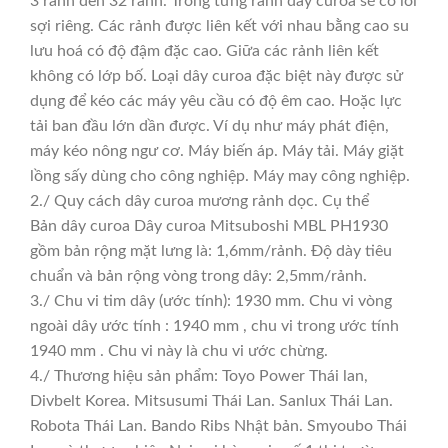
3 rảnh đến 32 rảnh. Trong từng rảnh dây curoa sẽ có lõi
sợi riêng. Các rảnh được liên kết với nhau bằng cao su
lưu hoá có độ đậm đặc cao. Giữa các rảnh liên kết
không có lớp bố. Loại dây curoa đặc biệt này được sử
dụng để kéo các máy yêu cầu có độ êm cao. Hoặc lực
tải ban đầu lớn dần được. Ví dụ như máy phát điện,
máy kéo nông ngư cơ. Máy biến áp. Máy tải. Máy giặt
lồng sấy dùng cho công nghiệp. Máy may công nghiệp.
2./ Quy cách dây curoa mương rảnh dọc. Cụ thể
Bản dây curoa Dây curoa Mitsuboshi MBL PH1930
gồm bản rộng mặt lưng là: 1,6mm/rảnh. Độ dày tiêu
chuẩn và bản rộng vòng trong dây: 2,5mm/rảnh.
3./ Chu vi tim dây (ước tính): 1930 mm. Chu vi vòng
ngoài dây ước tính : 1940 mm , chu vi trong ước tính
1940 mm . Chu vi này là chu vi ước chừng.
4./ Thương hiệu sản phẩm: Toyo Power Thái lan,
Divbelt Korea. Mitsusumi Thái Lan. Sanlux Thái Lan.
Robota Thái Lan. Bando Ribs Nhật bản. Smyoubo Thái