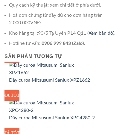
Quy cách kỹ thuật: xem chi tiết ở phía dưới.
Hoá đơn chứng từ đầy đủ cho đơn hàng trên
2.000.000VNĐ.
Kho hàng tại :90/5 Tạ Uyên P14 Q11
(Xem bản đồ)
.
Hotline tư vấn:
0906 999 843 (Zalo).
SẢN PHẨM TƯƠNG TỰ
GIÁ TỐT
GIÁ SỈ
Dây curoa Mitsusumi Sanlux XPZ1662
GIÁ TỐT
GIÁ SỈ
Dây curoa Mitsusumi Sanlux XPC4280-2
GIÁ TỐT
GIÁ SỈ