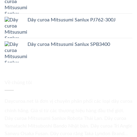
Dây curoa Mitsusumi Sanlux PJ762-300J
Dây curoa Mitsusumi Sanlux SPB3400
Về chúng tôi
Daycuroa.net
là đơn vị chuyên phân phối các loại dây curoa
chính hãng. Giá sỉ từ các thương hiệu hàng đầu thế giới.
Dây curoa Mitsusumi Sanlux Robota Thái Lan. Dây curoa
Yamatachi Mitsuboshi Bando Nhật bản. Dây curoa Tri Angle
Sanwu Osaka Fusan. Dây curoa răng Taka Lyndon Brand...