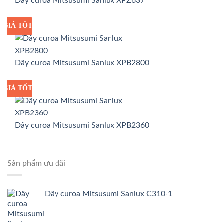
Dây curoa Mitsusumi Sanlux XPZ637
GIÁ TỐT
GIÁ SỈ
Dây curoa Mitsusumi Sanlux XPB2800
GIÁ TỐT
GIÁ SỈ
Dây curoa Mitsusumi Sanlux XPB2360
Sản phẩm ưu đãi
Dây curoa Mitsusumi Sanlux C310-1