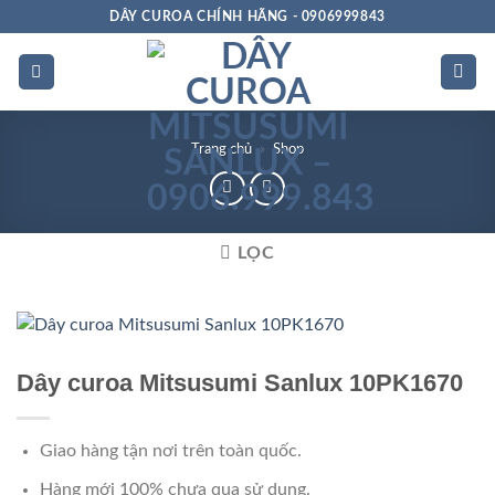
Bỏ
DÂY CUROA CHÍNH HÃNG - 0906999843
qua
nội
dung
Trang chủ
»
Shop
LỌC
Rảnh dọc
Dây curoa Mitsusumi Sanlux 10PK1670
Giao hàng tận nơi trên toàn quốc.
Hàng mới 100% chưa qua sử dụng.