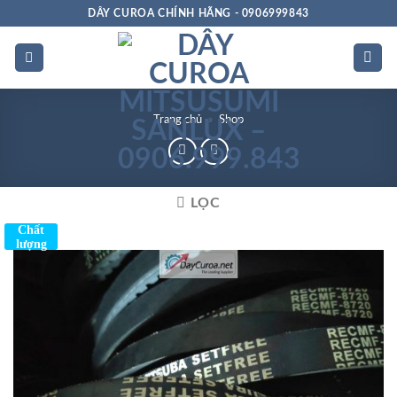
Bỏ
DÂY CUROA CHÍNH HÃNG - 0906999843
qua
nội
dung
Trang chủ
»
Shop
LỌC
Chất
lượng