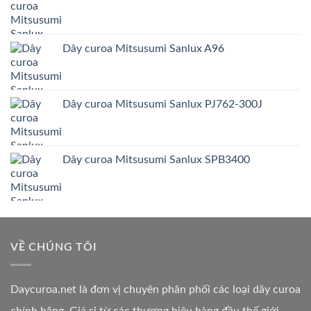
Dây curoa Mitsusumi Sanlux A96
Dây curoa Mitsusumi Sanlux PJ762-300J
Dây curoa Mitsusumi Sanlux SPB3400
VỀ CHÚNG TÔI
Daycuroa.net
là đơn vị chuyên phân phối các loại dây curoa
chính hãng. Giá sỉ từ các thương hiệu hàng đầu thế giới.