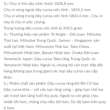
3./ Chu vi tim dây (ước tính): 1828,8 mm.
Chu vi vòng ngoài dây curoa ước tính : 1854,2 mm.
Chu vi vòng trong dây curoa ước tính 1803,4 mm . Chu vi
này là chu vi ước chừng.
Trọng lượng dây curoa ước tính là 358,5 gram
4./ Thương hiệu sản phẩm: Tri Angle – Đài Loan. Mitsuba
Thái Lan. Mitsubai Trung Quốc. Sanwu – Singapore, sản
xuất tại Việt Nam. Mitsusumi Thái lan. Taka China.
Mitsuboshi Nhật bản, Bando Nhật bản. Osaka Đài Loan.
Yamatachi Japan. Dây curoa Taka răng Trung Quốc và
Yamatachi Nhật bản. Ngoài ra, chúng tôi còn trực tiếp đặt
hàng (không qua trung gian) các loại dây curoa cao cấp
khác.
5./ Phẩm chất sản phẩm: Dây curoa răng AX BX CX hay
Dây curoa khía – với cấu tạo răng cứng – giúp hạn chế ma
sát trượt làm tăng tuổi thọ puly. Ngoài ra còn giúp chịu
nhiệt tốt hơn, chống chịu dầu tốt hơn. Do độ bám trên puly
ít hơn.