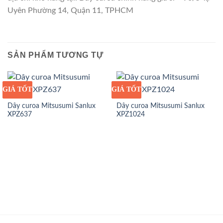
Uyên Phường 14, Quận 11, TPHCM
SẢN PHẨM TƯƠNG TỰ
GIÁ TỐT
GIÁ SỈ
GIÁ TỐT
GIÁ SỈ
Dây curoa Mitsusumi Sanlux
Dây curoa Mitsusumi Sanlux
XPZ637
XPZ1024