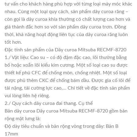
tư vấn cho khách hàng phù hợp với từng loại máy móc khác
nhau. Cùng một loại quy cách, sản phẩm dây curoa răng –
còn gọi là dây curoa khía thường có chất lượng cao hơn và
giá thành đắc hơn so với sản phẩm dây curoa trơn. Đồng
thời, khả năng hoạt động liên tục của dây curoa răng luôn
tốt hơn.
Đặc tính sản phẩm của Dây curoa Mitsuba RECMF-8720
1./ Vật liệu: Cao su – có độ đậm đặc cao, lõi thường bằng
bố hoặc xoắn lõi kiểu kim cương. Một số loại cao su được
thiết kế phủ CFC để chống mòn, chống nhiệt. Một số loại
được phủ thêm CKC để chống bám dầu. Được gia cố lõi để
tải nặng, tải cường lực cao,… Chi tiết về đặc tính sản phẩm
vui lòng liên hệ riêng.
2./ Quy cách dây curoa đai thang. Cụ thể
Bản dây curoa Dây curoa Mitsuba RECMF-8720 gồm bản
rộng mặt lưng là:
Độ dày tiêu chuẩn và bản rộng vòng trong dây: Bản B
17mm