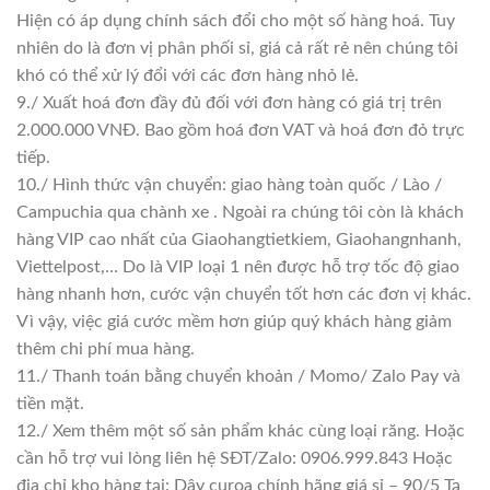
Hiện có áp dụng chính sách đổi cho một số hàng hoá. Tuy
nhiên do là đơn vị phân phối sỉ, giá cả rất rẻ nên chúng tôi
khó có thể xử lý đổi với các đơn hàng nhỏ lẻ.
9./ Xuất hoá đơn đầy đủ đối với đơn hàng có giá trị trên
2.000.000 VNĐ. Bao gồm hoá đơn VAT và hoá đơn đỏ trực
tiếp.
10./ Hình thức vận chuyển: giao hàng toàn quốc / Lào /
Campuchia qua chành xe . Ngoài ra chúng tôi còn là khách
hàng VIP cao nhất của Giaohangtietkiem, Giaohangnhanh,
Viettelpost,… Do là VIP loại 1 nên được hỗ trợ tốc độ giao
hàng nhanh hơn, cước vận chuyển tốt hơn các đơn vị khác.
Vì vậy, việc giá cước mềm hơn giúp quý khách hàng giảm
thêm chi phí mua hàng.
11./ Thanh toán bằng chuyển khoản / Momo/ Zalo Pay và
tiền mặt.
12./ Xem thêm một số sản phẩm khác cùng loại răng. Hoặc
cần hỗ trợ vui lòng liên hệ SĐT/Zalo: 0906.999.843 Hoặc
địa chỉ kho hàng tại: Dây curoa chính hãng giá sỉ – 90/5 Tạ