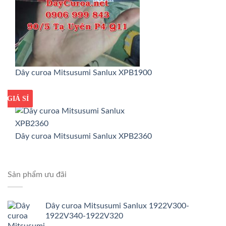
Dây curoa Mitsusumi Sanlux XPB1900
GIÁ TỐT
GIÁ SỈ
Dây curoa Mitsusumi Sanlux XPB2360
Sản phẩm ưu đãi
Dây curoa Mitsusumi Sanlux 1922V300-
1922V340-1922V320