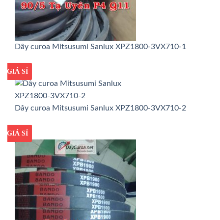
Dây curoa Mitsusumi Sanlux XPZ1800-3VX710-1
GIÁ TỐT
GIÁ SỈ
Dây curoa Mitsusumi Sanlux XPZ1800-3VX710-2
GIÁ TỐT
GIÁ SỈ