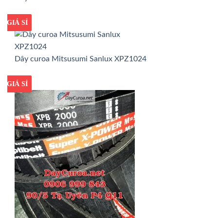
GIÁ TỐT
GIÁ SỈ
Dây curoa Mitsusumi Sanlux XPZ1024
GIÁ TỐT
GIÁ SỈ