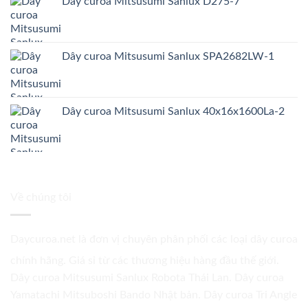
Dây curoa Mitsusumi Sanlux D275-7
Dây curoa Mitsusumi Sanlux SPA2682LW-1
Dây curoa Mitsusumi Sanlux 40x16x1600La-2
Về chúng tôi
Daycuroa.net
là đơn vị chuyên phân phối các loại dây curoa
chính hãng. Giá sỉ từ các thương hiệu hàng đầu thế giới.
Dây curoa Mitsusumi Sanlux Robota Thái Lan. Dây curoa
Yamatachi Mitsuboshi Bando Nhật bản. Dây curoa Tri Angle