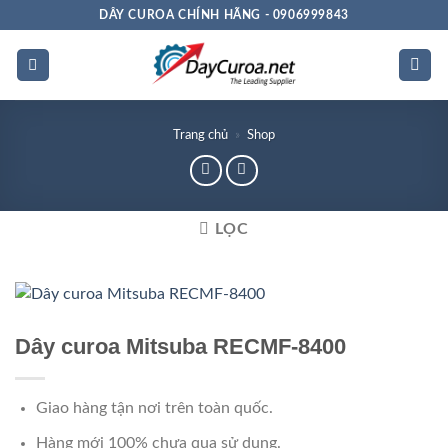
Bỏ
DÂY CUROA CHÍNH HÃNG - 0906999843
qua
nội
dung
Trang chủ
»
Shop
LỌC
Chất
lượng
Dây curoa Mitsuba RECMF-8400
Giao hàng tận nơi trên toàn quốc.
Hàng mới 100% chưa qua sử dụng.