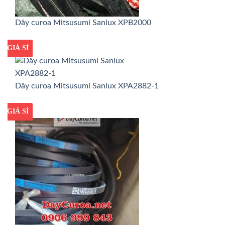
Dây curoa Mitsusumi Sanlux XPB2000
GIÁ TỐT
GIÁ SỈ
Dây curoa Mitsusumi Sanlux XPA2882-1
GIÁ TỐT
GIÁ SỈ