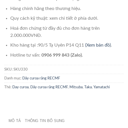
Hàng chính hãng theo thương hiệu.
Quy cách kỹ thuật: xem chi tiết ở phía dưới.
Hoá đơn chứng từ đầy đủ cho đơn hàng trên
2.000.000VNĐ.
Kho hàng tại :90/5 Tạ Uyên P14 Q11
(Xem bản đồ)
.
Hotline tư vấn:
0906 999 843 (Zalo).
SKU:
SKU330
Danh mục:
Dây curoa răng RECMF
Thẻ:
Day curoa
,
Dây curoa răng RECMF
,
Mitsuba
,
Taka
,
Yamatachi
MÔ TẢ
THÔNG TIN BỔ SUNG