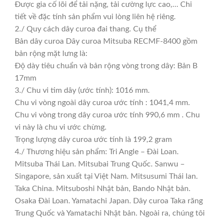
Được gia cố lõi để tải nặng, tải cường lực cao,… Chi
tiết về đặc tính sản phẩm vui lòng liên hệ riêng.
2./ Quy cách dây curoa đai thang. Cụ thể
Bản dây curoa Dây curoa Mitsuba RECMF-8400 gồm
bản rộng mặt lưng là:
Độ dày tiêu chuẩn và bản rộng vòng trong dây: Bản B
17mm
3./ Chu vi tim dây (ước tính): 1016 mm.
Chu vi vòng ngoài dây curoa ước tính : 1041,4 mm.
Chu vi vòng trong dây curoa ước tính 990,6 mm . Chu
vi này là chu vi ước chừng.
Trọng lượng dây curoa ước tính là 199,2 gram
4./ Thương hiệu sản phẩm: Tri Angle – Đài Loan.
Mitsuba Thái Lan. Mitsubai Trung Quốc. Sanwu –
Singapore, sản xuất tại Việt Nam. Mitsusumi Thái lan.
Taka China. Mitsuboshi Nhật bản, Bando Nhật bản.
Osaka Đài Loan. Yamatachi Japan. Dây curoa Taka răng
Trung Quốc và Yamatachi Nhật bản. Ngoài ra, chúng tôi