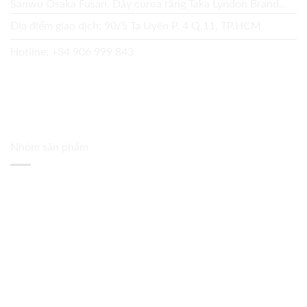
Sanwu Osaka Fusan. Dây curoa răng Taka Lyndon Brand...
Địa điểm giao dịch: 90/5 Tạ Uyên P. 4 Q.11, TP.HCM
Hotline:
+84 906 999 843
Nhóm sản phẩm