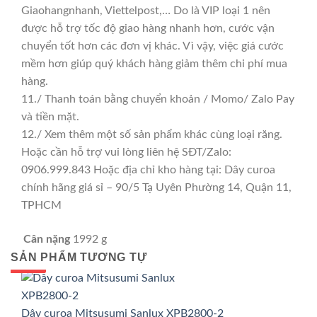
Giaohangnhanh, Viettelpost,… Do là VIP loại 1 nên
được hỗ trợ tốc độ giao hàng nhanh hơn, cước vận
chuyển tốt hơn các đơn vị khác. Vì vậy, việc giá cước
mềm hơn giúp quý khách hàng giảm thêm chi phí mua
hàng.
11./ Thanh toán bằng chuyển khoản / Momo/ Zalo Pay
và tiền mặt.
12./ Xem thêm một số sản phẩm khác cùng loại răng.
Hoặc cần hỗ trợ vui lòng liên hệ SĐT/Zalo:
0906.999.843 Hoặc địa chỉ kho hàng tại: Dây curoa
chính hãng giá sỉ – 90/5 Tạ Uyên Phường 14, Quận 11,
TPHCM
Cân nặng
1992 g
SẢN PHẨM TƯƠNG TỰ
GIÁ TỐT
GIÁ SỈ
Dây curoa Mitsusumi Sanlux XPB2800-2