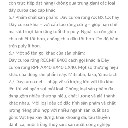
còn trực tiếp đặt hàng (không qua trung gian) các loại
dây curoa cao cấp khác.
5./ Phẩm chất sản phẩm: Dây curoa răng AX BX CX hay
Dây curoa khía – với cấu tạo răng cứng – giúp hạn chế
ma sát trượt làm tăng tuổi thọ puly. Ngoài ra còn giúp
chịu nhiệt tốt hơn, chống chịu dầu tốt hơn. Do độ bám
trên puly ít hơn.
6./ Một số tên gọi khác của sản phẩm:
Dây curoa răng RECMF 8400 cách gọi khác là Dây
curoa răng RPF AX40 BX40 CX40. Một số thương hiệu
khác của dòng sản phẩm này: Mitsuba, Taka, Yamatachi
7./ Daycuroa.net – nhập về số lượng lớn với tồn kho
lên tới vài ngàn sợi mỗi loại. Chủng loại sản phẩm đa
dạng gồm nhiều thương hiệu, chất lượng và giá thành
khác nhau. Mỗi loại đều có đặc tính sản phẩm và chất
lượng riêng phù hợp với nhiều ngành sản xuất bao
gồm: Vật liệu xây dựng, khai khoáng đá, tàu thuyền
đánh cá, nuôi trồng thuỷ sản, sản xuất công nghiệp