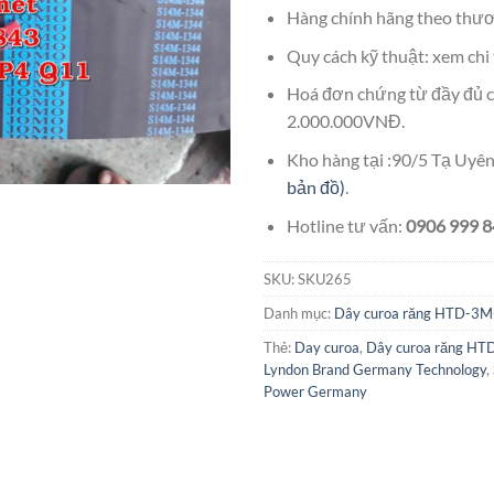
Hàng chính hãng theo thươ
Quy cách kỹ thuật: xem chi 
Hoá đơn chứng từ đầy đủ c
2.000.000VNĐ.
Kho hàng tại :90/5 Tạ Uy
bản đồ)
.
Hotline tư vấn:
0906 999 84
SKU:
SKU265
Danh mục:
Dây curoa răng HTD-
Thẻ:
Day curoa
,
Dây curoa răng 
Lyndon Brand Germany Technology
,
Power Germany