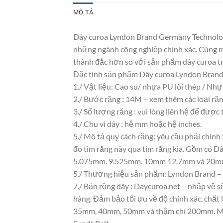
MÔ TẢ
Dây curoa Lyndon Brand Germany Technolog
những ngành công nghiệp chính xác. Cùng mộ
thành đắc hơn so với sản phẩm dây curoa tr
Đặc tính sản phẩm Dây curoa Lyndon Bra
1./ Vật liệu: Cao su/ nhựa PU lõi thép / Nh
2./ Bước răng : 14M – xem thêm các loại ră
3./ Số lượng răng : vui lòng liên hệ để được 
4./ Chu vi dây : hệ mm hoặc hệ inches.
5./ Mô tả quy cách răng: yêu cầu phải chính
đo tim răng này qua tim răng kia. Gồm có
5.075mm. 9.525mm. 10mm 12.7mm và 20
5./ Thương hiệu sản phẩm: Lyndon Brand – 
7./ Bản rộng dây : Daycuroa.net – nhập về 
hàng. Đảm bảo tối ưu về độ chính xác, ch
35mm, 40mm, 50mm và thậm chí 200mm. Một