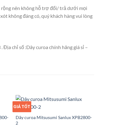
rộng nên không hỗ trợ đổi/ trả dưới mọi
i xót không đáng có, quý khách hàng vui lòng
Địa chỉ số :Dây curoa chính hãng giá sỉ –
GIÁ TỐT
GIÁ SỈ
800-
Dây curoa Mitsusumi Sanlux XPB2800-
2