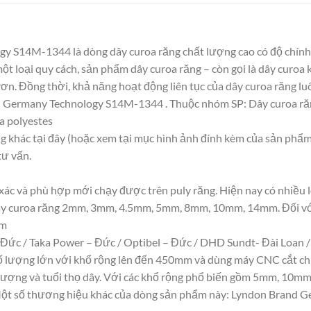
y S14M-1344 là dòng dây curoa răng chất lượng cao có độ chính
t loại quy cách, sản phẩm dây curoa răng – còn gọi là dây curoa 
ơn. Đồng thời, khả năng hoạt động liên tục của dây curoa răng lu
nd Germany Technology S14M-1344 . Thuộc nhóm SP: Dây curo
ựa polyestes
ng khác tại đây (hoặc xem tại mục hình ảnh đính kèm của sản phẩm
tư vấn.
 xác và phù hợp mới chạy được trên puly răng. Hiện nay có nhiều 
 Dây curoa răng 2mm, 3mm, 4.5mm, 5mm, 8mm, 10mm, 14mm. Đối vớ
mm
Đức / Taka Power – Đức / Optibel – Đức / DHD Sundt- Đài Loan /
số lượng lớn với khổ rộng lên đến 450mm và dùng máy CNC cắt ch
ất lượng và tuổi thọ dây. Với các khổ rộng phổ biến gồm 5mm, 
 số thương hiệu khác của dòng sản phẩm này: Lyndon Brand Ge