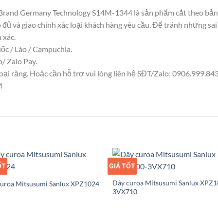
 Brand Germany Technology S14M-1344 là sản phẩm cắt theo bản 
o đủ và giao chính xác loại khách hàng yêu cầu. Để tránh nhưng sa
 xác.
uốc / Lào / Campuchia.
/ Zalo Pay.
i răng. Hoặc cần hỗ trợ vui lòng liên hệ SĐT/Zalo: 0906.999.843 . 
M
ỐT
Ỉ
GIÁ TỐT
GIÁ SỈ
Dây curoa Mitsusumi Sanlux XPZ1
curoa Mitsusumi Sanlux XPZ1024
3VX710