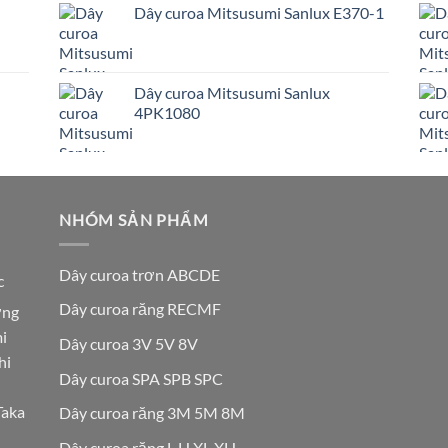
Dây curoa Mitsusumi Sanlux E370-1
Dây curoa Mitsusumi Sanlux
4PK1080
NHÓM SẢN PHẨM
Dây curoa trơn ABCDE
c
Dây curoa răng RECMF
ơng
i
Dây curoa 3V 5V 8V
hi
Dây curoa SPA SPB SPC
Taka
Dây curoa răng 3M 5M 8M
Dây curoa răng L H XL XH