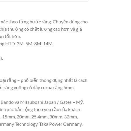
 xác theo từng bước răng. Chuyên dùng cho
khía thường có chất lượng cao hơn và giá
ôn tốt hơn.
a răng HTD-3M-5M-8M-14M
).
loại răng – phổ biến thông dụng nhất là cách
i răng vuông có dây curoa răng 5mm.
 Bando và Mitsuboshi Japan / Gates – Mỹ.
ính xác bản rộng theo yêu cầu của khách
10mm, 15mm, 20mm, 25.4mm, 30mm, 32mm,
rmany Technology, Taka Power Germany,