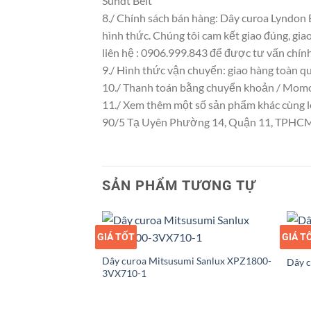
Sundt Belt
8./ Chính sách bán hàng: Dây curoa Lyndon
hình thức. Chúng tôi cam kết giao đúng, gia
liên hệ : 0906.999.843 để được tư vấn chính
9./ Hình thức vận chuyển: giao hàng toàn q
10./ Thanh toán bằng chuyển khoản / Momo
11./ Xem thêm một số sản phẩm khác cùng loạ
90/5 Tạ Uyên Phường 14, Quận 11, TPHC
SẢN PHẨM TƯƠNG TỰ
GIÁ TỐT
GIÁ SỈ
GIÁ T
GIÁ S
Dây curoa Mitsusumi Sanlux XPZ1800-
Dây 
3VX710-1