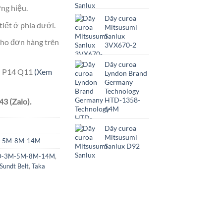
ng hiệu.
Dây curoa
tiết ở phía dưới.
Mitsusumi
Sanlux
ho đơn hàng trên
3VX670-2
Dây curoa
ên P14 Q11
(Xem
Lyndon Brand
Germany
Technology
HTD-1358-
3 (Zalo).
14M
Dây curoa
Mitsusumi
3M-5M-8M-14M
Sanlux D92
HTD-3M-5M-8M-14M
,
Sundt Belt
,
Taka