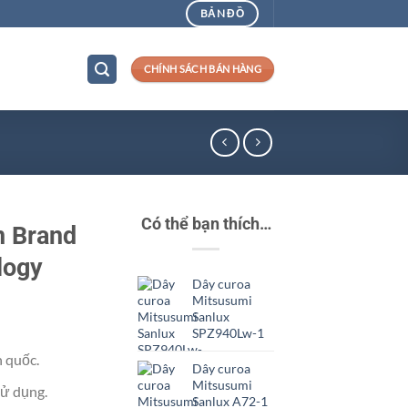
BẢN ĐỒ
CHÍNH SÁCH BÁN HÀNG
Có thể bạn thích…
n Brand
logy
Dây curoa
Mitsusumi
Sanlux
SPZ940Lw-1
n quốc.
Dây curoa
Mitsusumi
ử dụng.
Sanlux A72-1