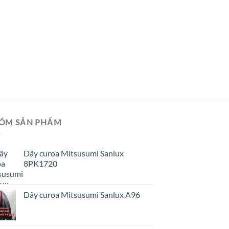
GIÁ TỐT
GIÁ SỈ
Dây curoa Mitsusum
ÓM SẢN PHẨM
Dây curoa Mitsusumi Sanlux
8PK1720
Dây curoa Mitsusumi Sanlux A96