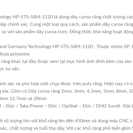
logy HP-STS-S8M-1120 là dòng dây curoa răng chất lượng cao 
p chính xác. Cùng một loại quy cách, sản phẩm dây curoa răng 
 so với sản phẩm dây curoa trơn. Đồng thời, khả năng hoạt động 
Brand Germany Technology HP-STS-S8M-1120 . Thuộc nhóm S
 Nhựa polyestes
 răng khác tại đây (hoặc xem tại mục hình ảnh đính kèm của sản
ợc tư vấn.
hính xác và phù hợp mới chạy được trên puly răng. Hiện nay có n
răng kia. Gồm có Dây curoa răng 2mm, 3mm, 4.5mm, 5mm, 8mm, 
10mm 12.7mm và 20mm
 – Đức / Taka Power – Đức / Optibel – Đức / DHD Sundt- Đài L
 về số lượng lớn với khổ rộng lên đến 450mm và dùng máy CNC c
 xác, chất lượng và tuổi thọ dây. Với các khổ rộng phổ biến