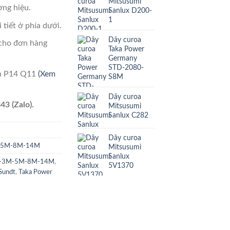
Mitsusumi
ng hiệu.
Sanlux D200-
1
 tiết ở phía dưới.
Dây curoa
cho đơn hàng
Taka Power
Germany
STD-2080-
ên P14 Q11
(Xem
S8M
Dây curoa
43 (Zalo).
Mitsusumi
Sanlux C282
Dây curoa
M-5M-8M-14M
Mitsusumi
Sanlux
TD-3M-5M-8M-14M
,
5V1370
Sundt
,
Taka Power