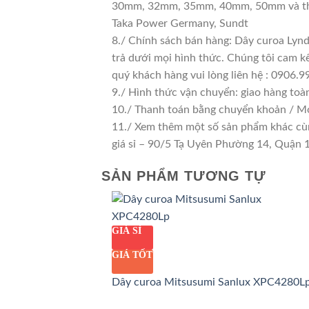
30mm, 32mm, 35mm, 40mm, 50mm và thậm
Taka Power Germany, Sundt
8./ Chính sách bán hàng: Dây curoa Ly
trả dưới mọi hình thức. Chúng tôi cam kế
quý khách hàng vui lòng liên hệ : 0906.
9./ Hình thức vận chuyển: giao hàng toà
10./ Thanh toán bằng chuyển khoản / M
11./ Xem thêm một số sản phẩm khác cùng
giá sỉ – 90/5 Tạ Uyên Phường 14, Quận
SẢN PHẨM TƯƠNG TỰ
GIÁ SỈ
GIÁ TỐT
Dây curoa Mitsusumi Sanlux XPC4280L