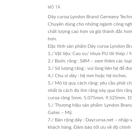
MÔ TẢ
Dây curoa Lyndon Brand Germany Techno
Chuyên dùng cho những ngành công nghiệ
chất lượng cao hơn và giá thành đắc hơn
hơn.
Đặc tính sản phẩm Dây curoa Lyndon 
1./ Vật liệu: Cao su/ nhựa PU lõi thép /
2./ Bước răng : S8M – xem thêm các loại
3./ Số lượng răng : vui lòng liên hệ để đư
4./ Chu vi dây : hệ mm hoặc hệ inches.
5./ Mô tả quy cách răng: yêu cầu phải c
nhất là cách đo tim răng này qua tim 
curoa răng 5mm. 5.075mm. 9.525mm. 
5./ Thương hiệu sản phẩm: Lyndon Brand
Gates – Mỹ.
7./ Bản rộng dây : Daycuroa.net – nhập
khách hàng. Đảm bảo tối ưu về độ chính