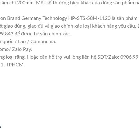
 chí 200mm. Một số thương hiệu khác của dòng sản phẩm nà
ndon Brand Germany Technology HP-STS-S8M-1120 là sản phẩm c
t giao đúng, giao đủ và giao chính xác loại khách hàng yêu cầu.
999.843 để được tư vấn chính xác.
n quốc / Lào / Campuchia.
omo/ Zalo Pay.
 loại răng. Hoặc cần hỗ trợ vui lòng liên hệ SĐT/Zalo: 0906.999
 11, TPHCM
p