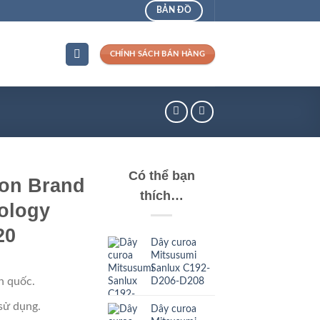
BẢN ĐỒ
CHÍNH SÁCH BÁN HÀNG
Có thể bạn
on Brand
thích…
ology
20
Dây curoa
Mitsusumi
Sanlux C192-
D206-D208
n quốc.
sử dụng.
Dây curoa