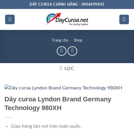
Bỏ
DÂY CUROA CHÍNH HÃNG - 0906999843
qua
nội
dung
Trang chủ
»
Shop
LỌC
Dây curoa Lyndon Brand Germany
Technology 980XH
Giao hàng tận nơi trên toàn quốc.