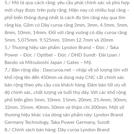
5./ Mô tả quy cách răng: yêu cầu phải chính xác và phù hợp
mới chạy được trên puly răng. Hiện nay có nhiều loại răng –
phổ biến thông dụng nhất là cách đo tim răng này qua tim
răng kia. Gồm có Dây curoa răng 2mm, 3mm, 4.5mm, 5mm,
8mm, 10mm, 14mm. Đối với răng vuông có dây curoa răng
5mm. 5.075mm. 9.525mm. 10mm 12.7mm và 20mm
5./ Thương hiệu sản phẩm: Lyndon Brand – Đức / Taka
Power – Đức / Optibel – Đức / DHD Sundt- Đài Loan /
Bando và Mitsuboshi Japan / Gates – Mỹ.
7./ Bản rộng dây : Daycuroa.net – nhập về số lượng lớn với
khổ rộng lên đến 450mm và dùng máy CNC cắt chính xác
bản rộng theo yêu cầu của khách hàng. Đảm bảo tối ưu về
độ chính xác, chất lượng và tuổi thọ dây. Với các khổ rộng
phổ biến gồm 5mm, 10mm, 15mm, 20mm, 25.4mm, 30mm,
32mm, 35mm, 40mm, 50mm và thậm chí 200mm. Một số
thương hiệu khác của dòng sản phẩm này: Lyndon Brand
Germany Technology, Taka Power Germany, Sundt
8./ Chính sách bán hàng: Dây curoa Lyndon Brand