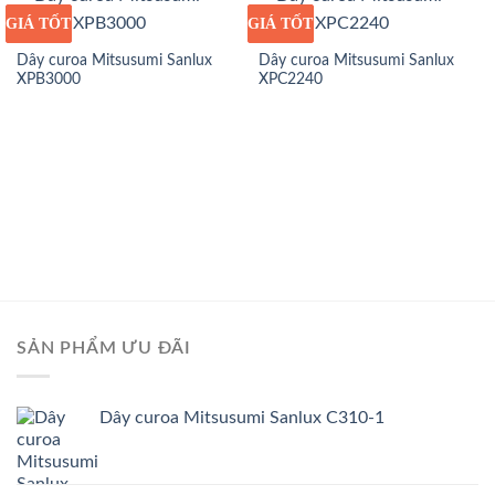
GIÁ TỐT
GIÁ SỈ
GIÁ TỐT
GIÁ SỈ
Dây curoa Mitsusumi Sanlux
Dây curoa Mitsusumi Sanlux
XPB3000
XPC2240
SẢN PHẨM ƯU ĐÃI
Dây curoa Mitsusumi Sanlux C310-1