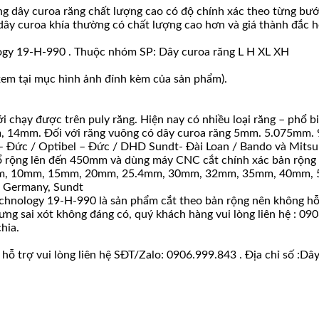
 dây curoa răng chất lượng cao có độ chính xác theo từng bướ
 dây curoa khía thường có chất lượng cao hơn và giá thành đắc 
gy 19-H-990 . Thuộc nhóm SP: Dây curoa răng L H XL XH
 xem tại mục hình ảnh đính kèm của sản phẩm).
 chạy được trên puly răng. Hiện nay có nhiều loại răng – phổ bi
 14mm. Đối với răng vuông có dây curoa răng 5mm. 5.075m
– Đức / Optibel – Đức / DHD Sundt- Đài Loan / Bando và Mitsu
hổ rộng lên đến 450mm và dùng máy CNC cắt chính xác bản rộng 
m 5mm, 10mm, 15mm, 20mm, 25.4mm, 30mm, 32mm, 35mm, 40mm, 
r Germany, Sundt
hnology 19-H-990 là sản phẩm cắt theo bản rộng nên không hỗ t
hưng sai xót không đáng có, quý khách hàng vui lòng liên hệ : 0
hia.
ỗ trợ vui lòng liên hệ SĐT/Zalo: 0906.999.843 . Địa chỉ số :Dâ