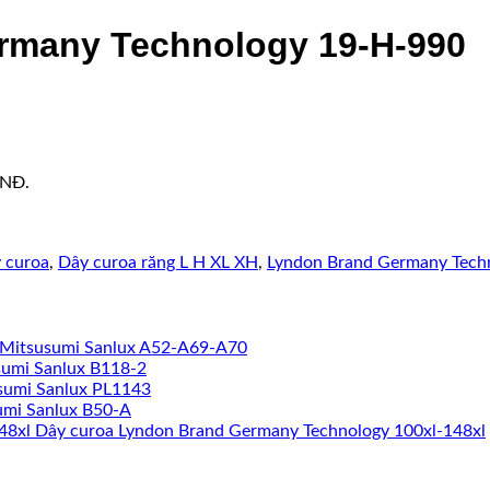
rmany Technology 19-H-990
VNĐ.
 curoa
,
Dây curoa răng L H XL XH
,
Lyndon Brand Germany Tech
 Mitsusumi Sanlux A52-A69-A70
sumi Sanlux B118-2
sumi Sanlux PL1143
umi Sanlux B50-A
Dây curoa Lyndon Brand Germany Technology 100xl-148xl