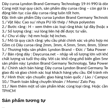
Dây curoa Lyndon Brand Germany Technology 19-H-990 là dòng
Cùng một loại quy cách, sản phẩm dây curoa răng – còn gọi là
động liên tục của dây curoa răng luôn tốt hơn.
Đặc tính sản phẩm Dây curoa Lyndon Brand Germany Technolo
1./ Vật liệu: Cao su/ nhựa PU lõi thép / Nhựa polyestes
2./ Bước răng : H – xem thêm các loại răng khác tại đây (hoặc
3./ Số lượng răng : vui lòng liên hệ để được tư vấn.
4./ Chu vi dây : hệ mm hoặc hệ inches.
5./ Mô tả quy cách răng: yêu cầu phải chính xác và phù hợp mới
Gồm có Dây curoa răng 2mm, 3mm, 4.5mm, 5mm, 8mm, 10mm,
5./ Thương hiệu sản phẩm: Lyndon Brand – Đức / Taka Power 
7./ Bản rộng dây : Daycuroa.net – nhập về số lượng lớn với k
chất lượng và tuổi thọ dây. Với các khổ rộng phổ biến gồ
sản phẩm này: Lyndon Brand Germany Technology, Taka Powe
8./ Chính sách bán hàng: Dây curoa Lyndon Brand Germany Tec
giao đủ và giao chính xác loại khách hàng yêu cầu. Để tránh n
9./ Hình thức vận chuyển: giao hàng toàn quốc / Lào / Campuc
10./ Thanh toán bằng chuyển khoản / Momo/ Zalo Pay.
11./ Xem thêm một số sản phẩm khác cùng loại răng. Hoặc cần h
TPHCM
Sản phẩm tương tự