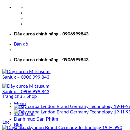
Bỏ
qua
nội
dung
Dây curoa chính hãng - 0906999843
Bản đồ
Dây curoa chính hãng - 0906999843
Trang chủ
»
Shop
Menu
Trang chủ
Danh mục Sản Phẩm
Lọc
Blog