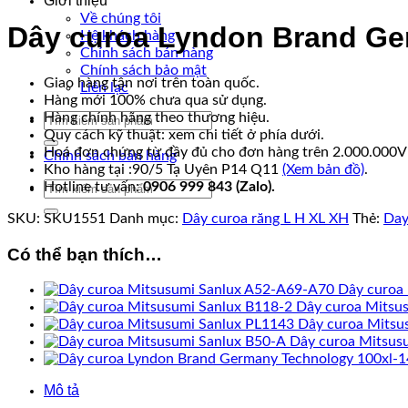
Giới thiệu
Về chúng tôi
Dây curoa Lyndon Brand Ge
Hệ khách hàng
Chính sách bán hàng
Chính sách bảo mật
Giao hàng tận nơi trên toàn quốc.
Liên lạc
Hàng mới 100% chưa qua sử dụng.
Hàng chính hãng theo thương hiệu.
Tìm
Quy cách kỹ thuật: xem chi tiết ở phía dưới.
kiếm:
Hoá đơn chứng từ đầy đủ cho đơn hàng trên 2.000.000
Chính sách bán hàng
Kho hàng tại :90/5 Tạ Uyên P14 Q11
(Xem bản đồ)
.
Hotline tư vấn:
0906 999 843 (Zalo).
Tìm
kiếm:
SKU:
SKU1551
Danh mục:
Dây curoa răng L H XL XH
Thẻ:
Day
Có thể bạn thích…
Dây curoa
Dây curoa Mitsu
Dây curoa Mitsu
Dây curoa Mitsus
Mô tả