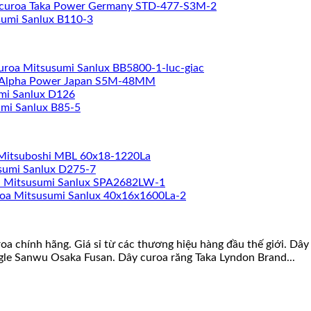
curoa Taka Power Germany STD-477-S3M-2
sumi Sanlux B110-3
uroa Mitsusumi Sanlux BB5800-1-luc-giac
 Alpha Power Japan S5M-48MM
mi Sanlux D126
mi Sanlux B85-5
Mitsuboshi MBL 60x18-1220La
sumi Sanlux D275-7
a Mitsusumi Sanlux SPA2682LW-1
oa Mitsusumi Sanlux 40x16x1600La-2
roa chính hãng. Giá sỉ từ các thương hiệu hàng đầu thế giới. D
gle Sanwu Osaka Fusan. Dây curoa răng Taka Lyndon Brand...