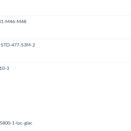
M41-M46-M48
y STD-477-S3M-2
10-3
5800-1-luc-giac