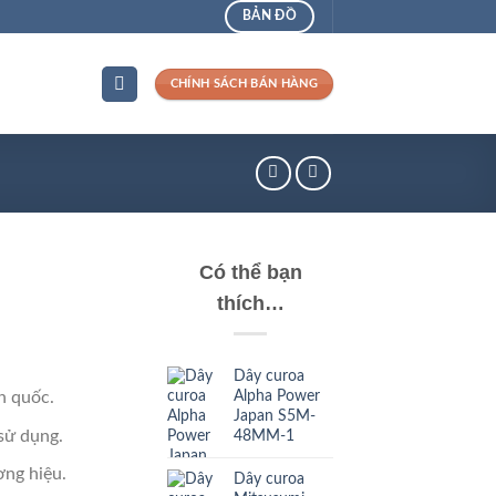
BẢN ĐỒ
CHÍNH SÁCH BÁN HÀNG
Có thể bạn
thích…
Dây curoa
Alpha Power
n quốc.
Japan S5M-
sử dụng.
48MM-1
ng hiệu.
Dây curoa