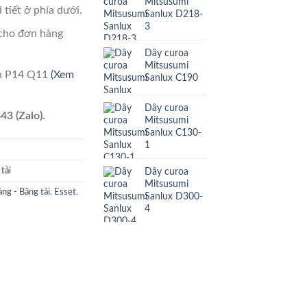
Mitsusumi
 tiết ở phía dưới.
Sanlux D218-
3
cho đơn hàng
Dây curoa
Mitsusumi
ên P14 Q11
(Xem
Sanlux C190
Dây curoa
43 (Zalo).
Mitsusumi
Sanlux C130-
1
Dây curoa
tải
Mitsusumi
ng - Băng tải
,
Esset
,
Sanlux D300-
4