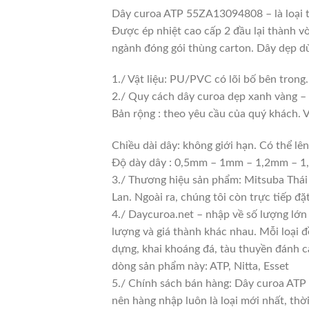
Dây curoa ATP 55ZA13094808 – là loại
Được ép nhiệt cao cấp 2 đầu lại thành v
ngành đóng gói thùng carton. Dây dẹp dù
1./ Vật liệu: PU/PVC có lõi bố bên tro
2./ Quy cách dây curoa dẹp xanh vàng – 
Bản rộng : theo yêu cầu của quý khá
Chiều dài dây: không giới hạn. Có thể lên
Độ dày dây : 0,5mm – 1mm – 1,2mm –
3./ Thương hiệu sản phẩm: Mitsuba Thái
Lan. Ngoài ra, chúng tôi còn trực tiếp đặ
4./ Daycuroa.net – nhập về số lượng lớn 
lượng và giá thành khác nhau. Mỗi loại 
dựng, khai khoáng đá, tàu thuyền đánh c
dòng sản phẩm này: ATP, Nitta, Esset
5./ Chính sách bán hàng: Dây curoa ATP
nên hàng nhập luôn là loại mới nhất, thờ