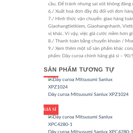
cầu. Để tránh nhưng sai xót không đáng 
6./ Xuất hoá đơn đầy đủ đối với đơn hàn
7./ Hình thức vận chuyển: giao hàng toà
Giaohangtietkiem, Giaohangnhanh, Viette
vị khác. Vì vậy, việc giá cước mềm hơn 
8./ Thanh toán bằng chuyển khoản / Mom
9./ Xem thêm một số sản phẩm khác cùng l
phẩm: Dây curoa chính hãng giá sỉ – 9
SẢN PHẨM TƯƠNG TỰ
GIÁ TỐT
GIÁ SỈ
Dây curoa Mitsusumi Sanlux XPZ1024
GIÁ TỐT
GIÁ SỈ
Dây curoa Mitsusumi Sanlux XPC4280-