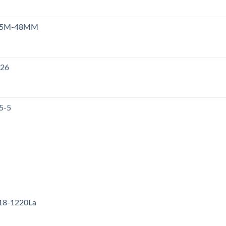
n S5M-48MM
126
5-5
18-1220La