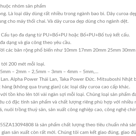
 thuộc nhóm sản phẩm
òng. Là loại dây dùng rất nhiều trong ngành bao bì. Dây curoa 
ng cho máy thổi chai. Và dây curoa dẹp dùng cho ngành dệt.
ng. Cấu tạo đa dạng từ PU+Bố+PU hoặc Bố+PU+Bố tuỳ kết cấu.
đa dạng và gia công theo yêu cầu.
ch. Với các bản rộng phổ biến như 10mm 17mm 20mm 25mm 30m
 tới 200 mét mỗi loại.
 1,5mm – 2mm – 2,5mm – 3mm – 4mm – 5mm,…
 Lan. Alpha Power Thái Lan, Taka Power Đức. Mitsuboshi Nhật b
t hàng (không qua trung gian) các loại dây curoa cao cấp khác.
với tồn kho lên tới vài ngàn sợi mỗi loại. Chủng loại sản phẩm 
đều có đặc tính sản phẩm và chất lượng riêng phù hợp với nhiều 
á, nuôi trồng thuỷ sản, sản xuất công nghiệp cao, công nghệ ch
 55ZA13094808 là sản phẩm chất lượng theo tiêu chuẩn nhà sản 
i gian sản xuất còn rất mới. Chúng tôi cam kết giao đúng, giao đ