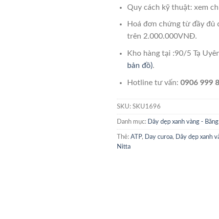
Quy cách kỹ thuật: xem chi
Hoá đơn chứng từ đầy đủ 
trên 2.000.000VNĐ.
Kho hàng tại :90/5 Tạ Uy
bản đồ)
.
Hotline tư vấn:
0906 999 8
SKU:
SKU1696
Danh mục:
Dây dẹp xanh vàng - Băng 
Thẻ:
ATP
,
Day curoa
,
Dây dẹp xanh và
Nitta