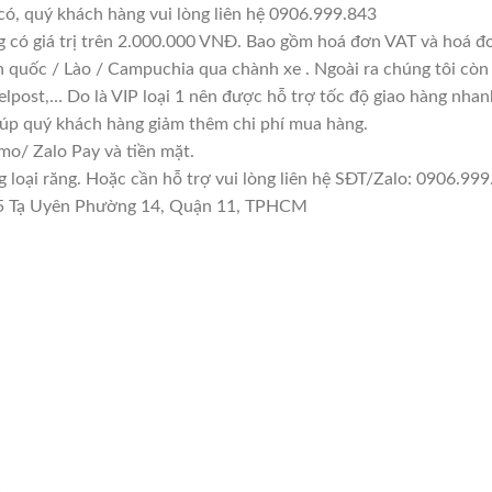
có, quý khách hàng vui lòng liên hệ 0906.999.843
g có giá trị trên 2.000.000 VNĐ. Bao gồm hoá đơn VAT và hoá đơ
n quốc / Lào / Campuchia qua chành xe . Ngoài ra chúng tôi còn
lpost,… Do là VIP loại 1 nên được hỗ trợ tốc độ giao hàng nha
giúp quý khách hàng giảm thêm chi phí mua hàng.
o/ Zalo Pay và tiền mặt.
oại răng. Hoặc cần hỗ trợ vui lòng liên hệ SĐT/Zalo: 0906.999.
0/5 Tạ Uyên Phường 14, Quận 11, TPHCM
1