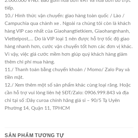
2.000.000 VNĐ. Bao gồm hoá đơn VAT và hoá đơn đỏ trực
tiếp.
10./ Hình thức vận chuyển: giao hàng toàn quốc / Lào /
Campuchia qua chành xe . Ngoài ra chúng tôi còn là khách
hàng VIP cao nhất của Giaohangtietkiem, Giaohangnhanh,
Viettelpost,… Do là VIP loại 1 nên được hỗ trợ tốc độ giao
hàng nhanh hơn, cước vận chuyển tốt hơn các đơn vị khác.
Vì vậy, việc giá cước mềm hơn giúp quý khách hàng giảm
thêm chi phí mua hàng.
11./ Thanh toán bằng chuyển khoản / Momo/ Zalo Pay và
tiền mặt.
12./ Xem thêm một số sản phẩm khác cùng loại răng. Hoặc
cần hỗ trợ vui lòng liên hệ SĐT/Zalo: 0906.999.843 và địa
chỉ tại số :Dây curoa chính hãng giá sỉ – 90/5 Tạ Uyên
Phường 14, Quận 11, TPHCM
SẢN PHẨM TƯƠNG TỰ