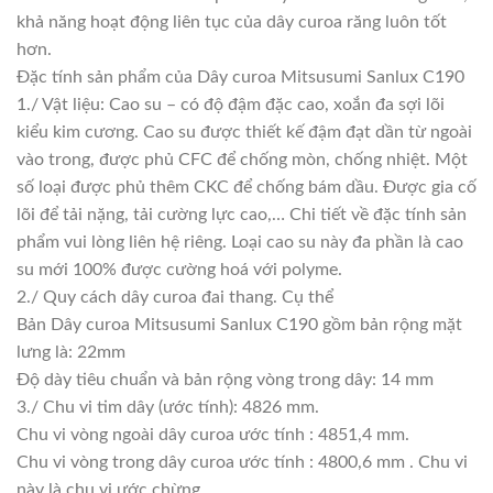
khả năng hoạt động liên tục của dây curoa răng luôn tốt
hơn.
Đặc tính sản phẩm của Dây curoa Mitsusumi Sanlux C190
1./ Vật liệu: Cao su – có độ đậm đặc cao, xoắn đa sợi lõi
kiểu kim cương. Cao su được thiết kế đậm đạt dần từ ngoài
vào trong, được phủ CFC để chống mòn, chống nhiệt. Một
số loại được phủ thêm CKC để chống bám dầu. Được gia cố
lõi để tải nặng, tải cường lực cao,… Chi tiết về đặc tính sản
phẩm vui lòng liên hệ riêng. Loại cao su này đa phần là cao
su mới 100% được cường hoá với polyme.
2./ Quy cách dây curoa đai thang. Cụ thể
Bản Dây curoa Mitsusumi Sanlux C190 gồm bản rộng mặt
lưng là: 22mm
Độ dày tiêu chuẩn và bản rộng vòng trong dây: 14 mm
3./ Chu vi tim dây (ước tính): 4826 mm.
Chu vi vòng ngoài dây curoa ước tính : 4851,4 mm.
Chu vi vòng trong dây curoa ước tính : 4800,6 mm . Chu vi
này là chu vi ước chừng.