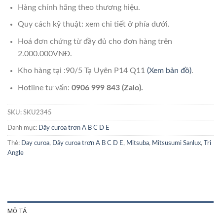
Hàng chính hãng theo thương hiệu.
Quy cách kỹ thuật: xem chi tiết ở phía dưới.
Hoá đơn chứng từ đầy đủ cho đơn hàng trên
2.000.000VNĐ.
Kho hàng tại :90/5 Tạ Uyên P14 Q11
(Xem bản đồ)
.
Hotline tư vấn:
0906 999 843 (Zalo).
SKU:
SKU2345
Danh mục:
Dây curoa trơn A B C D E
Thẻ:
Day curoa
,
Dây curoa trơn A B C D E
,
Mitsuba
,
Mitsusumi Sanlux
,
Tri
Angle
MÔ TẢ