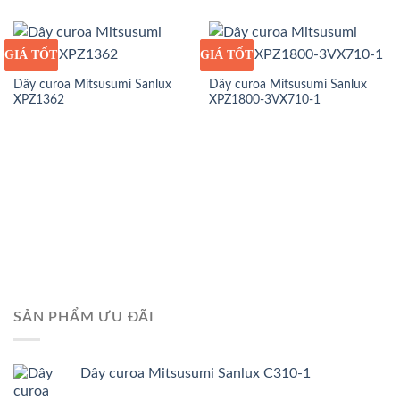
GIÁ TỐT
GIÁ SỈ
GIÁ TỐT
GIÁ SỈ
Dây curoa Mitsusumi Sanlux
Dây curoa Mitsusumi Sanlux
XPZ1362
XPZ1800-3VX710-1
SẢN PHẨM ƯU ĐÃI
Dây curoa Mitsusumi Sanlux C310-1