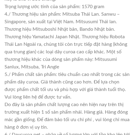
Trọng lượng ước tính của sản phẩm: 1570 gram
4./ Thương hiệu sản phẩm: Mitsuba Thái Lan. Sanwu –
Singapore, sản xuất tại Việt Nam. Mitsusumi Thái lan.
Thương hiệu Mitsuboshi Nhật bản, Bando Nhật bản.
Thương hiệu Yamatachi Japan Nhật. Thương hiệu Robota
Thái Lan Ngoài ra, chúng tôi còn trực tiếp đặt hàng (không
qua trung gian) các loại dây curoa cao cấp khác. Một số
thương hiệu khác của dòng sản phẩm này: Mitsusumi
Sanlux, Mitsuba, Tri Angle
5./ Phẩm chất sản phẩm: tiêu chuẩn cao nhất trong các sản
phẩm dây curoa. Giá thành cũng cao hơn. Để lựa chọn
được phẩm chất tối ưu và phù hợp với giá thành tuổi thọ.
Vui lòng liên hệ để được tư vấn.
Do đây là sản phẩm chất lượng cao nên hiện nay trên thị
trường xuất hiện 1 số sản phẩm nhái. Hàng giả. Hàng đóng
mác gần giống. Để đảm bảo tối ưu chi phí , vui lòng chỉ mua
hàng ở đơn vị uy tín.
6./ Daycuroa.net – nhập về số lượng lớn với tồn kho lên tới