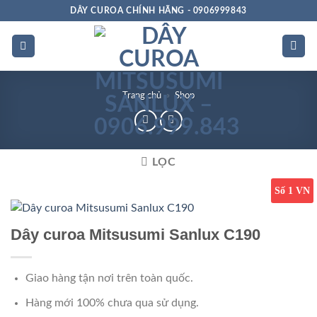
Bỏ
DÂY CUROA CHÍNH HÃNG - 0906999843
qua
nội
dung
Trang chủ
»
Shop
LỌC
Số 1 VN
Dây curoa Mitsusumi Sanlux C190
Giao hàng tận nơi trên toàn quốc.
Hàng mới 100% chưa qua sử dụng.