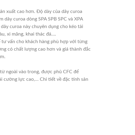
sản xuất cao hơn. Độ dày của dây curoa
 làm dây curoa dòng SPA SPB SPC và XPA
g dây curoa này chuyên dụng cho kéo tải
u, xi măng, khai thác đá….
 để tư vấn cho khách hàng phù hợp với từng
ờng có chất lượng cao hơn và giá thành đắc
ơn.
n từ ngoài vào trong, được phủ CFC để
 cường lực cao,… Chi tiết về đặc tính sản