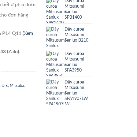
Dây curoa
 tiết ở phía dưới.
Mitsusumi
Sanlux
cho đơn hàng
SPB1400
Dây curoa
ên P14 Q11
(Xem
Mitsusumi
Sanlux B210
43 (Zalo).
Dây curoa
Mitsusumi
Sanlux
SPA3950
Dây curoa
C D E
,
Mitsuba
,
Mitsusumi
Sanlux
SPA1907LW