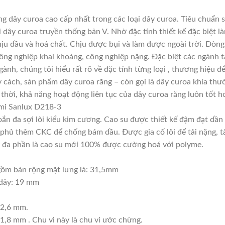
 dây curoa cao cấp nhất trong các loại dây curoa. Tiêu chuẩn 
 dây curoa truyền thống bản V. Nhờ đặc tính thiết kế đặc biệt
chịu dầu và hoá chất. Chịu được bụi và làm được ngoài trời. Dòn
ông nghiệp khai khoáng, công nghiệp nặng. Đặc biệt các ngành tà
gành, chúng tôi hiểu rất rõ về đặc tính từng loại , thương hiệu
 cách, sản phẩm dây curoa răng – còn gọi là dây curoa khía thư
thời, khả năng hoạt động liên tục của dây curoa răng luôn tốt h
mi Sanlux D218-3
xoắn đa sợi lõi kiểu kim cương. Cao su được thiết kế đậm đạt dầ
phủ thêm CKC để chống bám dầu. Được gia cố lõi để tải nặng, tải
này đa phần là cao su mới 100% được cường hoá với polyme.
ồm bản rộng mặt lưng là: 31,5mm
 dây: 19 mm
62,6 mm.
1,8 mm . Chu vi này là chu vi ước chừng.