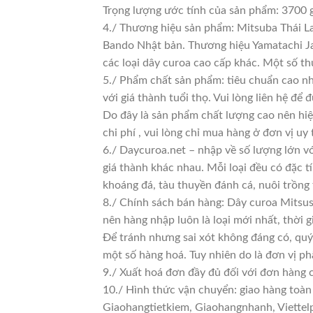
Trọng lượng ước tính của sản phẩm: 3700 
4./ Thương hiệu sản phẩm: Mitsuba Thái La
Bando Nhật bản. Thương hiệu Yamatachi Jap
các loại dây curoa cao cấp khác. Một số t
5./ Phẩm chất sản phẩm: tiêu chuẩn cao n
với giá thành tuổi thọ. Vui lòng liên hệ để 
Do đây là sản phẩm chất lượng cao nên hiệ
chi phí , vui lòng chỉ mua hàng ở đơn vị uy t
6./ Daycuroa.net – nhập về số lượng lớn vớ
giá thành khác nhau. Mỗi loại đều có đặc t
khoáng đá, tàu thuyền đánh cá, nuôi trồng
8./ Chính sách bán hàng: Dây curoa Mitsus
nên hàng nhập luôn là loại mới nhất, thời g
Để tránh nhưng sai xót không đáng có, quý
một số hàng hoá. Tuy nhiên do là đơn vị phâ
9./ Xuất hoá đơn đầy đủ đối với đơn hàng 
10./ Hình thức vận chuyển: giao hàng toàn
Giaohangtietkiem, Giaohangnhanh, Viettelp