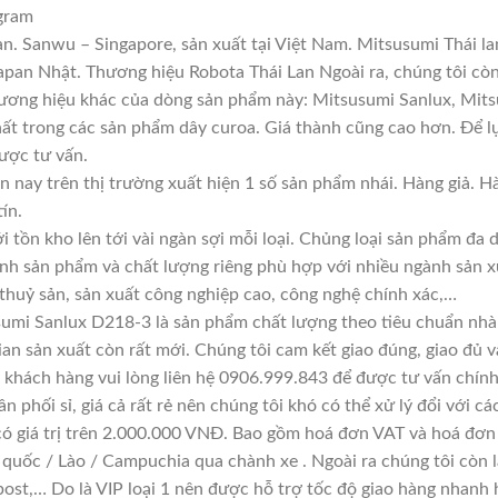
gram
n. Sanwu – Singapore, sản xuất tại Việt Nam. Mitsusumi Thái l
an Nhật. Thương hiệu Robota Thái Lan Ngoài ra, chúng tôi còn 
hương hiệu khác của dòng sản phẩm này: Mitsusumi Sanlux, Mitsu
hất trong các sản phẩm dây curoa. Giá thành cũng cao hơn. Để 
được tư vấn.
n nay trên thị trường xuất hiện 1 số sản phẩm nhái. Hàng giả. 
ín.
i tồn kho lên tới vài ngàn sợi mỗi loại. Chủng loại sản phẩm đa
ính sản phẩm và chất lượng riêng phù hợp với nhiều ngành sản x
 thuỷ sản, sản xuất công nghiệp cao, công nghệ chính xác,…
umi Sanlux D218-3 là sản phẩm chất lượng theo tiêu chuẩn nhà 
ian sản xuất còn rất mới. Chúng tôi cam kết giao đúng, giao đủ v
 khách hàng vui lòng liên hệ 0906.999.843 để được tư vấn chính
n phối sỉ, giá cả rất rẻ nên chúng tôi khó có thể xử lý đổi với c
có giá trị trên 2.000.000 VNĐ. Bao gồm hoá đơn VAT và hoá đơn 
 quốc / Lào / Campuchia qua chành xe . Ngoài ra chúng tôi còn 
ost,… Do là VIP loại 1 nên được hỗ trợ tốc độ giao hàng nhanh