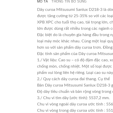
MÔ TẢ
THÔNG TIN BỔ SUNG
Dây curoa Mitsusumi Sanlux D218-3 là dòng
được tăng cường từ 25-35% so với các loại
XPB XPC cho tuổi thọ cao, tải trọng lớn, 
lớn được dùng rất nhiều trong các ngành c
Đặc biệt do là chuyên gia hàng đầu trong n
loại máy móc khác nhau. Cùng một loại quy
hơn so với sản phẩm dây curoa trơn. Đồng 
Đặc tính sản phẩm của Dây curoa Mitsusu
1./ Vật liệu: Cao su – có độ đậm đặc cao, 
chống mòn, chống nhiệt. Một số loại được 
phẩm vui lòng liên hệ riêng. Loại cao su 
2./ Quy cách dây curoa đai thang. Cụ thể
Bản Dây curoa Mitsusumi Sanlux D218-3 g
Độ dày tiêu chuẩn và bản rộng vòng trong
3./ Chu vi tim dây (ước tính): 5537,2 mm.
Chu vi vòng ngoài dây curoa ước tính : 55
Chu vi vòng trong dây curoa ước tính : 551