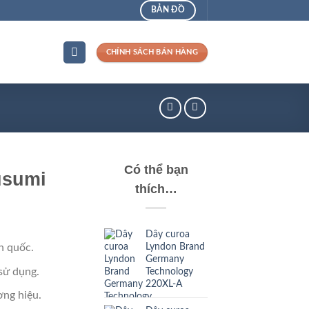
BẢN ĐỒ
CHÍNH SÁCH BÁN HÀNG
Có thể bạn
usumi
thích…
Dây curoa
Lyndon Brand
n quốc.
Germany
sử dụng.
Technology
220XL-A
ng hiệu.