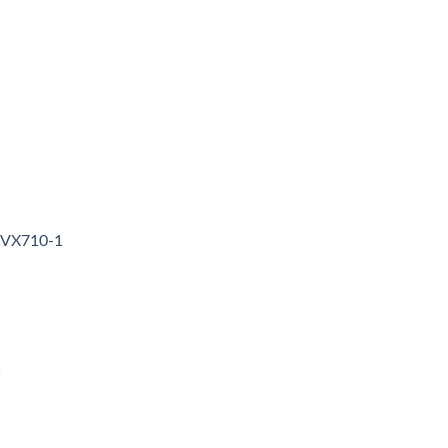
3VX710-1
1