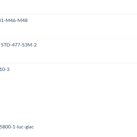
M41-M46-M48
y STD-477-S3M-2
10-3
5800-1-luc-giac