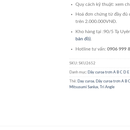
Quy cách kỹ thuật: xem chi
Hoá đơn chứng từ đầy đủ 
trên 2.000.000VNĐ.
Kho hàng tại :90/5 Tạ Uy
bản đồ)
.
Hotline tư vấn:
0906 999 8
SKU:
SKU2652
Danh mục:
Dây curoa trơn A B C D E
Thẻ:
Day curoa
,
Dây curoa trơn A B 
Mitsusumi Sanlux
,
Tri Angle