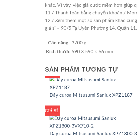
khác. Vì vậy, việc giá cước mềm hơn giúp 
11./ Thanh toán bằng chuyển khoản / Momo
12./ Xem thêm một số sản phẩm khác cùng lo
giá sỉ – 90/5 Tạ Uyên Phường 14, Quận 1
Cân nặng
3700 g
Kích thước
590 × 590 × 66 mm
SẢN PHẨM TƯƠNG TỰ
GIÁ TỐT
GIÁ SỈ
Dây curoa Mitsusumi Sanlux XPZ1187
GIÁ TỐT
GIÁ SỈ
Dây curoa Mitsusumi Sanlux XPZ1800-