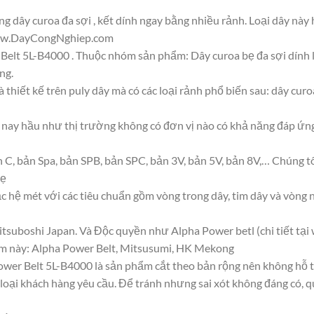
g dây curoa đa sợi , kết dính ngay bằng nhiều rảnh. Loại dây này
www.DayCongNghiep.com
Belt 5L-B4000 . Thuộc nhóm sản phẩm: Dây curoa bẹ đa sợi dính 
ng.
 thiết kế trên puly dây mà có các loại rảnh phổ biến sau: dây cur
ện nay hầu như thị trường không có đơn vị nào có khả năng đáp ứ
 C, bản Spa, bản SPB, bản SPC, bản 3V, bản 5V, bản 8V,… Chúng tô
bẹ
ặc hệ mét với các tiêu chuẩn gồm vòng trong dây, tim dây và vòng 
tsuboshi Japan. Và Độc quyền như Alpha Power betl (chi tiết tạ
m này: Alpha Power Belt, Mitsusumi, HK Mekong
ower Belt 5L-B4000 là sản phẩm cắt theo bản rộng nên không hỗ t
 loại khách hàng yêu cầu. Để tránh nhưng sai xót không đáng có, q