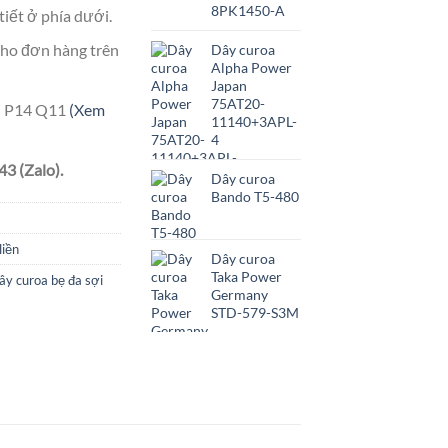
8PK1450-A
tiết ở phía dưới.
ho đơn hàng trên
Dây curoa
Alpha Power
Japan
75AT20-
ên P14 Q11
(Xem
11140+3APL-
4
3 (Zalo).
Dây curoa
Bando T5-480
liền
Dây curoa
Taka Power
ây curoa bẹ đa sợi
Germany
STD-579-S3M