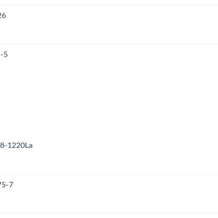
26
5-5
18-1220La
75-7