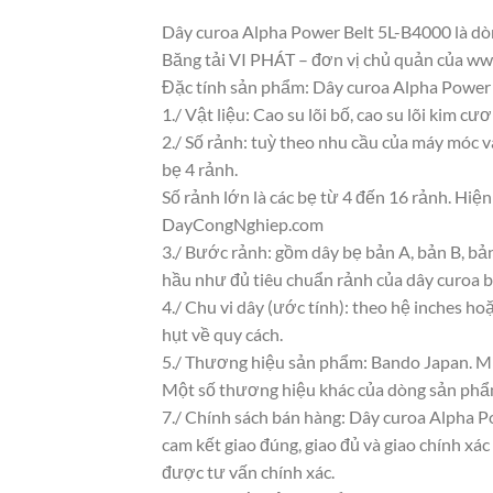
Dây curoa Alpha Power Belt 5L-B4000 là dòn
Băng tải VI PHÁT – đơn vị chủ quản của 
Đặc tính sản phẩm: Dây curoa Alpha Power 
1./ Vật liệu: Cao su lõi bố, cao su lõi kim cươ
2./ Số rảnh: tuỳ theo nhu cầu của máy móc và
bẹ 4 rảnh.
Số rảnh lớn là các bẹ từ 4 đến 16 rảnh. Hi
DayCongNghiep.com
3./ Bước rảnh: gồm dây bẹ bản A, bản B, bản
hầu như đủ tiêu chuẩn rảnh của dây curoa 
4./ Chu vi dây (ước tính): theo hệ inches ho
hụt về quy cách.
5./ Thương hiệu sản phẩm: Bando Japan. Mi
Một số thương hiệu khác của dòng sản phẩ
7./ Chính sách bán hàng: Dây curoa Alpha P
cam kết giao đúng, giao đủ và giao chính xác
được tư vấn chính xác.