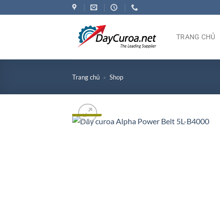
Bỏ
qua
nội
TRANG CHỦ
dung
Trang chủ
»
Shop
Đặc biệt