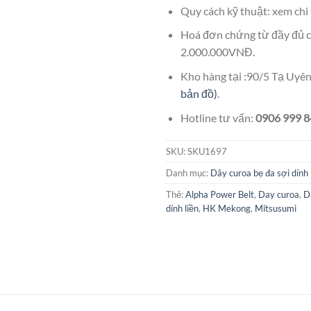
Quy cách kỹ thuật: xem chi 
Hoá đơn chứng từ đầy đủ c
2.000.000VNĐ.
Kho hàng tại :90/5 Tạ Uy
bản đồ)
.
Hotline tư vấn:
0906 999 84
SKU:
SKU1697
Danh mục:
Dây curoa bẹ đa sợi dính 
Thẻ:
Alpha Power Belt
,
Day curoa
,
D
dính liền
,
HK Mekong
,
Mitsusumi