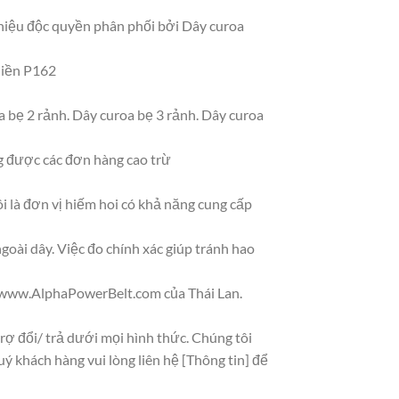
 hiệu độc quyền phân phối bởi Dây curoa
liền P162
oa bẹ 2 rảnh. Dây curoa bẹ 3 rảnh. Dây curoa
ng được các đơn hàng cao trừ
i là đơn vị hiếm hoi có khả năng cung cấp
ngoài dây. Việc đo chính xác giúp tránh hao
i www.AlphaPowerBelt.com của Thái Lan.
rợ đổi/ trả dưới mọi hình thức. Chúng tôi
uý khách hàng vui lòng liên hệ [Thông tin] để