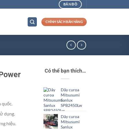
BẢN ĐỒ
CHÍNH SÁCH BÁN HÀNG
Có thể bạn thích…
 Power
Dây curoa
Mitsusumi
Sanlux
n quốc.
SPB2450Lw
ử dụng.
Dây curoa
Mitsusumi
ng hiệu.
Sanlux