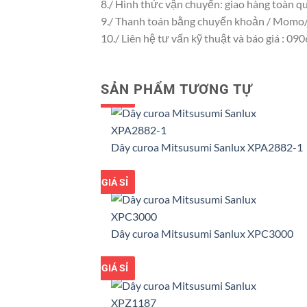
8./ Hình thức vận chuyển: giao hàng toàn q
9./ Thanh toán bằng chuyển khoản / Momo/
10./ Liên hệ tư vấn kỹ thuật và báo giá : 09
SẢN PHẨM TƯƠNG TỰ
GIÁ TỐT
GIÁ SỈ
Dây curoa Mitsusumi Sanlux XPA2882-1
GIÁ TỐT
GIÁ SỈ
Dây curoa Mitsusumi Sanlux XPC3000
GIÁ TỐT
GIÁ SỈ