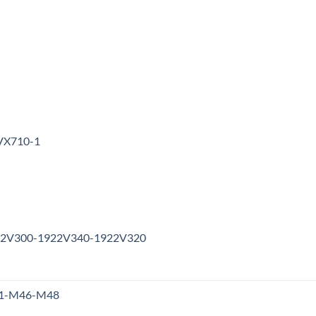
3VX710-1
1922V300-1922V340-1922V320
M41-M46-M48