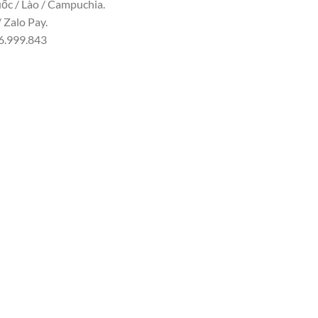
uốc / Lào / Campuchia.
 Zalo Pay.
06.999.843