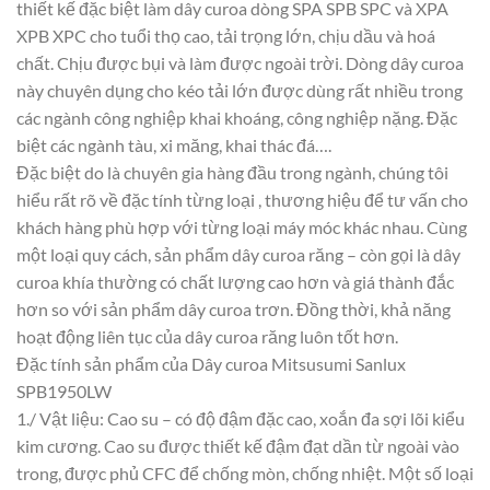
thiết kế đặc biệt làm dây curoa dòng SPA SPB SPC và XPA
XPB XPC cho tuổi thọ cao, tải trọng lớn, chịu dầu và hoá
chất. Chịu được bụi và làm được ngoài trời. Dòng dây curoa
này chuyên dụng cho kéo tải lớn được dùng rất nhiều trong
các ngành công nghiệp khai khoáng, công nghiệp nặng. Đặc
biệt các ngành tàu, xi măng, khai thác đá….
Đặc biệt do là chuyên gia hàng đầu trong ngành, chúng tôi
hiểu rất rõ về đặc tính từng loại , thương hiệu để tư vấn cho
khách hàng phù hợp với từng loại máy móc khác nhau. Cùng
một loại quy cách, sản phẩm dây curoa răng – còn gọi là dây
curoa khía thường có chất lượng cao hơn và giá thành đắc
hơn so với sản phẩm dây curoa trơn. Đồng thời, khả năng
hoạt động liên tục của dây curoa răng luôn tốt hơn.
Đặc tính sản phẩm của Dây curoa Mitsusumi Sanlux
SPB1950LW
1./ Vật liệu: Cao su – có độ đậm đặc cao, xoắn đa sợi lõi kiểu
kim cương. Cao su được thiết kế đậm đạt dần từ ngoài vào
trong, được phủ CFC để chống mòn, chống nhiệt. Một số loại