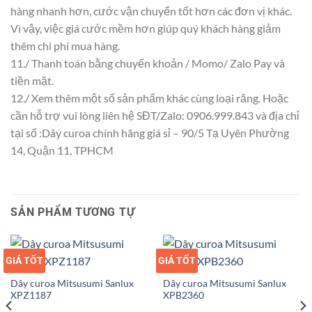
hàng nhanh hơn, cước vận chuyển tốt hơn các đơn vị khác.
Vì vậy, việc giá cước mềm hơn giúp quý khách hàng giảm
thêm chi phí mua hàng.
11./ Thanh toán bằng chuyển khoản / Momo/ Zalo Pay và
tiền mặt.
12./ Xem thêm một số sản phẩm khác cùng loại răng. Hoặc
cần hỗ trợ vui lòng liên hệ SĐT/Zalo: 0906.999.843 và địa chỉ
tại số :Dây curoa chính hãng giá sỉ – 90/5 Tạ Uyên Phường
14, Quận 11, TPHCM
SẢN PHẨM TƯƠNG TỰ
GIÁ TỐT
GIÁ SỈ
GIÁ TỐT
GIÁ SỈ
Dây curoa Mitsusumi Sanlux
Dây curoa Mitsusumi Sanlux
XPZ1187
XPB2360