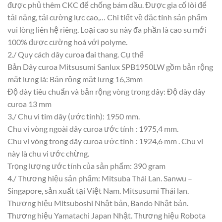
được phủ thêm CKC để chống bám dầu. Được gia cố lõi để
tải nặng, tải cường lực cao,… Chi tiết về đặc tính sản phẩm
vui lòng liên hệ riêng. Loại cao su này đa phần là cao su mới
100% được cường hoá với polyme.
2./ Quy cách dây curoa đai thang. Cụ thể
Bản Dây curoa Mitsusumi Sanlux SPB1950LW gồm bản rộng
mặt lưng là: Bản rộng mặt lưng 16,3mm
Độ dày tiêu chuẩn và bản rộng vòng trong dây: Độ dày dây
curoa 13 mm
3./ Chu vi tim dây (ước tính): 1950 mm.
Chu vi vòng ngoài dây curoa ước tính : 1975,4 mm.
Chu vi vòng trong dây curoa ước tính : 1924,6 mm . Chu vi
này là chu vi ước chừng.
Trọng lượng ước tính của sản phẩm: 390 gram
4./ Thương hiệu sản phẩm: Mitsuba Thái Lan. Sanwu –
Singapore, sản xuất tại Việt Nam. Mitsusumi Thái lan.
Thương hiệu Mitsuboshi Nhật bản, Bando Nhật bản.
Thương hiệu Yamatachi Japan Nhật. Thương hiệu Robota