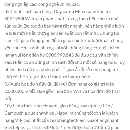
công nghiệp cao, công nghệ chính xác,…
8./ Chính sách bán hàng: Dây curoa Mitsusumi Sanlux
SPB1950LW là sản phẩm chất lượng theo tiêu chuẩn nhà
sản xuất. Do tốc độ bán hàng rất nhanh, nên hàng nhập luôn
là loại mới nhất, thời gian sản xuất còn rất mới. Chúng tôi
cam kết giao đúng, giao đủ và giao chính xác loại khách hàng
yêu cầu. Để tránh nhưng sai xót không đáng có, quý khách
hàng vui lòng liên hệ 0906.999.843 để được tư vấn chính
xác. Hiện có áp dụng chính sách đổi cho một số hàng hoá. Tuy
nhiên do là đơn vị phân phối sỉ, giá cả rất rẻ nên chúng tôi
khó có thể xử lý đổi với các đơn hàng nhỏ lẻ.
9./ Xuất hoá đơn đầy đủ đối với đơn hàng có giá trị trên
2.000.000 VNĐ. Bao gồm hoá đơn VAT và hoá đơn đỏ trực
tiếp.
10./ Hình thức vận chuyển: giao hàng toàn quốc / Lào /
Campuchia qua chành xe . Ngoài ra chúng tôi còn là khách
hàng VIP cao nhất của Giaohangtietkiem, Giaohangnhanh,
Viettelpost,… Do là VIP loại 1 nên được hỗ trợ tốc độ giao