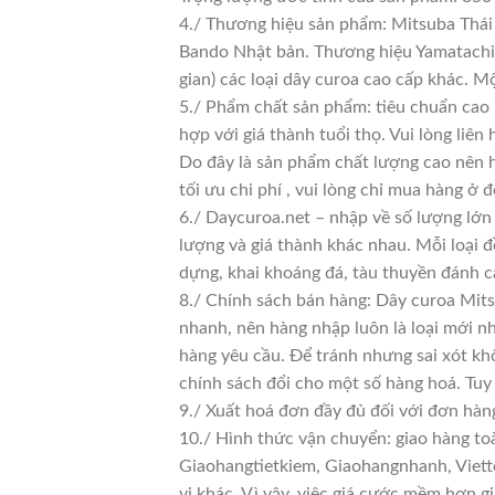
4./ Thương hiệu sản phẩm: Mitsuba Thái 
Bando Nhật bản. Thương hiệu Yamatachi J
gian) các loại dây curoa cao cấp khác. 
5./ Phẩm chất sản phẩm: tiêu chuẩn cao
hợp với giá thành tuổi thọ. Vui lòng liên
Do đây là sản phẩm chất lượng cao nên h
tối ưu chi phí , vui lòng chỉ mua hàng ở đ
6./ Daycuroa.net – nhập về số lượng lớn 
lượng và giá thành khác nhau. Mỗi loại 
dựng, khai khoáng đá, tàu thuyền đánh c
8./ Chính sách bán hàng: Dây curoa Mit
nhanh, nên hàng nhập luôn là loại mới nh
hàng yêu cầu. Để tránh nhưng sai xót kh
chính sách đổi cho một số hàng hoá. Tuy n
9./ Xuất hoá đơn đầy đủ đối với đơn hàn
10./ Hình thức vận chuyển: giao hàng to
Giaohangtietkiem, Giaohangnhanh, Viette
vị khác. Vì vậy, việc giá cước mềm hơn 