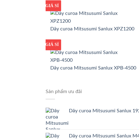
GIÁ TỐT
GIÁ SỈ
Dây curoa Mitsusumi Sanlux XPZ1200
GIÁ TỐT
GIÁ SỈ
Dây curoa Mitsusumi Sanlux XPB-4500
Sản phẩm ưu đãi
Dây curoa Mitsusumi Sanlux 
Dây curoa Mitsusumi Sanlux 