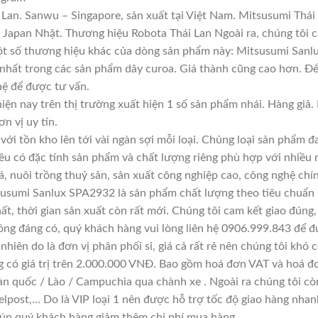
Lan. Sanwu – Singapore, sản xuất tại Việt Nam. Mitsusumi Thái
apan Nhật. Thương hiệu Robota Thái Lan Ngoài ra, chúng tôi cò
Một số thương hiệu khác của dòng sản phẩm này: Mitsusumi Sanl
 nhất trong các sản phẩm dây curoa. Giá thành cũng cao hơn. Đ
 hệ để được tư vấn.
iện nay trên thị trường xuất hiện 1 số sản phẩm nhái. Hàng gi
ơn vị uy tín.
với tồn kho lên tới vài ngàn sợi mỗi loại. Chủng loại sản phẩm 
đều có đặc tính sản phẩm và chất lượng riêng phù hợp với nhiều 
á, nuôi trồng thuỷ sản, sản xuất công nghiệp cao, công nghệ chí
susumi Sanlux SPA2932 là sản phẩm chất lượng theo tiêu chuẩn 
ất, thời gian sản xuất còn rất mới. Chúng tôi cam kết giao đúng,
ông đáng có, quý khách hàng vui lòng liên hệ 0906.999.843 để đ
hiên do là đơn vị phân phối sỉ, giá cả rất rẻ nên chúng tôi khó c
g có giá trị trên 2.000.000 VNĐ. Bao gồm hoá đơn VAT và hoá đơ
àn quốc / Lào / Campuchia qua chành xe . Ngoài ra chúng tôi cò
lpost,… Do là VIP loại 1 nên được hỗ trợ tốc độ giao hàng nha
giúp quý khách hàng giảm thêm chi phí mua hàng.