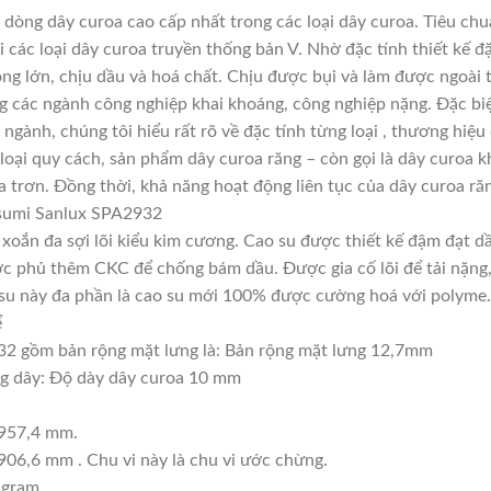
òng dây curoa cao cấp nhất trong các loại dây curoa. Tiêu chu
các loại dây curoa truyền thống bản V. Nhờ đặc tính thiết kế 
ọng lớn, chịu dầu và hoá chất. Chịu được bụi và làm được ngoài
ng các ngành công nghiệp khai khoáng, công nghiệp nặng. Đặc biệ
 ngành, chúng tôi hiểu rất rõ về đặc tính từng loại , thương hiệ
oại quy cách, sản phẩm dây curoa răng – còn gọi là dây curoa k
 trơn. Đồng thời, khả năng hoạt động liên tục của dây curoa răn
usumi Sanlux SPA2932
, xoắn đa sợi lõi kiểu kim cương. Cao su được thiết kế đậm đạt 
c phủ thêm CKC để chống bám dầu. Được gia cố lõi để tải nặng, t
ao su này đa phần là cao su mới 100% được cường hoá với polyme.
ể
2 gồm bản rộng mặt lưng là: Bản rộng mặt lưng 12,7mm
ng dây: Độ dày dây curoa 10 mm
2957,4 mm.
906,6 mm . Chu vi này là chu vi ước chừng.
 gram