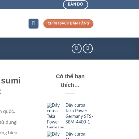
BẢN ĐỒ
CHÍNH SÁCH BÁN HÀNG
Có thể bạn
usumi
thích…
2
Dây curoa
Taka Power
n quốc.
Germany STS-
sử dụng.
S8M-4400-1
ng hiệu.
Dây curoa