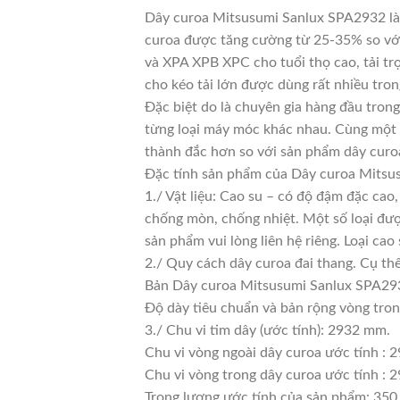
Dây curoa Mitsusumi Sanlux SPA2932 là d
curoa được tăng cường từ 25-35% so với 
và XPA XPB XPC cho tuổi thọ cao, tải tr
cho kéo tải lớn được dùng rất nhiều tro
Đặc biệt do là chuyên gia hàng đầu trong
từng loại máy móc khác nhau. Cùng một l
thành đắc hơn so với sản phẩm dây curoa
Đặc tính sản phẩm của Dây curoa Mits
1./ Vật liệu: Cao su – có độ đậm đặc cao
chống mòn, chống nhiệt. Một số loại đượ
sản phẩm vui lòng liên hệ riêng. Loại c
2./ Quy cách dây curoa đai thang. Cụ th
Bản Dây curoa Mitsusumi Sanlux SPA293
Độ dày tiêu chuẩn và bản rộng vòng tro
3./ Chu vi tim dây (ước tính): 2932 mm.
Chu vi vòng ngoài dây curoa ước tính : 
Chu vi vòng trong dây curoa ước tính : 2
Trọng lượng ước tính của sản phẩm: 350