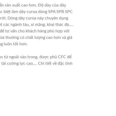
ẩn sản xuất cao hơn. Độ dày của dây
đặc biệt làm dây curoa dòng SPA SPB SPC
 trời. Dòng dây curoa này chuyên dụng
t các ngành tàu, xi măng, khai thác đá….
u để tư vấn cho khách hàng phù hợp với
hía thường có chất lượng cao hơn và giá
g luôn tốt hơn.
dần từ ngoài vào trong, được phủ CFC để
ải cường lực cao,… Chi tiết về đặc tính