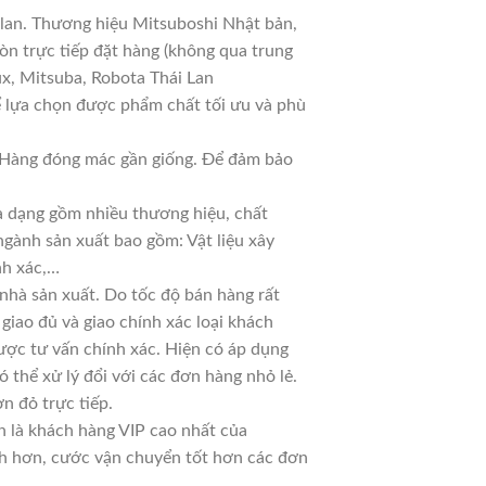
 lan. Thương hiệu Mitsuboshi Nhật bản,
n trực tiếp đặt hàng (không qua trung
ux, Mitsuba, Robota Thái Lan
ể lựa chọn được phẩm chất tối ưu và phù
ả. Hàng đóng mác gần giống. Để đảm bảo
đa dạng gồm nhiều thương hiệu, chất
ngành sản xuất bao gồm: Vật liệu xây
nh xác,…
nhà sản xuất. Do tốc độ bán hàng rất
 giao đủ và giao chính xác loại khách
ược tư vấn chính xác. Hiện có áp dụng
ó thể xử lý đổi với các đơn hàng nhỏ lẻ.
n đỏ trực tiếp.
n là khách hàng VIP cao nhất của
nh hơn, cước vận chuyển tốt hơn các đơn