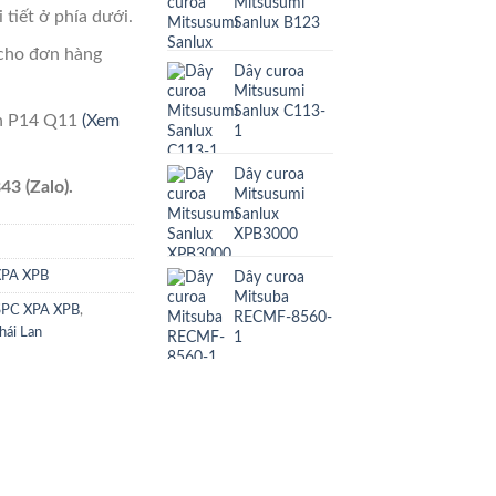
Mitsusumi
 tiết ở phía dưới.
Sanlux B123
cho đơn hàng
Dây curoa
Mitsusumi
Sanlux C113-
ên P14 Q11
(Xem
1
Dây curoa
43 (Zalo).
Mitsusumi
Sanlux
XPB3000
Dây curoa
XPA XPB
Mitsuba
SPC XPA XPB
,
RECMF-8560-
hái Lan
1