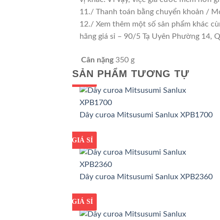
11./ Thanh toán bằng chuyển khoản / Mo
12./ Xem thêm một số sản phẩm khác cùng 
hãng giá sỉ – 90/5 Tạ Uyên Phường 14,
Cân nặng
350 g
SẢN PHẨM TƯƠNG TỰ
GIÁ TỐT
GIÁ SỈ
Dây curoa Mitsusumi Sanlux XPB1700
GIÁ TỐT
GIÁ SỈ
Dây curoa Mitsusumi Sanlux XPB2360
GIÁ TỐT
GIÁ SỈ