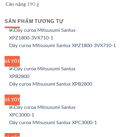
Cân nặng
190 g
SẢN PHẨM TƯƠNG TỰ
GIÁ TỐT
GIÁ SỈ
Dây curoa Mitsusumi Sanlux XPZ1800-3VX710-1
GIÁ TỐT
GIÁ SỈ
Dây curoa Mitsusumi Sanlux XPB2800
GIÁ TỐT
GIÁ SỈ
Dây curoa Mitsusumi Sanlux XPC3000-1