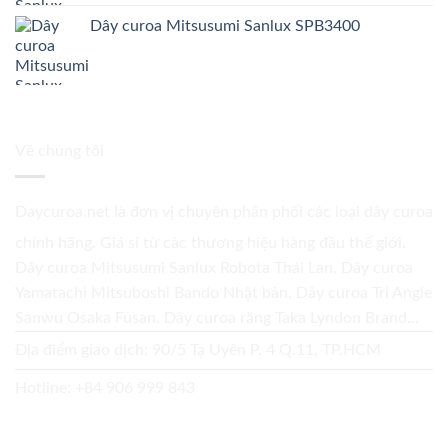
Dây curoa Mitsusumi Sanlux SPB3400
Về chúng tôi
Daycuroa.net
là đơn vị chuyên phân phối các loại dây curoa
chính hãng. Giá sỉ từ các thương hiệu hàng đầu thế giới.
Dây curoa Mitsusumi Sanlux Robota Thái Lan. Dây curoa
Yamatachi Mitsuboshi Bando Nhật bản. Dây curoa Tri Angle
Sanwu Osaka Fusan. Dây curoa răng Taka Lyndon Brand...
Địa điểm giao dịch: 90/5 Tạ Uyên P. 4 Q.11, TP.HCM
Hotline:
+84 906 999 843