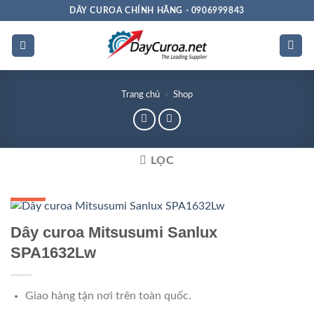
Bỏ
DÂY CUROA CHÍNH HÃNG - 0906999843
qua
nội
dung
Trang chủ
»
Shop
LỌC
GIÁ TỐT
GIÁ SỈ
Dây curoa Mitsusumi Sanlux
SPA1632Lw
Giao hàng tận nơi trên toàn quốc.