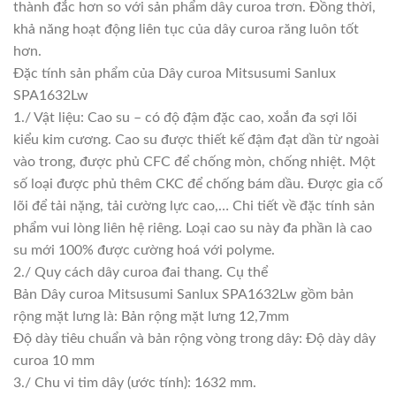
thành đắc hơn so với sản phẩm dây curoa trơn. Đồng thời,
khả năng hoạt động liên tục của dây curoa răng luôn tốt
hơn.
Đặc tính sản phẩm của Dây curoa Mitsusumi Sanlux
SPA1632Lw
1./ Vật liệu: Cao su – có độ đậm đặc cao, xoắn đa sợi lõi
kiểu kim cương. Cao su được thiết kế đậm đạt dần từ ngoài
vào trong, được phủ CFC để chống mòn, chống nhiệt. Một
số loại được phủ thêm CKC để chống bám dầu. Được gia cố
lõi để tải nặng, tải cường lực cao,… Chi tiết về đặc tính sản
phẩm vui lòng liên hệ riêng. Loại cao su này đa phần là cao
su mới 100% được cường hoá với polyme.
2./ Quy cách dây curoa đai thang. Cụ thể
Bản Dây curoa Mitsusumi Sanlux SPA1632Lw gồm bản
rộng mặt lưng là: Bản rộng mặt lưng 12,7mm
Độ dày tiêu chuẩn và bản rộng vòng trong dây: Độ dày dây
curoa 10 mm
3./ Chu vi tim dây (ước tính): 1632 mm.