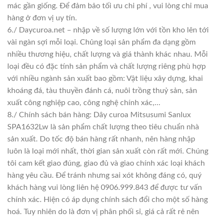
mác gần giống. Để đảm bảo tối ưu chi phí , vui lòng chỉ mua
hàng ở đơn vị uy tín.
6./ Daycuroa.net – nhập về số lượng lớn với tồn kho lên tới
vài ngàn sợi mỗi loại. Chủng loại sản phẩm đa dạng gồm
nhiều thương hiệu, chất lượng và giá thành khác nhau. Mỗi
loại đều có đặc tính sản phẩm và chất lượng riêng phù hợp
với nhiều ngành sản xuất bao gồm: Vật liệu xây dựng, khai
khoáng đá, tàu thuyền đánh cá, nuôi trồng thuỷ sản, sản
xuất công nghiệp cao, công nghệ chính xác,…
8./ Chính sách bán hàng: Dây curoa Mitsusumi Sanlux
SPA1632Lw là sản phẩm chất lượng theo tiêu chuẩn nhà
sản xuất. Do tốc độ bán hàng rất nhanh, nên hàng nhập
luôn là loại mới nhất, thời gian sản xuất còn rất mới. Chúng
tôi cam kết giao đúng, giao đủ và giao chính xác loại khách
hàng yêu cầu. Để tránh nhưng sai xót không đáng có, quý
khách hàng vui lòng liên hệ 0906.999.843 để được tư vấn
chính xác. Hiện có áp dụng chính sách đổi cho một số hàng
hoá. Tuy nhiên do là đơn vị phân phối sỉ, giá cả rất rẻ nên