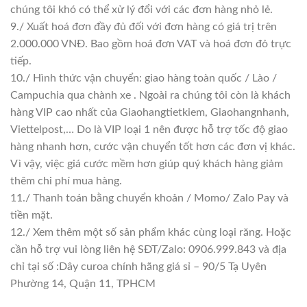
chúng tôi khó có thể xử lý đổi với các đơn hàng nhỏ lẻ.
9./ Xuất hoá đơn đầy đủ đối với đơn hàng có giá trị trên
2.000.000 VNĐ. Bao gồm hoá đơn VAT và hoá đơn đỏ trực
tiếp.
10./ Hình thức vận chuyển: giao hàng toàn quốc / Lào /
Campuchia qua chành xe . Ngoài ra chúng tôi còn là khách
hàng VIP cao nhất của Giaohangtietkiem, Giaohangnhanh,
Viettelpost,… Do là VIP loại 1 nên được hỗ trợ tốc độ giao
hàng nhanh hơn, cước vận chuyển tốt hơn các đơn vị khác.
Vì vậy, việc giá cước mềm hơn giúp quý khách hàng giảm
thêm chi phí mua hàng.
11./ Thanh toán bằng chuyển khoản / Momo/ Zalo Pay và
tiền mặt.
12./ Xem thêm một số sản phẩm khác cùng loại răng. Hoặc
cần hỗ trợ vui lòng liên hệ SĐT/Zalo: 0906.999.843 và địa
chỉ tại số :Dây curoa chính hãng giá sỉ – 90/5 Tạ Uyên
Phường 14, Quận 11, TPHCM