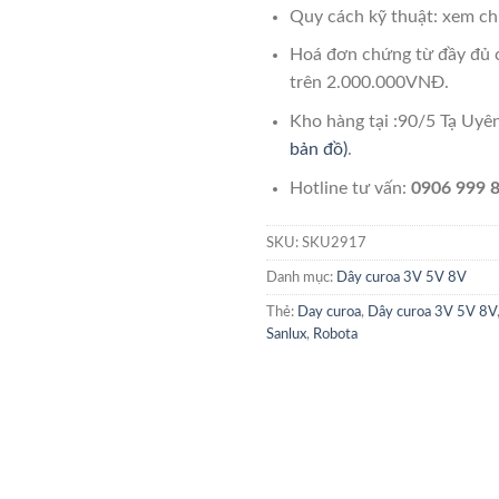
Quy cách kỹ thuật: xem chi
Hoá đơn chứng từ đầy đủ 
trên 2.000.000VNĐ.
Kho hàng tại :90/5 Tạ Uy
bản đồ)
.
Hotline tư vấn:
0906 999 8
SKU:
SKU2917
Danh mục:
Dây curoa 3V 5V 8V
Thẻ:
Day curoa
,
Dây curoa 3V 5V 8V
Sanlux
,
Robota