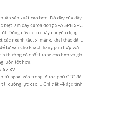
chuẩn sản xuất cao hơn. Độ dày của dây
đặc biệt làm dây curoa dòng SPA SPB SPC
 trời. Dòng dây curoa này chuyên dụng
t các ngành tàu, xi măng, khai thác đá….
u để tư vấn cho khách hàng phù hợp với
hía thường có chất lượng cao hơn và giá
g luôn tốt hơn.
V 5V 8V
dần từ ngoài vào trong, được phủ CFC để
ải cường lực cao,… Chi tiết về đặc tính