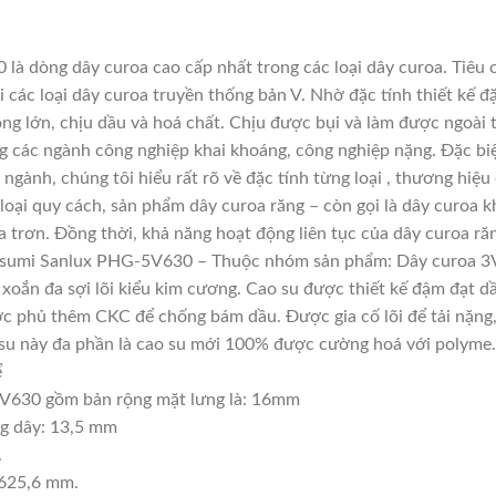
à dòng dây curoa cao cấp nhất trong các loại dây curoa. Tiêu 
các loại dây curoa truyền thống bản V. Nhờ đặc tính thiết kế 
ọng lớn, chịu dầu và hoá chất. Chịu được bụi và làm được ngoài
ng các ngành công nghiệp khai khoáng, công nghiệp nặng. Đặc biệ
 ngành, chúng tôi hiểu rất rõ về đặc tính từng loại , thương hiệ
oại quy cách, sản phẩm dây curoa răng – còn gọi là dây curoa k
 trơn. Đồng thời, khả năng hoạt động liên tục của dây curoa răn
susumi Sanlux PHG-5V630 – Thuộc nhóm sản phẩm: Dây curoa 3
, xoắn đa sợi lõi kiểu kim cương. Cao su được thiết kế đậm đạt 
c phủ thêm CKC để chống bám dầu. Được gia cố lõi để tải nặng, t
ao su này đa phần là cao su mới 100% được cường hoá với polyme.
ể
V630 gồm bản rộng mặt lưng là: 16mm
ng dây: 13,5 mm
.
1625,6 mm.