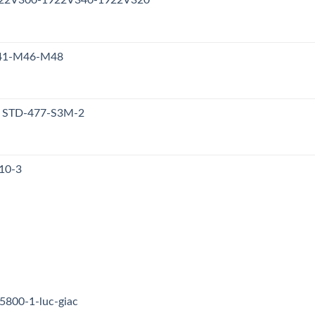
1922V300-1922V340-1922V320
M41-M46-M48
y STD-477-S3M-2
10-3
5800-1-luc-giac