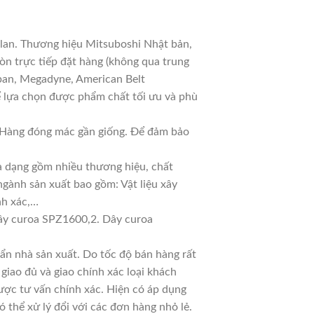
 lan. Thương hiệu Mitsuboshi Nhật bản,
n trực tiếp đặt hàng (không qua trung
apan, Megadyne, American Belt
ể lựa chọn được phẩm chất tối ưu và phù
ả. Hàng đóng mác gần giống. Để đảm bảo
đa dạng gồm nhiều thương hiệu, chất
ngành sản xuất bao gồm: Vật liệu xây
nh xác,…
y curoa SPZ1600,2. Dây curoa
n nhà sản xuất. Do tốc độ bán hàng rất
 giao đủ và giao chính xác loại khách
ược tư vấn chính xác. Hiện có áp dụng
ó thể xử lý đổi với các đơn hàng nhỏ lẻ.