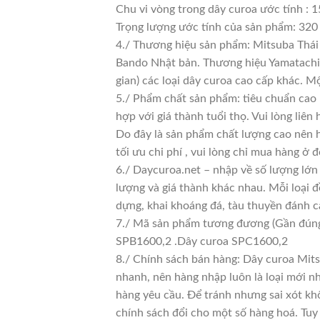
Chu vi vòng trong dây curoa ước tính : 1
Trọng lượng ước tính của sản phẩm: 320
4./ Thương hiệu sản phẩm: Mitsuba Thái 
Bando Nhật bản. Thương hiệu Yamatachi J
gian) các loại dây curoa cao cấp khác.
5./ Phẩm chất sản phẩm: tiêu chuẩn cao
hợp với giá thành tuổi thọ. Vui lòng liên
Do đây là sản phẩm chất lượng cao nên h
tối ưu chi phí , vui lòng chỉ mua hàng ở đ
6./ Daycuroa.net – nhập về số lượng lớn 
lượng và giá thành khác nhau. Mỗi loại 
dựng, khai khoáng đá, tàu thuyền đánh c
7./ Mã sản phẩm tương đương (Gần đún
SPB1600,2 .Dây curoa SPC1600,2
8./ Chính sách bán hàng: Dây curoa Mit
nhanh, nên hàng nhập luôn là loại mới nh
hàng yêu cầu. Để tránh nhưng sai xót kh
chính sách đổi cho một số hàng hoá. Tuy n