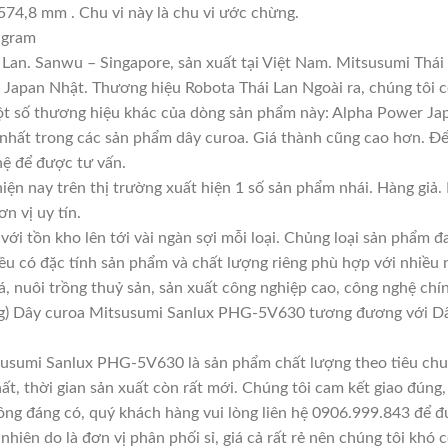
574,8 mm . Chu vi này là chu vi ước chừng.
 gram
Lan. Sanwu – Singapore, sản xuất tại Việt Nam. Mitsusumi Thái
apan Nhật. Thương hiệu Robota Thái Lan Ngoài ra, chúng tôi cò
 Một số thương hiệu khác của dòng sản phẩm này: Alpha Power J
 nhất trong các sản phẩm dây curoa. Giá thành cũng cao hơn. Đ
 hệ để được tư vấn.
iện nay trên thị trường xuất hiện 1 số sản phẩm nhái. Hàng gi
ơn vị uy tín.
với tồn kho lên tới vài ngàn sợi mỗi loại. Chủng loại sản phẩm 
đều có đặc tính sản phẩm và chất lượng riêng phù hợp với nhiều 
á, nuôi trồng thuỷ sản, sản xuất công nghiệp cao, công nghệ chí
g) Dây curoa Mitsusumi Sanlux PHG-5V630 tương đương với Dâ
susumi Sanlux PHG-5V630 là sản phẩm chất lượng theo tiêu chuẩ
ất, thời gian sản xuất còn rất mới. Chúng tôi cam kết giao đúng,
ông đáng có, quý khách hàng vui lòng liên hệ 0906.999.843 để đ
hiên do là đơn vị phân phối sỉ, giá cả rất rẻ nên chúng tôi khó c