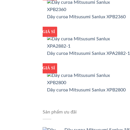
Dây curoa Mitsusumi Sanlux XPB2360
GIÁ TỐT
GIÁ SỈ
Dây curoa Mitsusumi Sanlux XPA2882-1
GIÁ TỐT
GIÁ SỈ
Dây curoa Mitsusumi Sanlux XPB2800
Sản phẩm ưu đãi