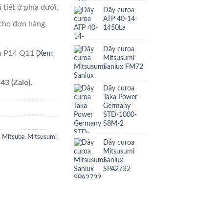
 tiết ở phía dưới.
Dây curoa
ATP 40-14-
cho đơn hàng
1450La
Dây curoa
ên P14 Q11
(Xem
Mitsusumi
Sanlux FM72
43 (Zalo).
Dây curoa
Taka Power
Germany
STD-1000-
S8M-2
,
Mitsuba
,
Mitsusumi
Dây curoa
Mitsusumi
Sanlux
SPA2732