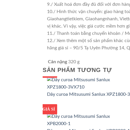
9./ Xuất hoá đơn đầy đủ đối với đơn hàn
10./ Hình thức vận chuyển: giao hàng to
Giaohangtietkiem, Giaohangnhanh, Viette
vị khác. Vì vậy, việc giá cước mềm hơn 
11./ Thanh toán bằng chuyển khoản / Mo
12./ Xem thêm một số sản phẩm khác cùng 
hãng giá sỉ – 90/5 Tạ Uyên Phường 14,
Cân nặng
320 g
SẢN PHẨM TƯƠNG TỰ
GIÁ TỐT
GIÁ SỈ
Dây curoa Mitsusumi Sanlux XPZ1800-
GIÁ TỐT
GIÁ SỈ