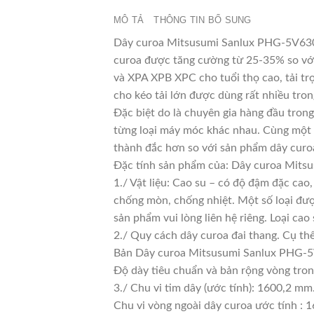
MÔ TẢ
THÔNG TIN BỔ SUNG
Dây curoa Mitsusumi Sanlux PHG-5V630 l
curoa được tăng cường từ 25-35% so với 
và XPA XPB XPC cho tuổi thọ cao, tải tr
cho kéo tải lớn được dùng rất nhiều tro
Đặc biệt do là chuyên gia hàng đầu trong
từng loại máy móc khác nhau. Cùng một l
thành đắc hơn so với sản phẩm dây curoa
Đặc tính sản phẩm của: Dây curoa Mit
1./ Vật liệu: Cao su – có độ đậm đặc cao
chống mòn, chống nhiệt. Một số loại đượ
sản phẩm vui lòng liên hệ riêng. Loại c
2./ Quy cách dây curoa đai thang. Cụ th
Bản Dây curoa Mitsusumi Sanlux PHG-5
Độ dày tiêu chuẩn và bản rộng vòng tro
3./ Chu vi tim dây (ước tính): 1600,2 mm
Chu vi vòng ngoài dây curoa ước tính : 