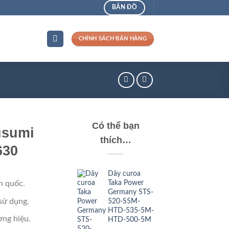
BẢN ĐỒ
CHÍNH SÁCH BÁN HÀNG
Có thể bạn
usumi
thích…
630
Dây curoa
Taka Power
n quốc.
Germany STS-
sử dụng.
520-S5M-
HTD-535-5M-
ng hiệu.
HTD-500-5M