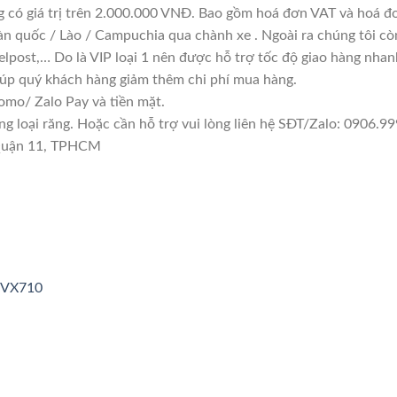
g có giá trị trên 2.000.000 VNĐ. Bao gồm hoá đơn VAT và hoá đơ
àn quốc / Lào / Campuchia qua chành xe . Ngoài ra chúng tôi cò
lpost,… Do là VIP loại 1 nên được hỗ trợ tốc độ giao hàng nha
giúp quý khách hàng giảm thêm chi phí mua hàng.
mo/ Zalo Pay và tiền mặt.
loại răng. Hoặc cần hỗ trợ vui lòng liên hệ SĐT/Zalo: 0906.999
 Quận 11, TPHCM
3VX710