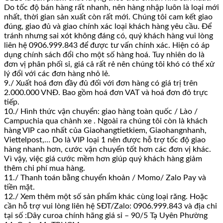
Do tốc độ bán hàng rất nhanh, nên hàng nhập luôn là loại mới
nhất, thời gian sản xuất còn rất mới. Chúng tôi cam kết giao
đúng, giao đủ và giao chính xác loại khách hàng yêu cầu. Để
tránh nhưng sai xót không đáng có, quý khách hàng vui lòng
liên hệ 0906.999.843 để được tư vấn chính xác. Hiện có áp
dụng chính sách đổi cho một số hàng hoá. Tuy nhiên do là
đơn vị phân phối sỉ, giá cả rất rẻ nên chúng tôi khó có thể xử
lý đổi với các đơn hàng nhỏ lẻ.
9./ Xuất hoá đơn đầy đủ đối với đơn hàng có giá trị trên
2.000.000 VNĐ. Bao gồm hoá đơn VAT và hoá đơn đỏ trực
tiếp.
10./ Hình thức vận chuyển: giao hàng toàn quốc / Lào /
Campuchia qua chành xe . Ngoài ra chúng tôi còn là khách
hàng VIP cao nhất của Giaohangtietkiem, Giaohangnhanh,
Viettelpost,… Do là VIP loại 1 nên được hỗ trợ tốc độ giao
hàng nhanh hơn, cước vận chuyển tốt hơn các đơn vị khác.
Vì vậy, việc giá cước mềm hơn giúp quý khách hàng giảm
thêm chi phí mua hàng.
11./ Thanh toán bằng chuyển khoản / Momo/ Zalo Pay và
tiền mặt.
12./ Xem thêm một số sản phẩm khác cùng loại răng. Hoặc
cần hỗ trợ vui lòng liên hệ SĐT/Zalo: 0906.999.843 và địa chỉ
tại số :Dây curoa chính hãng giá sỉ – 90/5 Tạ Uyên Phường