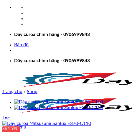
Bỏ
qua
nội
dung
Dây curoa chính hãng - 0906999843
Bản đồ
Dây curoa chính hãng - 0906999843
Trang chủ
»
Shop
Lọc
Menu
Số 1 VN