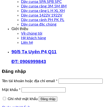
Dây curoa SPA SPB SPC
Dây curoa răng 3M 5M 8M
Dây curoa răng L H XL XH
Dây curoa 1422V 1922V
Dây curoa rảnh PH PK PL
Dây curoa đặc chủng
Giới thiệu
Về chúng tôi
Hệ khách hàng
Liên hệ
90/5 Tạ Uyên P4 Q11
ĐT: 0906999843
Đăng nhập
Bắt
Tên tài khoản hoặc địa chỉ email
*
buộc
Bắt
Mật khẩu
*
buộc
Ghi nhớ mật khẩu
Đăng nhập