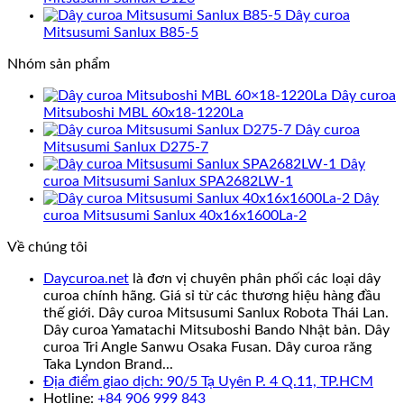
Dây curoa
Mitsusumi Sanlux B85-5
Nhóm sản phẩm
Dây curoa
Mitsuboshi MBL 60x18-1220La
Dây curoa
Mitsusumi Sanlux D275-7
Dây
curoa Mitsusumi Sanlux SPA2682LW-1
Dây
curoa Mitsusumi Sanlux 40x16x1600La-2
Về chúng tôi
Daycuroa.net
là đơn vị chuyên phân phối các loại dây
curoa chính hãng. Giá sỉ từ các thương hiệu hàng đầu
thế giới. Dây curoa Mitsusumi Sanlux Robota Thái Lan.
Dây curoa Yamatachi Mitsuboshi Bando Nhật bản. Dây
curoa Tri Angle Sanwu Osaka Fusan. Dây curoa răng
Taka Lyndon Brand...
Địa điểm giao dịch: 90/5 Tạ Uyên P. 4 Q.11, TP.HCM
Hotline:
+84 906 999 843