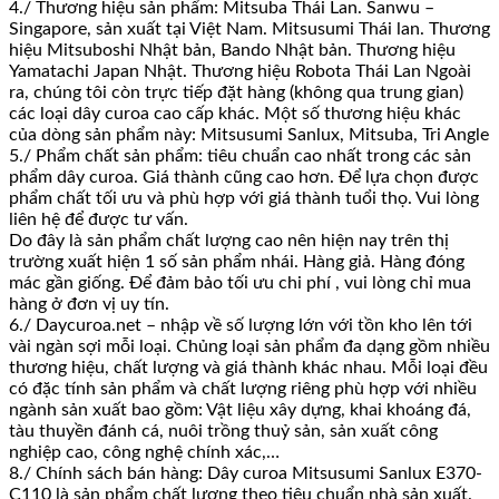
4./ Thương hiệu sản phẩm: Mitsuba Thái Lan. Sanwu –
Singapore, sản xuất tại Việt Nam. Mitsusumi Thái lan. Thương
hiệu Mitsuboshi Nhật bản, Bando Nhật bản. Thương hiệu
Yamatachi Japan Nhật. Thương hiệu Robota Thái Lan Ngoài
ra, chúng tôi còn trực tiếp đặt hàng (không qua trung gian)
các loại dây curoa cao cấp khác. Một số thương hiệu khác
của dòng sản phẩm này: Mitsusumi Sanlux, Mitsuba, Tri Angle
5./ Phẩm chất sản phẩm: tiêu chuẩn cao nhất trong các sản
phẩm dây curoa. Giá thành cũng cao hơn. Để lựa chọn được
phẩm chất tối ưu và phù hợp với giá thành tuổi thọ. Vui lòng
liên hệ để được tư vấn.
Do đây là sản phẩm chất lượng cao nên hiện nay trên thị
trường xuất hiện 1 số sản phẩm nhái. Hàng giả. Hàng đóng
mác gần giống. Để đảm bảo tối ưu chi phí , vui lòng chỉ mua
hàng ở đơn vị uy tín.
6./ Daycuroa.net – nhập về số lượng lớn với tồn kho lên tới
vài ngàn sợi mỗi loại. Chủng loại sản phẩm đa dạng gồm nhiều
thương hiệu, chất lượng và giá thành khác nhau. Mỗi loại đều
có đặc tính sản phẩm và chất lượng riêng phù hợp với nhiều
ngành sản xuất bao gồm: Vật liệu xây dựng, khai khoáng đá,
tàu thuyền đánh cá, nuôi trồng thuỷ sản, sản xuất công
nghiệp cao, công nghệ chính xác,…
8./ Chính sách bán hàng: Dây curoa Mitsusumi Sanlux E370-
C110 là sản phẩm chất lượng theo tiêu chuẩn nhà sản xuất.