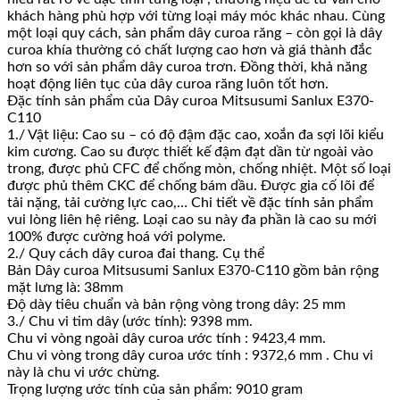
khách hàng phù hợp với từng loại máy móc khác nhau. Cùng
một loại quy cách, sản phẩm dây curoa răng – còn gọi là dây
curoa khía thường có chất lượng cao hơn và giá thành đắc
hơn so với sản phẩm dây curoa trơn. Đồng thời, khả năng
hoạt động liên tục của dây curoa răng luôn tốt hơn.
Đặc tính sản phẩm của Dây curoa Mitsusumi Sanlux E370-
C110
1./ Vật liệu: Cao su – có độ đậm đặc cao, xoắn đa sợi lõi kiểu
kim cương. Cao su được thiết kế đậm đạt dần từ ngoài vào
trong, được phủ CFC để chống mòn, chống nhiệt. Một số loại
được phủ thêm CKC để chống bám dầu. Được gia cố lõi để
tải nặng, tải cường lực cao,… Chi tiết về đặc tính sản phẩm
vui lòng liên hệ riêng. Loại cao su này đa phần là cao su mới
100% được cường hoá với polyme.
2./ Quy cách dây curoa đai thang. Cụ thể
Bản Dây curoa Mitsusumi Sanlux E370-C110 gồm bản rộng
mặt lưng là: 38mm
Độ dày tiêu chuẩn và bản rộng vòng trong dây: 25 mm
3./ Chu vi tim dây (ước tính): 9398 mm.
Chu vi vòng ngoài dây curoa ước tính : 9423,4 mm.
Chu vi vòng trong dây curoa ước tính : 9372,6 mm . Chu vi
này là chu vi ước chừng.
Trọng lượng ước tính của sản phẩm: 9010 gram