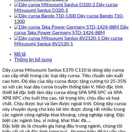
Dây curoa
Mitsusumi Sanlux D320-2
Dây curoa Bando T10-
1300
Dây
curoa Taka Power Germany STD-1424-88M
Dây curoa
Mitsusumi Sanlux 8V2120-1
Mô tả
Thông tin bổ sung
Dây curoa Mitsusumi Sanlux E370-C110 là dòng dây curoa
cao cấp nhất trong các loại dây curoa. Tiêu chuẩn sản xuất
cao hơn. Độ dày của dây curoa được tăng cường từ 25-35%
so với các loại dây curoa truyền thống bản V. Nhờ đặc tính
thiết kế đặc biệt làm dây curoa dòng SPA SPB SPC và XPA
XPB XPC cho tuổi thọ cao, tải trọng lớn, chịu dầu và hoá
chất. Chịu được bụi và làm được ngoài trời. Dòng dây curoa
này chuyên dụng cho kéo tải lớn được dùng rất nhiều trong
các ngành công nghiệp khai khoáng, công nghiệp nặng. Đặc
biệt các ngành tàu, xi măng, khai thác đá….
Đặc biệt do là chuyên gia hàng đầu trong ngành, chúng tôi
hiểu rất rõ về đặc tính từng loại , thương hiệu để tư vấn cho