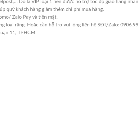
lpost,… Do là VIP loại 1 nên được hỗ trợ tốc độ giao hàng nha
giúp quý khách hàng giảm thêm chi phí mua hàng.
mo/ Zalo Pay và tiền mặt.
loại răng. Hoặc cần hỗ trợ vui lòng liên hệ SĐT/Zalo: 0906.999
 Quận 11, TPHCM