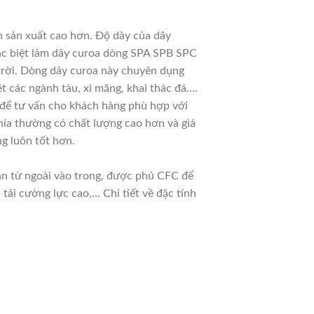
n sản xuất cao hơn. Độ dày của dây
đặc biệt làm dây curoa dòng SPA SPB SPC
 trời. Dòng dây curoa này chuyên dụng
t các ngành tàu, xi măng, khai thác đá….
u để tư vấn cho khách hàng phù hợp với
hía thường có chất lượng cao hơn và giá
g luôn tốt hơn.
dần từ ngoài vào trong, được phủ CFC để
ải cường lực cao,… Chi tiết về đặc tính