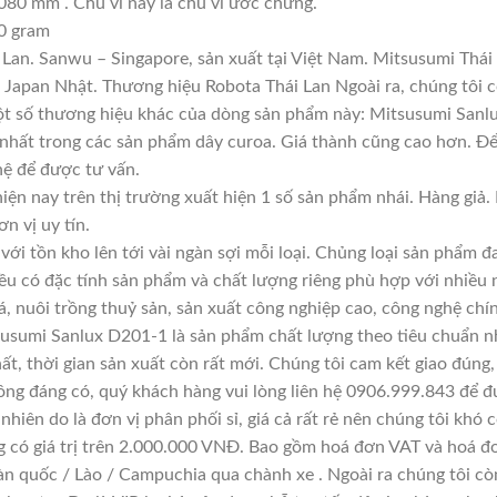
080 mm . Chu vi này là chu vi ước chừng.
0 gram
Lan. Sanwu – Singapore, sản xuất tại Việt Nam. Mitsusumi Thái
apan Nhật. Thương hiệu Robota Thái Lan Ngoài ra, chúng tôi cò
Một số thương hiệu khác của dòng sản phẩm này: Mitsusumi Sanlu
 nhất trong các sản phẩm dây curoa. Giá thành cũng cao hơn. Đ
 hệ để được tư vấn.
iện nay trên thị trường xuất hiện 1 số sản phẩm nhái. Hàng gi
ơn vị uy tín.
với tồn kho lên tới vài ngàn sợi mỗi loại. Chủng loại sản phẩm 
đều có đặc tính sản phẩm và chất lượng riêng phù hợp với nhiều 
á, nuôi trồng thuỷ sản, sản xuất công nghiệp cao, công nghệ chí
usumi Sanlux D201-1 là sản phẩm chất lượng theo tiêu chuẩn nh
ất, thời gian sản xuất còn rất mới. Chúng tôi cam kết giao đúng,
ông đáng có, quý khách hàng vui lòng liên hệ 0906.999.843 để đ
hiên do là đơn vị phân phối sỉ, giá cả rất rẻ nên chúng tôi khó c
g có giá trị trên 2.000.000 VNĐ. Bao gồm hoá đơn VAT và hoá đơ
àn quốc / Lào / Campuchia qua chành xe . Ngoài ra chúng tôi cò