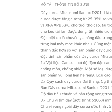
MÔ TẢ
THÔNG TIN BỔ SUNG
Dây curoa Mitsusumi Sanlux D201-1 là dò
curoa được tăng cường từ 25-35% so với 
và XPA XPB XPC cho tuổi thọ cao, tải tr
cho kéo tải lớn được dùng rất nhiều tro
Đặc biệt do là chuyên gia hàng đầu trong
từng loại máy móc khác nhau. Cùng một l
thành đắc hơn so với sản phẩm dây curoa
Đặc tính sản phẩm của Dây curoa Mitsu
1./ Vật liệu: Cao su – có độ đậm đặc cao
chống mòn, chống nhiệt. Một số loại đượ
sản phẩm vui lòng liên hệ riêng. Loại c
2./ Quy cách dây curoa đai thang. Cụ th
Bản Dây curoa Mitsusumi Sanlux D201-1
Độ dày tiêu chuẩn và bản rộng vòng tro
3./ Chu vi tim dây (ước tính): 5105,4 mm
Chu vi vòng ngoài dây curoa ước tính : 