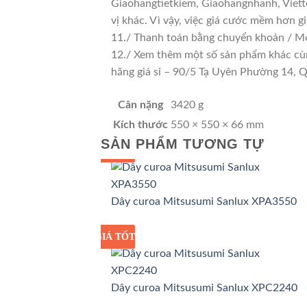
Giaohangtietkiem, Giaohangnhanh, Viette
vị khác. Vì vậy, việc giá cước mềm hơn 
11./ Thanh toán bằng chuyển khoản / Mo
12./ Xem thêm một số sản phẩm khác cùng 
hãng giá sỉ – 90/5 Tạ Uyên Phường 14,
Cân nặng
3420 g
Kích thước
550 × 550 × 66 mm
SẢN PHẨM TƯƠNG TỰ
GIÁ TỐT
GIÁ SỈ
Dây curoa Mitsusumi Sanlux XPA3550
GIÁ TỐT
GIÁ SỈ
Dây curoa Mitsusumi Sanlux XPC2240