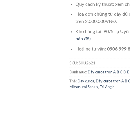
Quy cách kỹ thuật: xem chi
Hoá đơn chứng từ đầy đủ 
trên 2.000.000VNĐ.
Kho hàng tại :90/5 Tạ Uy
bản đồ)
.
Hotline tư vấn:
0906 999 8
SKU:
SKU2621
Danh mục:
Dây curoa trơn A B C D E
Thẻ:
Day curoa
,
Dây curoa trơn A B 
Mitsusumi Sanlux
,
Tri Angle