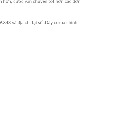
nh hơn, cước vận chuyển tốt hơn các đơn
.843 và địa chỉ tại số :Dây curoa chính