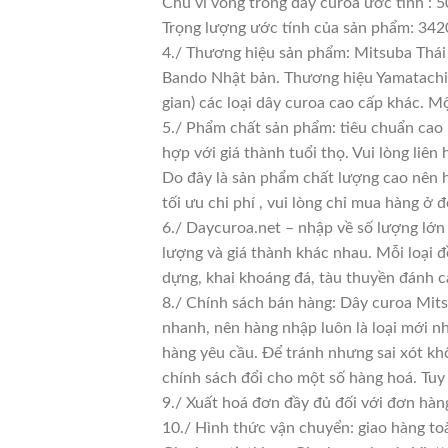
Chu vi vòng trong dây curoa ước tính : 5
Trọng lượng ước tính của sản phẩm: 342
4./ Thương hiệu sản phẩm: Mitsuba Thái 
Bando Nhật bản. Thương hiệu Yamatachi J
gian) các loại dây curoa cao cấp khác. 
5./ Phẩm chất sản phẩm: tiêu chuẩn cao
hợp với giá thành tuổi thọ. Vui lòng liên
Do đây là sản phẩm chất lượng cao nên h
tối ưu chi phí , vui lòng chỉ mua hàng ở đ
6./ Daycuroa.net – nhập về số lượng lớn 
lượng và giá thành khác nhau. Mỗi loại 
dựng, khai khoáng đá, tàu thuyền đánh c
8./ Chính sách bán hàng: Dây curoa Mits
nhanh, nên hàng nhập luôn là loại mới nh
hàng yêu cầu. Để tránh nhưng sai xót kh
chính sách đổi cho một số hàng hoá. Tuy n
9./ Xuất hoá đơn đầy đủ đối với đơn hàn
10./ Hình thức vận chuyển: giao hàng to