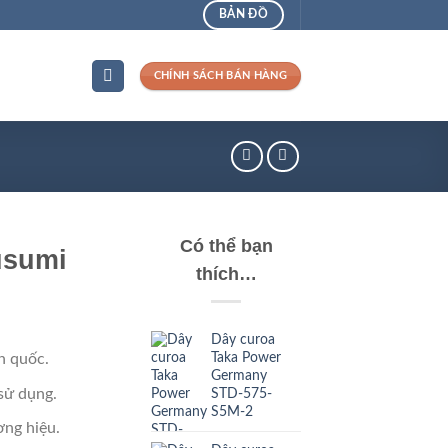
BẢN ĐỒ
CHÍNH SÁCH BÁN HÀNG
Có thể bạn
usumi
thích…
Dây curoa
Taka Power
n quốc.
Germany
sử dụng.
STD-575-
S5M-2
ng hiệu.