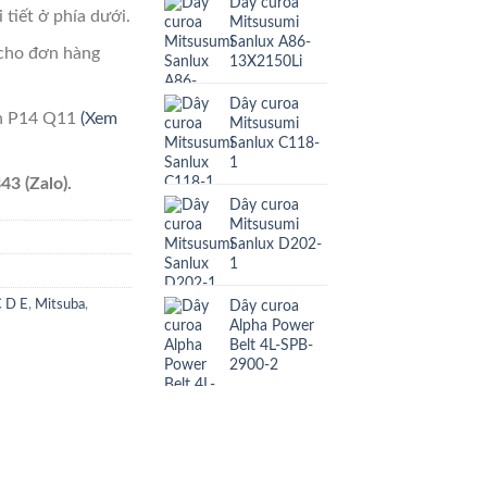
Dây curoa
 tiết ở phía dưới.
Mitsusumi
Sanlux A86-
cho đơn hàng
13X2150Li
Dây curoa
ên P14 Q11
(Xem
Mitsusumi
Sanlux C118-
1
43 (Zalo).
Dây curoa
Mitsusumi
Sanlux D202-
1
Dây curoa
C D E
,
Mitsuba
,
Alpha Power
Belt 4L-SPB-
2900-2