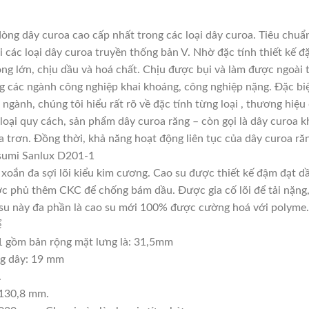
ng dây curoa cao cấp nhất trong các loại dây curoa. Tiêu chuẩ
các loại dây curoa truyền thống bản V. Nhờ đặc tính thiết kế 
ọng lớn, chịu dầu và hoá chất. Chịu được bụi và làm được ngoài
ng các ngành công nghiệp khai khoáng, công nghiệp nặng. Đặc biệ
 ngành, chúng tôi hiểu rất rõ về đặc tính từng loại , thương hiệ
oại quy cách, sản phẩm dây curoa răng – còn gọi là dây curoa k
 trơn. Đồng thời, khả năng hoạt động liên tục của dây curoa răn
sumi Sanlux D201-1
, xoắn đa sợi lõi kiểu kim cương. Cao su được thiết kế đậm đạt 
c phủ thêm CKC để chống bám dầu. Được gia cố lõi để tải nặng, t
ao su này đa phần là cao su mới 100% được cường hoá với polyme.
ể
 gồm bản rộng mặt lưng là: 31,5mm
ng dây: 19 mm
.
5130,8 mm.