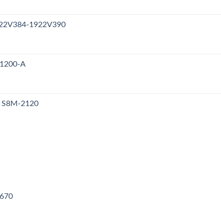
1922V384-1922V390
V1200-A
y S8M-2120
V670