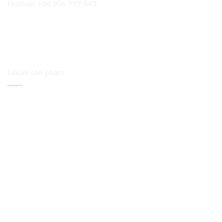
Hotline:
+84 906 999 843
Nhóm sản phẩm