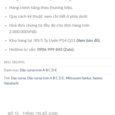
Hàng chính hãng theo thương hiệu.
Quy cách kỹ thuật: xem chi tiết ở phía dưới.
Hoá đơn chứng từ đầy đủ cho đơn hàng trên
2.000.000VNĐ.
Kho hàng tại :90/5 Tạ Uyên P14 Q11
(Xem bản đồ)
.
Hotline tư vấn:
0906 999 843 (Zalo).
SKU:
SKU941
Danh mục:
Dây curoa trơn A B C D E
Thẻ:
Day curoa
,
Dây curoa trơn A B C D E
,
Mitsusumi Sanlux
,
Sanwu
,
Yamatachi
MÔ TẢ
THÔNG TIN BỔ SUNG