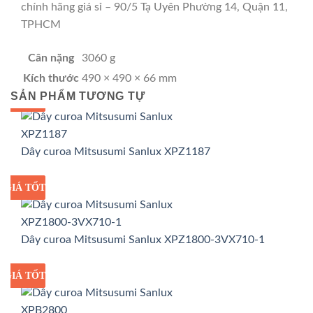
chính hãng giá sỉ – 90/5 Tạ Uyên Phường 14, Quận 11,
TPHCM
Cân nặng
3060 g
Kích thước
490 × 490 × 66 mm
SẢN PHẨM TƯƠNG TỰ
GIÁ TỐT
GIÁ SỈ
Dây curoa Mitsusumi Sanlux XPZ1187
GIÁ TỐT
GIÁ SỈ
Dây curoa Mitsusumi Sanlux XPZ1800-3VX710-1
GIÁ TỐT
GIÁ SỈ