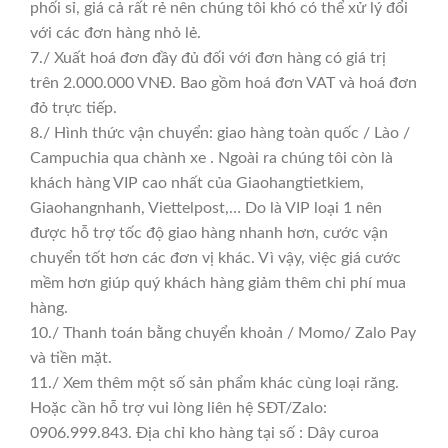
phối sỉ, giá cả rất rẻ nên chúng tôi khó có thể xử lý đổi
với các đơn hàng nhỏ lẻ.
7./ Xuất hoá đơn đầy đủ đối với đơn hàng có giá trị
trên 2.000.000 VNĐ. Bao gồm hoá đơn VAT và hoá đơn
đỏ trực tiếp.
8./ Hình thức vận chuyển: giao hàng toàn quốc / Lào /
Campuchia qua chành xe . Ngoài ra chúng tôi còn là
khách hàng VIP cao nhất của Giaohangtietkiem,
Giaohangnhanh, Viettelpost,… Do là VIP loại 1 nên
được hỗ trợ tốc độ giao hàng nhanh hơn, cước vận
chuyển tốt hơn các đơn vị khác. Vì vậy, việc giá cước
mềm hơn giúp quý khách hàng giảm thêm chi phí mua
hàng.
10./ Thanh toán bằng chuyển khoản / Momo/ Zalo Pay
và tiền mặt.
11./ Xem thêm một số sản phẩm khác cùng loại răng.
Hoặc cần hỗ trợ vui lòng liên hệ SĐT/Zalo:
0906.999.843. Địa chỉ kho hàng tại số : Dây curoa