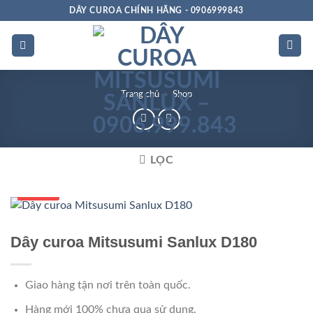
Bỏ
DÂY CUROA CHÍNH HÃNG - 0906999843
qua
nội
dung
Trang chủ
»
Shop
LỌC
Số 1 VN
Dây curoa Mitsusumi Sanlux D180
Giao hàng tận nơi trên toàn quốc.
Hàng mới 100% chưa qua sử dụng.