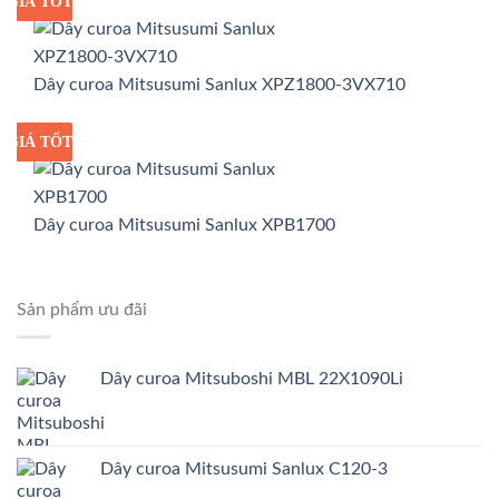
GIÁ TỐT
GIÁ SỈ
Dây curoa Mitsusumi Sanlux XPZ1800-3VX710
GIÁ TỐT
GIÁ SỈ
Dây curoa Mitsusumi Sanlux XPB1700
Sản phẩm ưu đãi
Dây curoa Mitsuboshi MBL 22X1090Li
Dây curoa Mitsusumi Sanlux C120-3