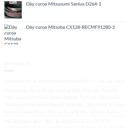
Dây curoa Mitsusumi Sanlux D264-1
Dây curoa Mitsuba CX128-RECMF91280-2
Về chúng tôi
Daycuroa.net
là đơn vị chuyên phân phối các loại dây curoa
chính hãng. Giá sỉ từ các thương hiệu hàng đầu thế giới.
Dây curoa Mitsusumi Sanlux Robota Thái Lan. Dây curoa
Yamatachi Mitsuboshi Bando Nhật bản. Dây curoa Tri Angle
Sanwu Osaka Fusan. Dây curoa răng Taka Lyndon Brand...
Địa điểm giao dịch: 90/5 Tạ Uyên P. 4 Q.11, TP.HCM