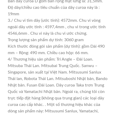
Bản dây curoa D gồm bản rộng mặt lưng là: 31,5mm.
Độ dày/chiều cao tiêu chuẩn của dây curoa này là :
19mm
3./ Chu vi tim dây (ước tính): 4572mm. Chu vi vòng
ngoài dây ước tính : 4597,4mm , chu vi trong ước tính
4546,6mm . Chu vi này là chu vi ước chừng.
Trọng lượng sản phẩm dự tính: 3060 gram
Kích thước đóng gói sản phẩm (dự tính): gồm Dài 490
mm – Rộng: 490 mm. Chiều cao hộp: 66 mm.
4/ Thương hiệu sản phẩm: Tri Angle – Đài Loan.
Mitsuba Thái Lan. Mitsubai Trung Quốc. Sanwu –
Singapore, sản xuất tại Việt Nam. Mitsusumi Sanlux
Thái lan, Robota Thái Lan. Mitsuboshi Nhật bản, Bando
Nhật bản. Fusan Đài Loan. Dây curoa Taka trơn Trung
Quốc và Yamatachi Nhật bản. Ngoài ra, chúng tôi còn
trực tiếp đặt hàng (không qua trung gian) các loại dây
curoa cao cấp khác. . Một số thương hiệu khác của
dòng sản phẩm này: Mitsusumi Sanlux, Yamatachi,