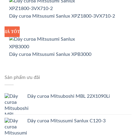
Dây curoa Mitsusumi Sanlux XPZ1800-3VX710-2
GIÁ TỐT
GIÁ SỈ
Dây curoa Mitsusumi Sanlux XPB3000
Sản phẩm ưu đãi
Dây curoa Mitsuboshi MBL 22X1090Li
Dây curoa Mitsusumi Sanlux C120-3