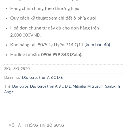
Hàng chính hãng theo thương hiệu.
Quy cách kỹ thuật: xem chi tiết ở phía dưới.
Hoá đơn chứng từ đầy đủ cho đơn hàng trên
2.000.000VNĐ.
Kho hàng tại :90/5 Tạ Uyên P14 Q11
(Xem bản đồ)
.
Hotline tư vấn:
0906 999 843 (Zalo).
SKU:
SKU2520
Danh mục:
Dây curoa trơn A B C D E
Thẻ:
Day curoa
,
Dây curoa trơn A B C D E
,
Mitsuba
,
Mitsusumi Sanlux
,
Tri
Angle
MÔ TẢ
THÔNG TIN BỔ SUNG