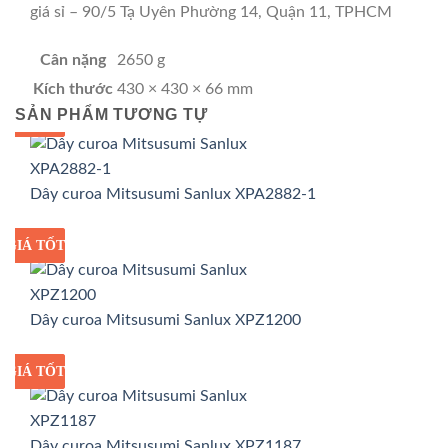
giá sỉ – 90/5 Tạ Uyên Phường 14, Quận 11, TPHCM
Cân nặng
2650 g
Kích thước
430 × 430 × 66 mm
SẢN PHẨM TƯƠNG TỰ
GIÁ TỐT
GIÁ SỈ
Dây curoa Mitsusumi Sanlux XPA2882-1
GIÁ TỐT
GIÁ SỈ
Dây curoa Mitsusumi Sanlux XPZ1200
GIÁ TỐT
GIÁ SỈ
Dây curoa Mitsusumi Sanlux XPZ1187