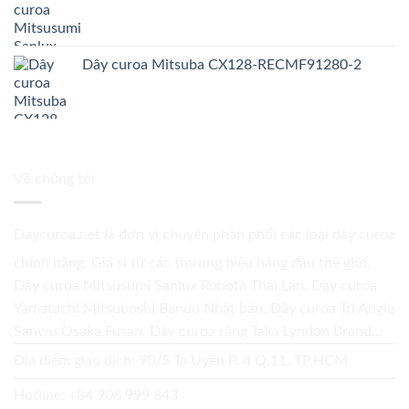
Dây curoa Mitsuba CX128-RECMF91280-2
Về chúng tôi
Daycuroa.net
là đơn vị chuyên phân phối các loại dây curoa
chính hãng. Giá sỉ từ các thương hiệu hàng đầu thế giới.
Dây curoa Mitsusumi Sanlux Robota Thái Lan. Dây curoa
Yamatachi Mitsuboshi Bando Nhật bản. Dây curoa Tri Angle
Sanwu Osaka Fusan. Dây curoa răng Taka Lyndon Brand...
Địa điểm giao dịch: 90/5 Tạ Uyên P. 4 Q.11, TP.HCM
Hotline:
+84 906 999 843