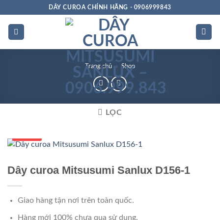
Bỏ
DÂY CUROA CHÍNH HÃNG - 0906999843
qua
nội
dung
Trang chủ
»
Shop
LỌC
Số 1 VN
Dây curoa Mitsusumi Sanlux D156-1
Giao hàng tận nơi trên toàn quốc.
Hàng mới 100% chưa qua sử dụng.