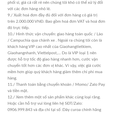
phối sỉ, giá cả rất rẻ nên chúng tôi khó có thể xử lý đổi
với các đơn hàng nhỏ lẻ.
9./ Xuất hoá đơn đầy đủ đối với đơn hàng có giá trị
trên 2.000.000 VNĐ. Bao gồm hoá đơn VAT và hoá đơn
đỏ trực tiếp.
10./ Hình thức vận chuyển: giao hàng toàn quốc / Lào
/ Campuchia qua chành xe . Ngoài ra chúng tôi còn là
khách hàng VIP cao nhất của Giaohangtietkiem,
Giaohangnhanh, Viettelpost,… Do là VIP loại 1 nên
được hỗ trợ tốc độ giao hàng nhanh hơn, cước vận
chuyển tốt hơn các đơn vị khác. Vì vậy, việc giá cước
mềm hơn giúp quý khách hàng giảm thêm chi phí mua
hàng.
11./ Thanh toán bằng chuyển khoản / Momo/ Zalo Pay
và tiền mặt.
12./ Xem thêm một số sản phẩm khác cùng loại răng.
Hoặc cần hỗ trợ vui lòng liên hệ SĐT/Zalo:
0906.999.843 và địa chỉ tại số :Dây curoa chính hãng