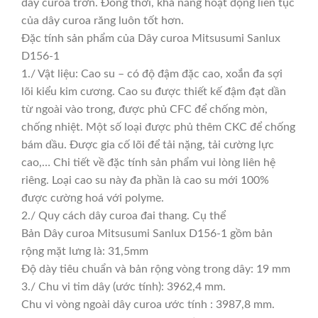
dây curoa trơn. Đồng thời, khả năng hoạt động liên tục
của dây curoa răng luôn tốt hơn.
Đặc tính sản phẩm của Dây curoa Mitsusumi Sanlux
D156-1
1./ Vật liệu: Cao su – có độ đậm đặc cao, xoắn đa sợi
lõi kiểu kim cương. Cao su được thiết kế đậm đạt dần
từ ngoài vào trong, được phủ CFC để chống mòn,
chống nhiệt. Một số loại được phủ thêm CKC để chống
bám dầu. Được gia cố lõi để tải nặng, tải cường lực
cao,… Chi tiết về đặc tính sản phẩm vui lòng liên hệ
riêng. Loại cao su này đa phần là cao su mới 100%
được cường hoá với polyme.
2./ Quy cách dây curoa đai thang. Cụ thể
Bản Dây curoa Mitsusumi Sanlux D156-1 gồm bản
rộng mặt lưng là: 31,5mm
Độ dày tiêu chuẩn và bản rộng vòng trong dây: 19 mm
3./ Chu vi tim dây (ước tính): 3962,4 mm.
Chu vi vòng ngoài dây curoa ước tính : 3987,8 mm.