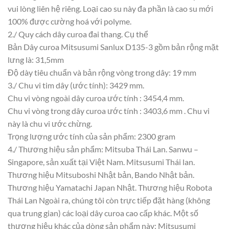
vui lòng liên hệ riêng. Loại cao su này đa phần là cao su mới
100% được cường hoá với polyme.
2./ Quy cách dây curoa đai thang. Cụ thể
Bản Dây curoa Mitsusumi Sanlux D135-3 gồm bản rộng mặt
lưng là: 31,5mm
Độ dày tiêu chuẩn và bản rộng vòng trong dây: 19 mm
3./ Chu vi tim dây (ước tính): 3429 mm.
Chu vi vòng ngoài dây curoa ước tính : 3454,4 mm.
Chu vi vòng trong dây curoa ước tính : 3403,6 mm . Chu vi
này là chu vi ước chừng.
Trọng lượng ước tính của sản phẩm: 2300 gram
4./ Thương hiệu sản phẩm: Mitsuba Thái Lan. Sanwu –
Singapore, sản xuất tại Việt Nam. Mitsusumi Thái lan.
Thương hiệu Mitsuboshi Nhật bản, Bando Nhật bản.
Thương hiệu Yamatachi Japan Nhật. Thương hiệu Robota
Thái Lan Ngoài ra, chúng tôi còn trực tiếp đặt hàng (không
qua trung gian) các loại dây curoa cao cấp khác. Một số
thương hiệu khác của dòng sản phẩm này: Mitsusumi