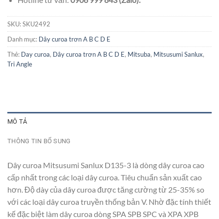
SKU:
SKU2492
Danh mục:
Dây curoa trơn A B C D E
Thẻ:
Day curoa
,
Dây curoa trơn A B C D E
,
Mitsuba
,
Mitsusumi Sanlux
,
Tri Angle
MÔ TẢ
THÔNG TIN BỔ SUNG
Dây curoa Mitsusumi Sanlux D135-3 là dòng dây curoa cao
cấp nhất trong các loại dây curoa. Tiêu chuẩn sản xuất cao
hơn. Độ dày của dây curoa được tăng cường từ 25-35% so
với các loại dây curoa truyền thống bản V. Nhờ đặc tính thiết
kế đặc biệt làm dây curoa dòng SPA SPB SPC và XPA XPB