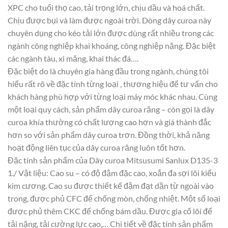
XPC cho tuổi thọ cao, tải trọng lớn, chịu dầu và hoá chất.
Chịu được bụi và làm được ngoài trời. Dòng dây curoa này
chuyên dụng cho kéo tải lớn được dùng rất nhiều trong các
ngành công nghiệp khai khoáng, công nghiệp nặng. Đặc biệt
các ngành tàu, xi măng, khai thác đá….
Đặc biệt do là chuyên gia hàng đầu trong ngành, chúng tôi
hiểu rất rõ về đặc tính từng loại , thương hiệu để tư vấn cho
khách hàng phù hợp với từng loại máy móc khác nhau. Cùng
một loại quy cách, sản phẩm dây curoa răng – còn gọi là dây
curoa khía thường có chất lượng cao hơn và giá thành đắc
hơn so với sản phẩm dây curoa trơn. Đồng thời, khả năng
hoạt động liên tục của dây curoa răng luôn tốt hơn.
Đặc tính sản phẩm của Dây curoa Mitsusumi Sanlux D135-3
1./ Vật liệu: Cao su – có độ đậm đặc cao, xoắn đa sợi lõi kiểu
kim cương. Cao su được thiết kế đậm đạt dần từ ngoài vào
trong, được phủ CFC để chống mòn, chống nhiệt. Một số loại
được phủ thêm CKC để chống bám dầu. Được gia cố lõi để
tải nặng, tải cường lực cao,… Chi tiết về đặc tính sản phẩm