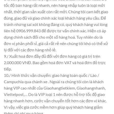
tốc độ bán hàng rất nhanh, nên hàng nhập luôn là loại mới
nhất, thời gian sản xuất còn rất mới. Chúng tôi cam kết giao
đúng, giao đủ và giao chính xác loại khách hàng yêu cầu. Để
tránh nhưng sai xót không đáng có, quý khách hàng vui lòng
liên hệ 0906.999.843 để được tư vấn chính xác. Hiện có áp
dụng chính sách đổi cho một số hàng hoá. Tuy nhiên do là
đơn vị phân phối sỉ, giá cả rất rẻ nên chúng tôi khó có thể xử
lý đổi với các đơn hàng nhỏ lẻ.
9./ Xuất hoá đơn đầy đủ đối với đơn hàng có giá trị trên
2.000.000 VNĐ. Bao gồm hoá đơn VAT và hoá đơn đỏ trực
tiếp.
10./ Hình thức vận chuyển: giao hàng toàn quốc / Lào /
Campuchia qua chành xe . Ngoài ra chúng tôi còn là khách
hàng VIP cao nhất của Giaohangtietkiem, Giaohangnhanh,
Viettelpost,… Do là VIP loại 1 nên được hỗ trợ tốc độ giao
hàng nhanh hơn, cước vận chuyển tốt hơn các đơn vị khác.
Vì vậy, việc giá cước mềm hơn giúp quý khách hàng giảm
thêm chi phí mua hàng.