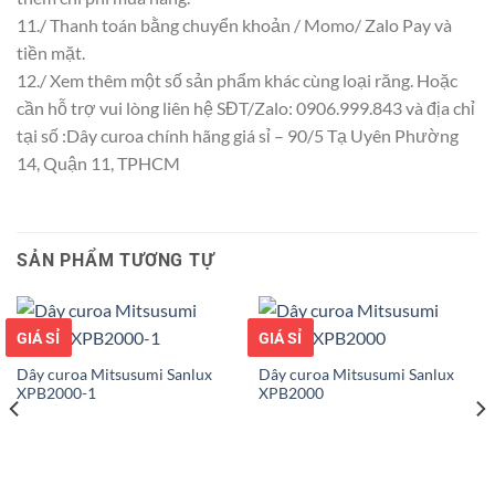
11./ Thanh toán bằng chuyển khoản / Momo/ Zalo Pay và
tiền mặt.
12./ Xem thêm một số sản phẩm khác cùng loại răng. Hoặc
cần hỗ trợ vui lòng liên hệ SĐT/Zalo: 0906.999.843 và địa chỉ
tại số :Dây curoa chính hãng giá sỉ – 90/5 Tạ Uyên Phường
14, Quận 11, TPHCM
SẢN PHẨM TƯƠNG TỰ
GIÁ TỐT
GIÁ SỈ
GIÁ TỐT
GIÁ SỈ
Dây curoa Mitsusumi Sanlux
Dây curoa Mitsusumi Sanlux
XPB2000-1
XPB2000