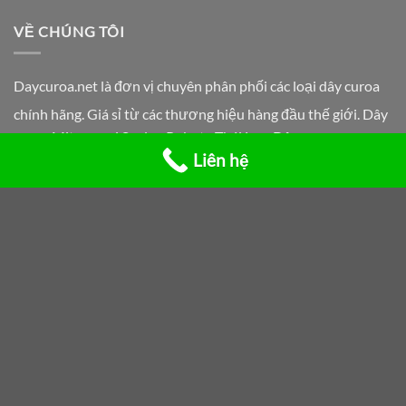
VỀ CHÚNG TÔI
Daycuroa.net
là đơn vị chuyên phân phối các loại dây curoa
chính hãng. Giá sỉ từ các thương hiệu hàng đầu thế giới. Dây
curoa Mitsusumi Sanlux Robota Thái Lan. Dây curoa
Liên hệ
Yamatachi Mitsuboshi Bando Nhật bản. Dây curoa Tri Angle
Sanwu Osaka Fusan. Dây curoa răng Taka Lyndon Brand...
Địa điểm giao dịch: 90/5 Tạ Uyên P. 4 Q.11, TP.HCM
Hotline:
+84 906 999 843
NHÓM SẢN PHẨM