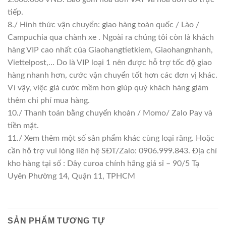
tiếp.
8./ Hình thức vận chuyển: giao hàng toàn quốc / Lào /
Campuchia qua chành xe . Ngoài ra chúng tôi còn là khách
hàng VIP cao nhất của Giaohangtietkiem, Giaohangnhanh,
Viettelpost,… Do là VIP loại 1 nên được hỗ trợ tốc độ giao
hàng nhanh hơn, cước vận chuyển tốt hơn các đơn vị khác.
Vì vậy, việc giá cước mềm hơn giúp quý khách hàng giảm
thêm chi phí mua hàng.
10./ Thanh toán bằng chuyển khoản / Momo/ Zalo Pay và
tiền mặt.
11./ Xem thêm một số sản phẩm khác cùng loại răng. Hoặc
cần hỗ trợ vui lòng liên hệ SĐT/Zalo: 0906.999.843. Địa chỉ
kho hàng tại số : Dây curoa chính hãng giá sỉ – 90/5 Tạ
Uyên Phường 14, Quận 11, TPHCM
SẢN PHẨM TƯƠNG TỰ