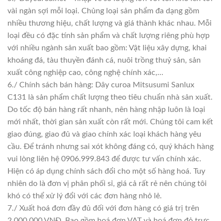
vài ngàn sợi mỗi loại. Chủng loại sản phẩm đa dạng gồm
nhiều thương hiệu, chất lượng và giá thành khác nhau. Mỗi
loại đều có đặc tính sản phẩm và chất lượng riêng phù hợp
với nhiều ngành sản xuất bao gồm: Vật liệu xây dựng, khai
khoáng đá, tàu thuyền đánh cá, nuôi trồng thuỷ sản, sản
xuất công nghiệp cao, công nghệ chính xác,…
6./ Chính sách bán hàng: Dây curoa Mitsusumi Sanlux
C131 là sản phẩm chất lượng theo tiêu chuẩn nhà sản xuất.
Do tốc độ bán hàng rất nhanh, nên hàng nhập luôn là loại
mới nhất, thời gian sản xuất còn rất mới. Chúng tôi cam kết
giao đúng, giao đủ và giao chính xác loại khách hàng yêu
cầu. Để tránh nhưng sai xót không đáng có, quý khách hàng
vui lòng liên hệ 0906.999.843 để được tư vấn chính xác.
Hiện có áp dụng chính sách đổi cho một số hàng hoá. Tuy
nhiên do là đơn vị phân phối sỉ, giá cả rất rẻ nên chúng tôi
khó có thể xử lý đổi với các đơn hàng nhỏ lẻ.
7./ Xuất hoá đơn đầy đủ đối với đơn hàng có giá trị trên
2.000.000 VNĐ. Bao gồm hoá đơn VAT và hoá đơn đỏ trực