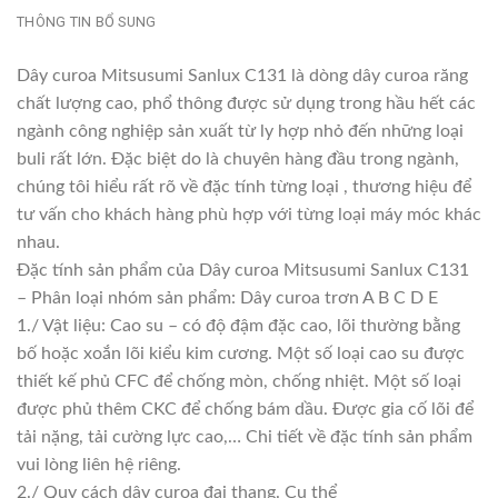
THÔNG TIN BỔ SUNG
Dây curoa Mitsusumi Sanlux C131 là dòng dây curoa răng
chất lượng cao, phổ thông được sử dụng trong hầu hết các
ngành công nghiệp sản xuất từ ly hợp nhỏ đến những loại
buli rất lớn. Đặc biệt do là chuyên hàng đầu trong ngành,
chúng tôi hiểu rất rõ về đặc tính từng loại , thương hiệu để
tư vấn cho khách hàng phù hợp với từng loại máy móc khác
nhau.
Đặc tính sản phẩm của Dây curoa Mitsusumi Sanlux C131
– Phân loại nhóm sản phẩm: Dây curoa trơn A B C D E
1./ Vật liệu: Cao su – có độ đậm đặc cao, lõi thường bằng
bố hoặc xoắn lõi kiểu kim cương. Một số loại cao su được
thiết kế phủ CFC để chống mòn, chống nhiệt. Một số loại
được phủ thêm CKC để chống bám dầu. Được gia cố lõi để
tải nặng, tải cường lực cao,… Chi tiết về đặc tính sản phẩm
vui lòng liên hệ riêng.
2./ Quy cách dây curoa đai thang. Cụ thể