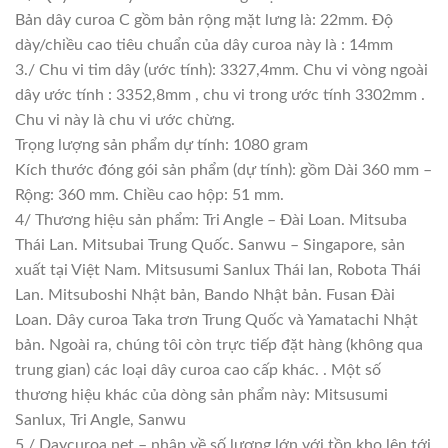
Bản dây curoa C gồm bản rộng mặt lưng là: 22mm. Độ
dày/chiều cao tiêu chuẩn của dây curoa này là : 14mm
3./ Chu vi tim dây (ước tính): 3327,4mm. Chu vi vòng ngoài
dây ước tính : 3352,8mm , chu vi trong ước tính 3302mm .
Chu vi này là chu vi ước chừng.
Trọng lượng sản phẩm dự tính: 1080 gram
Kích thước đóng gói sản phẩm (dự tính): gồm Dài 360 mm –
Rộng: 360 mm. Chiều cao hộp: 51 mm.
4/ Thương hiệu sản phẩm: Tri Angle – Đài Loan. Mitsuba
Thái Lan. Mitsubai Trung Quốc. Sanwu – Singapore, sản
xuất tại Việt Nam. Mitsusumi Sanlux Thái lan, Robota Thái
Lan. Mitsuboshi Nhật bản, Bando Nhật bản. Fusan Đài
Loan. Dây curoa Taka trơn Trung Quốc và Yamatachi Nhật
bản. Ngoài ra, chúng tôi còn trực tiếp đặt hàng (không qua
trung gian) các loại dây curoa cao cấp khác. . Một số
thương hiệu khác của dòng sản phẩm này: Mitsusumi
Sanlux, Tri Angle, Sanwu
5./ Daycuroa.net – nhập về số lượng lớn với tồn kho lên tới