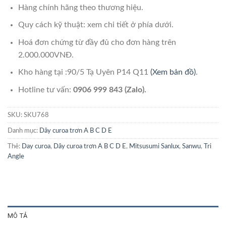
Hàng chính hãng theo thương hiệu.
Quy cách kỹ thuật: xem chi tiết ở phía dưới.
Hoá đơn chứng từ đầy đủ cho đơn hàng trên
2.000.000VNĐ.
Kho hàng tại :90/5 Tạ Uyên P14 Q11
(Xem bản đồ)
.
Hotline tư vấn:
0906 999 843 (Zalo).
SKU:
SKU768
Danh mục:
Dây curoa trơn A B C D E
Thẻ:
Day curoa
,
Dây curoa trơn A B C D E
,
Mitsusumi Sanlux
,
Sanwu
,
Tri
Angle
MÔ TẢ