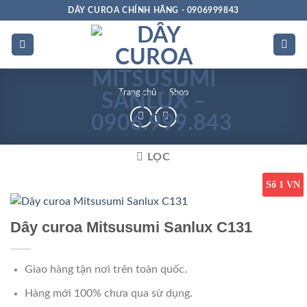
Bỏ
DÂY CUROA CHÍNH HÃNG - 0906999843
qua
nội
dung
Trang chủ
»
Shop
LỌC
Số 1 VN
Dây curoa Mitsusumi Sanlux C131
Giao hàng tận nơi trên toàn quốc.
Hàng mới 100% chưa qua sử dụng.