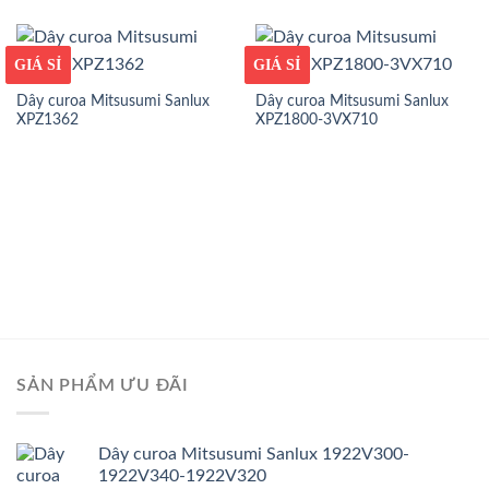
GIÁ TỐT
GIÁ SỈ
GIÁ TỐT
GIÁ SỈ
Dây curoa Mitsusumi Sanlux
Dây curoa Mitsusumi Sanlux
XPZ1362
XPZ1800-3VX710
SẢN PHẨM ƯU ĐÃI
Dây curoa Mitsusumi Sanlux 1922V300-
1922V340-1922V320