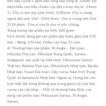
Bản dây curoa C gồm bản rộng mặt lưng là: 22mm. Độ
dày/chiều cao tiêu chuẩn của dây curoa này là : 14mm
3./ Chu vi tim dây (ước tính): 2540mm. Chu vi vòng
ngoài dây ước tính : 2565,4mm , chu vi trong ước tính
2514,6mm . Chu vi này là chu vi ước chừng.
Trọng lượng sản phẩm dự tính: 830 gram
Kích thước đóng gói sản phẩm (dự tính): gồm Dài 270
mm – Rộng: 270 mm. Chiều cao hộp: 51 mm.
4/ Thương hiệu sản phẩm: Tri Angle – Đài Loan.
Mitsuba Thái Lan. Mitsubai Trung Quốc. Sanwu –
Singapore, sản xuất tại Việt Nam. Mitsusumi Sanlux
Thái lan, Robota Thái Lan. Mitsuboshi Nhật bản, Bando
Nhật bản. Fusan Đài Loan. Dây curoa Taka trơn Trung
Quốc và Yamatachi Nhật bản. Ngoài ra, chúng tôi còn
trực tiếp đặt hàng (không qua trung gian) các loại dây
curoa cao cấp khác. . Một số thương hiệu khác của
dòng sản phẩm này: Mitsusumi Sanlux, Tri Angle,
Sanwu