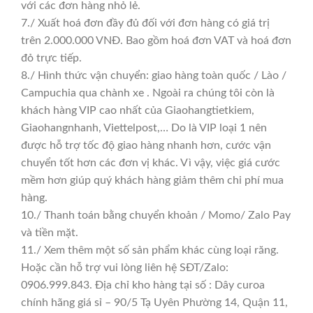
với các đơn hàng nhỏ lẻ.
7./ Xuất hoá đơn đầy đủ đối với đơn hàng có giá trị
trên 2.000.000 VNĐ. Bao gồm hoá đơn VAT và hoá đơn
đỏ trực tiếp.
8./ Hình thức vận chuyển: giao hàng toàn quốc / Lào /
Campuchia qua chành xe . Ngoài ra chúng tôi còn là
khách hàng VIP cao nhất của Giaohangtietkiem,
Giaohangnhanh, Viettelpost,… Do là VIP loại 1 nên
được hỗ trợ tốc độ giao hàng nhanh hơn, cước vận
chuyển tốt hơn các đơn vị khác. Vì vậy, việc giá cước
mềm hơn giúp quý khách hàng giảm thêm chi phí mua
hàng.
10./ Thanh toán bằng chuyển khoản / Momo/ Zalo Pay
và tiền mặt.
11./ Xem thêm một số sản phẩm khác cùng loại răng.
Hoặc cần hỗ trợ vui lòng liên hệ SĐT/Zalo:
0906.999.843. Địa chỉ kho hàng tại số : Dây curoa
chính hãng giá sỉ – 90/5 Tạ Uyên Phường 14, Quận 11,