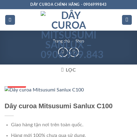
Bỏ
DÂY CUROA CHÍNH HÃNG - 0906999843
qua
nội
dung
Trang chủ
»
Shop
LỌC
Số 1 VN
Dây curoa Mitsusumi Sanlux C100
Giao hàng tận nơi trên toàn quốc.
Hàng mới 100% chưa qua sử dụng.