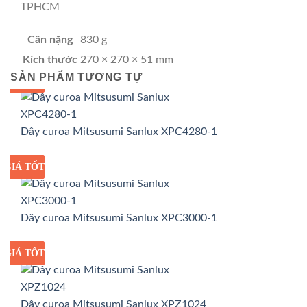
TPHCM
Cân nặng
830 g
Kích thước
270 × 270 × 51 mm
SẢN PHẨM TƯƠNG TỰ
GIÁ TỐT
GIÁ SỈ
Dây curoa Mitsusumi Sanlux XPC4280-1
GIÁ TỐT
GIÁ SỈ
Dây curoa Mitsusumi Sanlux XPC3000-1
GIÁ TỐT
GIÁ SỈ
Dây curoa Mitsusumi Sanlux XPZ1024