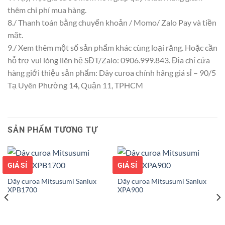
thêm chi phí mua hàng.
8./ Thanh toán bằng chuyển khoản / Momo/ Zalo Pay và tiền
mặt.
9./ Xem thêm một số sản phẩm khác cùng loại răng. Hoặc cần
hỗ trợ vui lòng liên hệ SĐT/Zalo: 0906.999.843. Địa chỉ cửa
hàng giới thiệu sản phẩm: Dây curoa chính hãng giá sỉ – 90/5
Tạ Uyên Phường 14, Quận 11, TPHCM
SẢN PHẨM TƯƠNG TỰ
GIÁ TỐT
GIÁ SỈ
GIÁ TỐT
GIÁ SỈ
Dây curoa Mitsusumi Sanlux
Dây curoa Mitsusumi Sanlux
XPB1700
XPA900