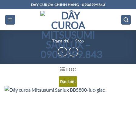
Bỏ
DÂY CUROA CHÍNH HÃNG - 0906999843
qua
nội
dung
Trang chủ
»
Shop
LỌC
Đặc biệt