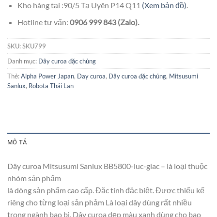
Kho hàng tại :90/5 Tạ Uyên P14 Q11
(Xem bản đồ)
.
Hotline tư vấn:
0906 999 843 (Zalo).
SKU:
SKU799
Danh mục:
Dây curoa đặc chủng
Thẻ:
Alpha Power Japan
,
Day curoa
,
Dây curoa đặc chủng
,
Mitsusumi
Sanlux
,
Robota Thái Lan
MÔ TẢ
Dây curoa Mitsusumi Sanlux BB5800-luc-giac – là loại thuộc
nhóm sản phẩm
là dòng sản phẩm cao cấp. Đặc tính đặc biệt. Được thiếu kế
riêng cho từng loại sản phảm Là loại dây dùng rất nhiều
trong ngành bao bì. Dây curoa dẹp màu xanh dùng cho bao