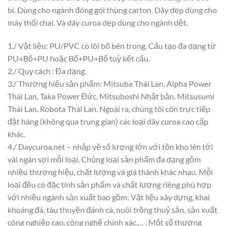
bì. Dùng cho ngành đóng gói thùng carton. Dây dẹp dùng cho
máy thổi chai. Và dây curoa dẹp dùng cho ngành dệt.
1./ Vật liệu: PU/PVC có lõi bố bên trong. Cấu tạo đa dạng từ
PU+Bố+PU hoặc Bố+PU+Bố tuỳ kết cấu.
2./ Quy cách : Đa dạng.
3./ Thương hiệu sản phẩm: Mitsuba Thái Lan. Alpha Power
Thái Lan, Taka Power Đức. Mitsuboshi Nhật bản. Mitsusumi
Thái Lan. Robota Thái Lan. Ngoài ra, chúng tôi còn trực tiếp
đặt hàng (không qua trung gian) các loại dây curoa cao cấp
khác.
4./ Daycuroa.net – nhập về số lượng lớn với tồn kho lên tới
vài ngàn sợi mỗi loại. Chủng loại sản phẩm đa dạng gồm
nhiều thương hiệu, chất lượng và giá thành khác nhau. Mỗi
loại đều có đặc tính sản phẩm và chất lượng riêng phù hợp
với nhiều ngành sản xuất bao gồm: Vật liệu xây dựng, khai
khoáng đá, tàu thuyền đánh cá, nuôi trồng thuỷ sản, sản xuất
công nghiệp cao, công nghệ chính xác,… . Một số thương