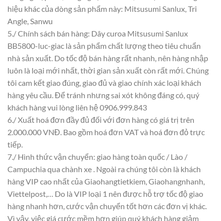
hiệu khác của dòng sản phẩm này: Mitsusumi Sanlux, Tri
Angle, Sanwu
5./ Chính sách bán hàng: Dây curoa Mitsusumi Sanlux
BB5800-luc-giac là sản phẩm chất lượng theo tiêu chuẩn
nhà sản xuất. Do tốc độ bán hàng rất nhanh, nên hàng nhập
luôn là loại mới nhất, thời gian sản xuất còn rất mới. Chúng
tôi cam kết giao đúng, giao đủ và giao chính xác loại khách
hàng yêu cầu. Để tránh nhưng sai xót không đáng có, quý
khách hàng vui lòng liên hệ 0906.999.843
6./ Xuất hoá đơn đầy đủ đối với đơn hàng có giá trị trên
2.000.000 VNĐ. Bao gồm hoá đơn VAT và hoá đơn đỏ trực
tiếp.
7./ Hình thức vận chuyển: giao hàng toàn quốc / Lào /
Campuchia qua chành xe . Ngoài ra chúng tôi còn là khách
hàng VIP cao nhất của Giaohangtietkiem, Giaohangnhanh,
Viettelpost,… Do là VIP loại 1 nên được hỗ trợ tốc độ giao
hàng nhanh hơn, cước vận chuyển tốt hơn các đơn vị khác.
Vì vậy, việc giá cước mềm hơn giúp quý khách hàng giảm