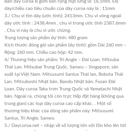
Bản dây curoa B gồm bản rộng mặt lưng là: 16,5mm. Độ
dày/chiều cao tiêu chuẩn của dây curoa này là : 11mm
3./ Chu vi tim dây (ước tính): 2413mm. Chu vi vòng ngoài
dây ước tính : 2438,4mm , chu vi trong ước tính 2387,6mm
. Chu vi này là chu vi ước chừng.
Trọng lượng sản phẩm dự tính: 480 gram
Kích thước đóng gói sản phẩm (dự tính): gồm Dài 260 mm –
Rộng: 260 mm. Chiều cao hộp: 42 mm.
4/ Thương hiệu sản phẩm: Tri Angle – Đài Loan. Mitsuba
Thái Lan. Mitsubai Trung Quốc. Sanwu – Singapore, sản
xuất tại Việt Nam. Mitsusumi Sanlux Thái lan, Robota Thái
Lan. Mitsuboshi Nhật bản, Bando Nhật bản. Fusan Đài
Loan. Dây curoa Taka trơn Trung Quốc và Yamatachi Nhật
bản. Ngoài ra, chúng tôi còn trực tiếp đặt hàng (không qua
trung gian) các loại dây curoa cao cấp khác. . Một số
thương hiệu khác của dòng sản phẩm này: Mitsusumi
Sanlux, Tri Angle, Sanwu
5./ Daycuroa.net – nhập về số lượng lớn với tồn kho lên tới