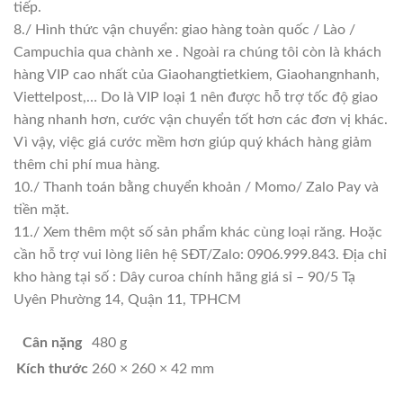
tiếp.
8./ Hình thức vận chuyển: giao hàng toàn quốc / Lào /
Campuchia qua chành xe . Ngoài ra chúng tôi còn là khách
hàng VIP cao nhất của Giaohangtietkiem, Giaohangnhanh,
Viettelpost,… Do là VIP loại 1 nên được hỗ trợ tốc độ giao
hàng nhanh hơn, cước vận chuyển tốt hơn các đơn vị khác.
Vì vậy, việc giá cước mềm hơn giúp quý khách hàng giảm
thêm chi phí mua hàng.
10./ Thanh toán bằng chuyển khoản / Momo/ Zalo Pay và
tiền mặt.
11./ Xem thêm một số sản phẩm khác cùng loại răng. Hoặc
cần hỗ trợ vui lòng liên hệ SĐT/Zalo: 0906.999.843. Địa chỉ
kho hàng tại số : Dây curoa chính hãng giá sỉ – 90/5 Tạ
Uyên Phường 14, Quận 11, TPHCM
Cân nặng
480 g
Kích thước
260 × 260 × 42 mm