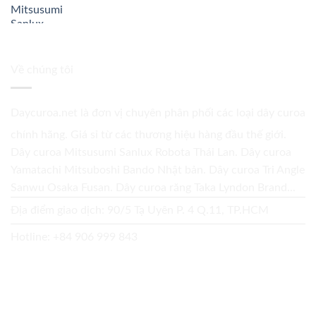
Về chúng tôi
Daycuroa.net
là đơn vị chuyên phân phối các loại dây curoa
chính hãng. Giá sỉ từ các thương hiệu hàng đầu thế giới.
Dây curoa Mitsusumi Sanlux Robota Thái Lan. Dây curoa
Yamatachi Mitsuboshi Bando Nhật bản. Dây curoa Tri Angle
Sanwu Osaka Fusan. Dây curoa răng Taka Lyndon Brand...
Địa điểm giao dịch: 90/5 Tạ Uyên P. 4 Q.11, TP.HCM
Hotline:
+84 906 999 843