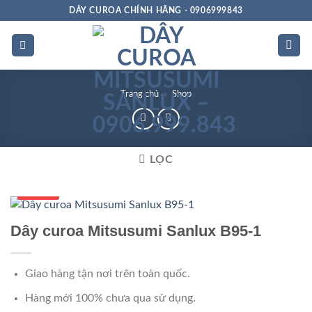
Bỏ
DÂY CUROA CHÍNH HÃNG - 0906999843
qua
nội
dung
Trang chủ
»
Shop
LỌC
Số 1 VN
Dây curoa Mitsusumi Sanlux B95-1
Giao hàng tận nơi trên toàn quốc.
Hàng mới 100% chưa qua sử dụng.