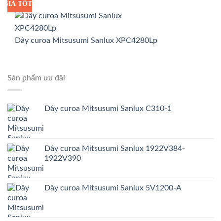
GIÁ TỐT
GIÁ SỈ
Dây curoa Mitsusumi Sanlux XPC4280Lp
Sản phẩm ưu đãi
Dây curoa Mitsusumi Sanlux C310-1
Dây curoa Mitsusumi Sanlux 1922V384-
1922V390
Dây curoa Mitsusumi Sanlux 5V1200-A