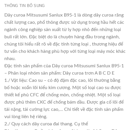
THÔNG TIN BỔ SUNG
Dây curoa Mitsusumi Sanlux B95-1 là dòng dây curoa răng
chất lượng cao, phổ thông được sử dụng trong hầu hết các
ngành công nghiệp sản xuất từ ly hợp nhỏ đến những loại
buli rất lớn. Đặc biệt do là chuyên hàng đầu trong ngành,
chúng tôi hiểu rất rõ về đặc tính từng loại , thương hiệu để
tư vấn cho khách hàng phù hợp với từng loại máy móc khác
nhau.
Đặc tính sản phẩm của Dây curoa Mitsusumi Sanlux B95-1
– Phân loại nhóm sản phẩm: Dây curoa trơn A B C D E
1./ Vật liệu: Cao su – có độ đậm đặc cao, lõi thường bằng
bố hoặc xoắn lõi kiểu kim cương. Một số loại cao su được
thiết kế phủ CFC để chống mòn, chống nhiệt. Một số loại
được phủ thêm CKC để chống bám dầu. Được gia cố lõi để
tải nặng, tải cường lực cao,… Chi tiết về đặc tính sản phẩm
vui lòng liên hệ riêng.
2./ Quy cách dây curoa đai thang. Cụ thể