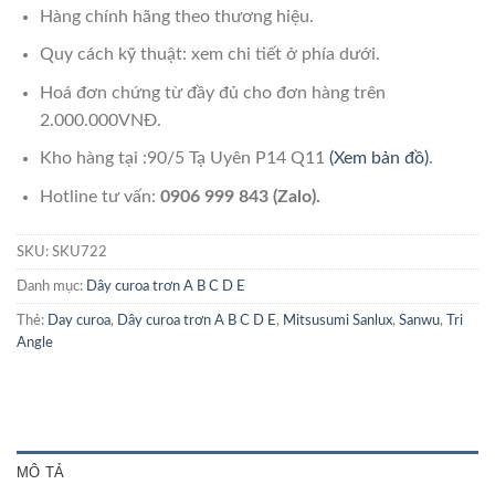
Hàng chính hãng theo thương hiệu.
Quy cách kỹ thuật: xem chi tiết ở phía dưới.
Hoá đơn chứng từ đầy đủ cho đơn hàng trên
2.000.000VNĐ.
Kho hàng tại :90/5 Tạ Uyên P14 Q11
(Xem bản đồ)
.
Hotline tư vấn:
0906 999 843 (Zalo).
SKU:
SKU722
Danh mục:
Dây curoa trơn A B C D E
Thẻ:
Day curoa
,
Dây curoa trơn A B C D E
,
Mitsusumi Sanlux
,
Sanwu
,
Tri
Angle
MÔ TẢ