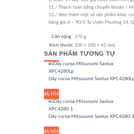
11./ Thanh toán bằng chuyển khoản / Mo
12./ Xem thêm một số sản phẩm khác cùng 
hãng giá sỉ – 90/5 Tạ Uyên Phường 14,
Cân nặng
370 g
Kích thước
200 × 200 × 42 mm
SẢN PHẨM TƯƠNG TỰ
GIÁ TỐT
GIÁ SỈ
Dây curoa Mitsusumi Sanlux XPC4280L
GIÁ TỐT
GIÁ SỈ
Dây curoa Mitsusumi Sanlux XPC4280-
GIÁ TỐT
GIÁ SỈ