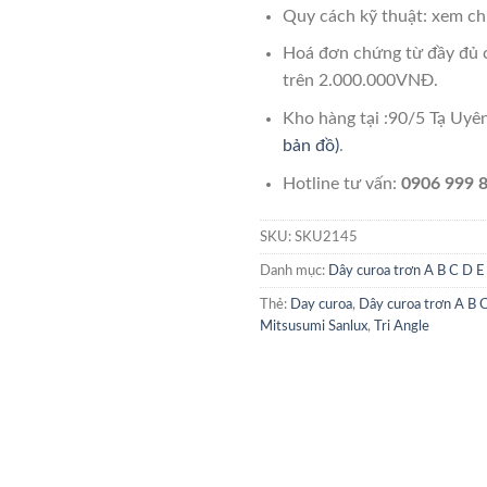
Quy cách kỹ thuật: xem chi
Hoá đơn chứng từ đầy đủ 
trên 2.000.000VNĐ.
Kho hàng tại :90/5 Tạ Uy
bản đồ)
.
Hotline tư vấn:
0906 999 8
SKU:
SKU2145
Danh mục:
Dây curoa trơn A B C D E
Thẻ:
Day curoa
,
Dây curoa trơn A B 
Mitsusumi Sanlux
,
Tri Angle