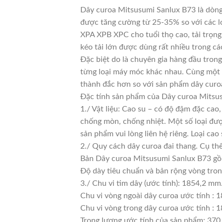
Dây curoa Mitsusumi Sanlux B73 là dòng 
được tăng cường từ 25-35% so với các lo
XPA XPB XPC cho tuổi thọ cao, tải trọng
kéo tải lớn được dùng rất nhiều trong cá
Đặc biệt do là chuyên gia hàng đầu trong
từng loại máy móc khác nhau. Cùng một l
thành đắc hơn so với sản phẩm dây curoa
Đặc tính sản phẩm của Dây curoa Mitsu
1./ Vật liệu: Cao su – có độ đậm đặc cao
chống mòn, chống nhiệt. Một số loại đượ
sản phẩm vui lòng liên hệ riêng. Loại c
2./ Quy cách dây curoa đai thang. Cụ th
Bản Dây curoa Mitsusumi Sanlux B73 gồ
Độ dày tiêu chuẩn và bản rộng vòng tro
3./ Chu vi tim dây (ước tính): 1854,2 mm
Chu vi vòng ngoài dây curoa ước tính : 
Chu vi vòng trong dây curoa ước tính : 1
Trọng lượng ước tính của sản phẩm: 370