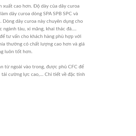
ản xuất cao hơn. Độ dày của dây curoa
ệt làm dây curoa dòng SPA SPB SPC và
ời. Dòng dây curoa này chuyên dụng cho
c ngành tàu, xi măng, khai thác đá….
u để tư vấn cho khách hàng phù hợp với
hía thường có chất lượng cao hơn và giá
g luôn tốt hơn.
dần từ ngoài vào trong, được phủ CFC để
ải cường lực cao,… Chi tiết về đặc tính