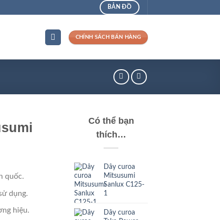
BẢN ĐỒ
CHÍNH SÁCH BÁN HÀNG
Có thể bạn
usumi
thích…
Dây curoa
Mitsusumi
n quốc.
Sanlux C125-
sử dụng.
1
ng hiệu.
Dây curoa