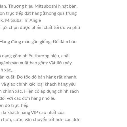
 lan. Thương hiệu Mitsuboshi Nhật bản,
n trực tiếp đặt hàng (không qua trung
x, Mitsuba, Tri Angle
ể lựa chọn được phẩm chất tối ưu và phù
ả. Hàng đóng mác gần giống. Để đảm bảo
đa dạng gồm nhiều thương hiệu, chất
ngành sản xuất bao gồm: Vật liệu xây
nh xác,…
ản xuất. Do tốc độ bán hàng rất nhanh,
ủ và giao chính xác loại khách hàng yêu
n chính xác. Hiện có áp dụng chính sách
 đổi với các đơn hàng nhỏ lẻ.
n đỏ trực tiếp.
n là khách hàng VIP cao nhất của
nh hơn, cước vận chuyển tốt hơn các đơn