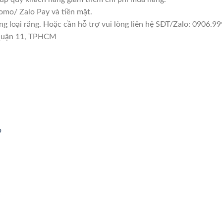
mo/ Zalo Pay và tiền mặt.
loại răng. Hoặc cần hỗ trợ vui lòng liên hệ SĐT/Zalo: 0906.999
 Quận 11, TPHCM
p
1