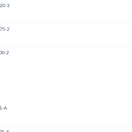
120-3
175-2
00-2
71-A
75-4