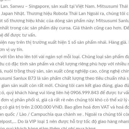
Lan. Sanwu – Singapore, sản xuất tại Việt Nam. Mitsusumi Thái
apan Nhật. Thương hiệu Robota Thái Lan Ngoài ra, chúng tôi cò
Một số thương hiệu khác của dòng sản phẩm này: Mitsusumi Sanlu
 nhất trong các sản phẩm dây curoa. Giá thành cũng cao hơn. Đ
 hệ để được tư vấn.
iện nay trên thị trường xuất hiện 1 số sản phẩm nhái. Hàng gi
ơn vị uy tín.
với tồn kho lên tới vài ngàn sợi mỗi loại. Chủng loại sản phẩm 
đều có đặc tính sản phẩm và chất lượng riêng phù hợp với nhiều 
á, nuôi trồng thuỷ sản, sản xuất công nghiệp cao, công nghệ chí
usumi Sanlux B73 là sản phẩm chất lượng theo tiêu chuẩn nhà s
i gian sản xuất còn rất mới. Chúng tôi cam kết giao đúng, giao đ
có, quý khách hàng vui lòng liên hệ 0906.999.843 để được tư vấ
đơn vị phân phối sỉ, giá cả rất rẻ nên chúng tôi khó có thể xử lý
g có giá trị trên 2.000.000 VNĐ. Bao gồm hoá đơn VAT và hoá đơ
àn quốc / Lào / Campuchia qua chành xe . Ngoài ra chúng tôi cò
lpost,… Do là VIP loại 1 nên được hỗ trợ tốc độ giao hàng nha
giúp quý khách hàng giảm thêm chi phí mua hàng.