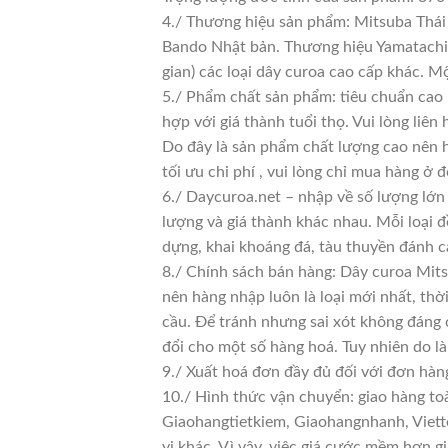
4./ Thương hiệu sản phẩm: Mitsuba Thái 
Bando Nhật bản. Thương hiệu Yamatachi J
gian) các loại dây curoa cao cấp khác. 
5./ Phẩm chất sản phẩm: tiêu chuẩn cao
hợp với giá thành tuổi thọ. Vui lòng liên
Do đây là sản phẩm chất lượng cao nên h
tối ưu chi phí , vui lòng chỉ mua hàng ở đ
6./ Daycuroa.net – nhập về số lượng lớn 
lượng và giá thành khác nhau. Mỗi loại 
dựng, khai khoáng đá, tàu thuyền đánh c
8./ Chính sách bán hàng: Dây curoa Mits
nên hàng nhập luôn là loại mới nhất, thờ
cầu. Để tránh nhưng sai xót không đáng 
đổi cho một số hàng hoá. Tuy nhiên do là 
9./ Xuất hoá đơn đầy đủ đối với đơn hàn
10./ Hình thức vận chuyển: giao hàng to
Giaohangtietkiem, Giaohangnhanh, Viette
vị khác. Vì vậy, việc giá cước mềm hơn 