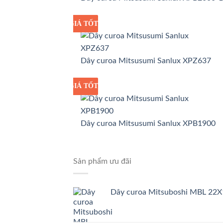
GIÁ TỐT
GIÁ SỈ
Dây curoa Mitsusumi Sanlux XPZ637
GIÁ TỐT
GIÁ SỈ
Dây curoa Mitsusumi Sanlux XPB1900
Sản phẩm ưu đãi
Dây curoa Mitsuboshi MBL 22X