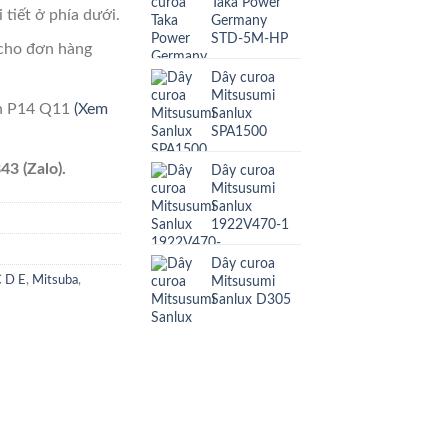
Taka Power
 tiết ở phía dưới.
Germany
STD-5M-HP
cho đơn hàng
Dây curoa
Mitsusumi
ên P14 Q11
(Xem
Sanlux
SPA1500
43 (Zalo).
Dây curoa
Mitsusumi
Sanlux
1922V470-1
Dây curoa
Mitsusumi
C D E
,
Mitsuba
,
Sanlux D305