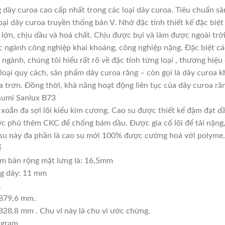
dây curoa cao cấp nhất trong các loại dây curoa. Tiêu chuẩn s
ại dây curoa truyền thống bản V. Nhờ đặc tính thiết kế đặc bi
 lớn, chịu dầu và hoá chất. Chịu được bụi và làm được ngoài tr
c ngành công nghiệp khai khoáng, công nghiệp nặng. Đặc biệt cá
 ngành, chúng tôi hiểu rất rõ về đặc tính từng loại , thương hiệ
oại quy cách, sản phẩm dây curoa răng – còn gọi là dây curoa k
 trơn. Đồng thời, khả năng hoạt động liên tục của dây curoa răn
sumi Sanlux B73
, xoắn đa sợi lõi kiểu kim cương. Cao su được thiết kế đậm đạt 
c phủ thêm CKC để chống bám dầu. Được gia cố lõi để tải nặng, t
ao su này đa phần là cao su mới 100% được cường hoá với polyme.
ể
m bản rộng mặt lưng là: 16,5mm
ng dây: 11 mm
.
1879,6 mm.
828,8 mm . Chu vi này là chu vi ước chừng.
 gram