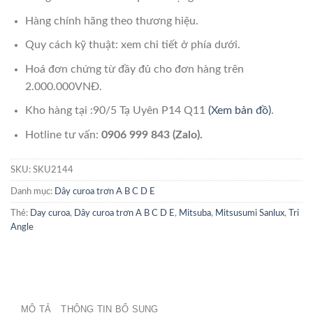
Hàng chính hãng theo thương hiệu.
Quy cách kỹ thuật: xem chi tiết ở phía dưới.
Hoá đơn chứng từ đầy đủ cho đơn hàng trên
2.000.000VNĐ.
Kho hàng tại :90/5 Tạ Uyên P14 Q11
(Xem bản đồ)
.
Hotline tư vấn:
0906 999 843 (Zalo).
SKU:
SKU2144
Danh mục:
Dây curoa trơn A B C D E
Thẻ:
Day curoa
,
Dây curoa trơn A B C D E
,
Mitsuba
,
Mitsusumi Sanlux
,
Tri
Angle
MÔ TẢ
THÔNG TIN BỔ SUNG