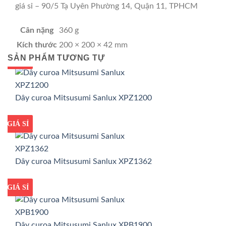
giá sỉ – 90/5 Tạ Uyên Phường 14, Quận 11, TPHCM
Cân nặng
360 g
Kích thước
200 × 200 × 42 mm
SẢN PHẨM TƯƠNG TỰ
GIÁ TỐT
GIÁ SỈ
Dây curoa Mitsusumi Sanlux XPZ1200
GIÁ TỐT
GIÁ SỈ
Dây curoa Mitsusumi Sanlux XPZ1362
GIÁ TỐT
GIÁ SỈ
Dây curoa Mitsusumi Sanlux XPB1900