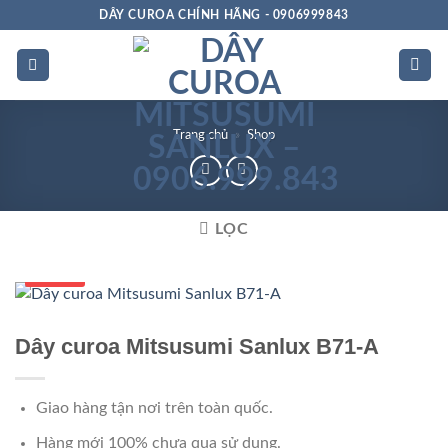
Bỏ
DÂY CUROA CHÍNH HÃNG - 0906999843
qua
nội
dung
Trang chủ
»
Shop
LỌC
Số 1 VN
Dây curoa Mitsusumi Sanlux B71-A
Giao hàng tận nơi trên toàn quốc.
Hàng mới 100% chưa qua sử dụng.