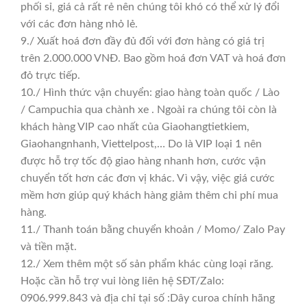
phối sỉ, giá cả rất rẻ nên chúng tôi khó có thể xử lý đổi
với các đơn hàng nhỏ lẻ.
9./ Xuất hoá đơn đầy đủ đối với đơn hàng có giá trị
trên 2.000.000 VNĐ. Bao gồm hoá đơn VAT và hoá đơn
đỏ trực tiếp.
10./ Hình thức vận chuyển: giao hàng toàn quốc / Lào
/ Campuchia qua chành xe . Ngoài ra chúng tôi còn là
khách hàng VIP cao nhất của Giaohangtietkiem,
Giaohangnhanh, Viettelpost,… Do là VIP loại 1 nên
được hỗ trợ tốc độ giao hàng nhanh hơn, cước vận
chuyển tốt hơn các đơn vị khác. Vì vậy, việc giá cước
mềm hơn giúp quý khách hàng giảm thêm chi phí mua
hàng.
11./ Thanh toán bằng chuyển khoản / Momo/ Zalo Pay
và tiền mặt.
12./ Xem thêm một số sản phẩm khác cùng loại răng.
Hoặc cần hỗ trợ vui lòng liên hệ SĐT/Zalo:
0906.999.843 và địa chỉ tại số :Dây curoa chính hãng