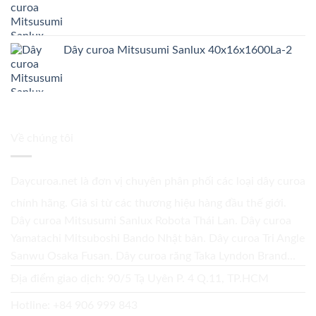
Dây curoa Mitsusumi Sanlux 40x16x1600La-2
Về chúng tôi
Daycuroa.net
là đơn vị chuyên phân phối các loại dây curoa
chính hãng. Giá sỉ từ các thương hiệu hàng đầu thế giới.
Dây curoa Mitsusumi Sanlux Robota Thái Lan. Dây curoa
Yamatachi Mitsuboshi Bando Nhật bản. Dây curoa Tri Angle
Sanwu Osaka Fusan. Dây curoa răng Taka Lyndon Brand...
Địa điểm giao dịch: 90/5 Tạ Uyên P. 4 Q.11, TP.HCM
Hotline:
+84 906 999 843