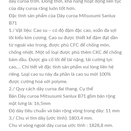
dây curoa trơn. Đồng thời, khả năng hoạt động liên tục
của dây curoa răng luôn tốt hơn.
Đặc tính sản phẩm của Dây curoa Mitsusumi Sanlux
B71
1./ Vật liệu: Cao su – có độ đậm đặc cao, xoắn đa sợi
lõi kiểu kim cương. Cao su được thiết kế đậm đạt dần
từ ngoài vào trong, được phủ CFC để chống mòn,
chống nhiệt. Một số loại được phủ thêm CKC để chống
bám dầu. Được gia cố lõi để tải nặng, tải cường lực
cao,… Chi tiết về đặc tính sản phẩm vui lòng liên hệ
riêng. Loại cao su này đa phần là cao su mới 100%
được cường hoá với polyme.
2./ Quy cách dây curoa đai thang. Cụ thể
Bản Dây curoa Mitsusumi Sanlux B71 gồm bản rộng
mặt lưng là: 16,5mm
Độ dày tiêu chuẩn và bản rộng vòng trong dây: 11 mm
3./ Chu vi tim dây (ước tính): 1803,4 mm.
Chu vi vòng ngoài dây curoa ước tính : 1828,8 mm.