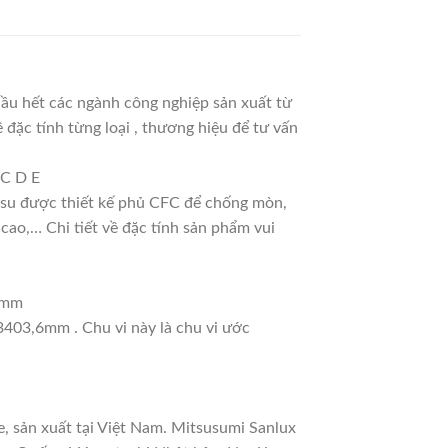
ầu hết các ngành công nghiệp sản xuất từ
 đặc tính từng loại , thương hiệu để tư vấn
 C D E
ao su được thiết kế phủ CFC để chống mòn,
cao,… Chi tiết về đặc tính sản phẩm vui
11mm
 3403,6mm . Chu vi này là chu vi ước
, sản xuất tại Việt Nam. Mitsusumi Sanlux