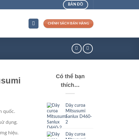
BẢN ĐỒ
CHÍNH SÁCH BÁN HÀNG
Có thể bạn
usumi
thích…
Dây curoa
Mitsusumi
n quốc.
Sanlux D460-
sử dụng.
2
ng hiệu.
Dây curoa