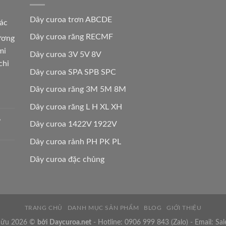
Dây curoa trơn ABCDE
các
Dây curoa răng RECMF
hương
mi
Dây curoa 3V 5V 8V
chi
Dây curoa SPA SPB SPC
Dây curoa răng 3M 5M 8M
Dây curoa răng L H XL XH
,
Dây curoa 1422V 1922V
Dây curoa rảnh PH PK PL
Dây curoa đặc chủng
TRANG CHỦ
DANH MỤC SẢN PHẨM
BLOG
GIỚI THIỆU
 hữu 2026 ©
bởi
Daycuroa.net
- Hotline:
0906 999 843
(Zalo) - Email:
Sal