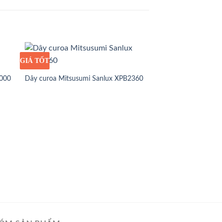
GIÁ TỐT
GIÁ SỈ
3000
Dây curoa Mitsusumi Sanlux XPB2360
GIÁ TỐT
GIÁ SỈ
Dây curoa Mitsusum