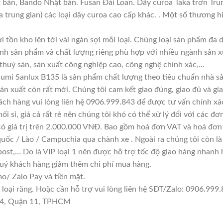
t bản, Bando Nhật bản. Fusan Đài Loan. Dây curoa Taka trơn Tru
a trung gian) các loại dây curoa cao cấp khác. . Một số thương 
i tồn kho lên tới vài ngàn sợi mỗi loại. Chủng loại sản phẩm đa
ính sản phẩm và chất lượng riêng phù hợp với nhiều ngành sản x
 thuỷ sản, sản xuất công nghiệp cao, công nghệ chính xác,…
umi Sanlux B135 là sản phẩm chất lượng theo tiêu chuẩn nhà sả
sản xuất còn rất mới. Chúng tôi cam kết giao đúng, giao đủ và gi
ách hàng vui lòng liên hệ 0906.999.843 để được tư vấn chính xá
i sỉ, giá cả rất rẻ nên chúng tôi khó có thể xử lý đổi với các đơ
có giá trị trên 2.000.000 VNĐ. Bao gồm hoá đơn VAT và hoá đơn 
quốc / Lào / Campuchia qua chành xe . Ngoài ra chúng tôi còn l
ost,… Do là VIP loại 1 nên được hỗ trợ tốc độ giao hàng nhanh
quý khách hàng giảm thêm chi phí mua hàng.
/ Zalo Pay và tiền mặt.
ại răng. Hoặc cần hỗ trợ vui lòng liên hệ SĐT/Zalo: 0906.999.8
 14, Quận 11, TPHCM