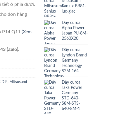
Mitsusumi
 tiết ở phía dưới.
Sanlux BB81-
luc-giac
cho đơn hàng
Dây curoa
Alpha Power
ên P14 Q11
(Xem
Japan PU-8M-
2560X20
43 (Zalo).
Dây curoa
Lyndon Brand
Germany
Technology
S2M-164
Dây curoa
C D E
,
Mitsusumi
Taka Power
Germany
STD-640-
S8M-STS-
640-8M-1