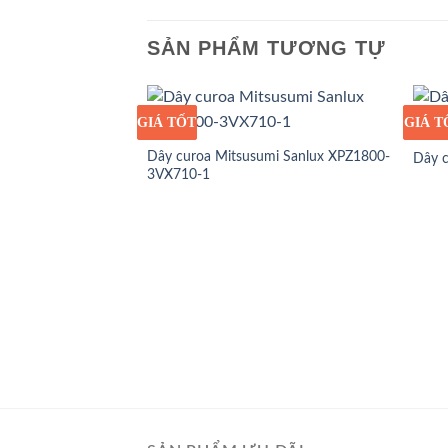
SẢN PHẨM TƯƠNG TỰ
GIÁ TỐT
GIÁ SỈ
GIÁ T
GIÁ S
Dây curoa Mitsusumi Sanlux XPZ1800-
Dây 
3VX710-1