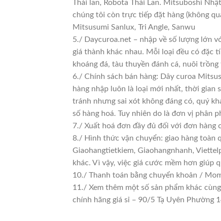
Thái lan, Robota Thái Lan. Mitsuboshi Nhậ
chúng tôi còn trực tiếp đặt hàng (không qu
Mitsusumi Sanlux, Tri Angle, Sanwu
5./ Daycuroa.net – nhập về số lượng lớn vớ
giá thành khác nhau. Mỗi loại đều có đặc t
khoáng đá, tàu thuyền đánh cá, nuôi trồng
6./ Chính sách bán hàng: Dây curoa Mitsus
hàng nhập luôn là loại mới nhất, thời gian 
tránh nhưng sai xót không đáng có, quý kh
số hàng hoá. Tuy nhiên do là đơn vị phân phố
7./ Xuất hoá đơn đầy đủ đối với đơn hàng 
8./ Hình thức vận chuyển: giao hàng toàn 
Giaohangtietkiem, Giaohangnhanh, Viettelp
khác. Vì vậy, việc giá cước mềm hơn giúp 
10./ Thanh toán bằng chuyển khoản / Momo
11./ Xem thêm một số sản phẩm khác cùng lo
chính hãng giá sỉ – 90/5 Tạ Uyên Phường