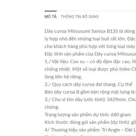
MÔ TẢ
THÔNG TIN BỔ SUNG
Dây curoa Mitsusumi Sanlux B135 là dòng 
ly hợp nhỏ đến những loại buli rất lớn. Đặc
cho khách hàng phù hợp với từng loại máy
Đặc tính sản phẩm của Dây curoa Mitsusum
1./ Vật liệu: Cao su – có độ đậm đặc cao, 
chống nhiệt. Một số loại được phủ thêm CKC
lòng liên hệ riêng.
2./ Quy cách dây curoa đai thang. Cụ thể
Bản dây curoa B gồm bản rộng mặt lưng là
3./ Chu vi tim dây (ước tính): 3429mm. Chu
chừng.
Trọng lượng sản phẩm dự tính: 680 gram
Kích thước đóng gói sản phẩm (dự tính): 
4/ Thương hiệu sản phẩm: Tri Angle – Đài 