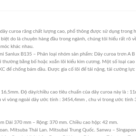
dây curoa răng chất lượng cao, phổ thông được sử dụng trong h
 biệt do là chuyên hàng đầu trong ngành, chúng tôi hiểu rất rõ về
 móc khác nhau.
i Sanlux B135 – Phân loại nhóm sản phẩm: Dây curoa trơn A B
lõi thường bằng bố hoặc xoắn lõi kiểu kim cương. Một số loại c
 để chống bám dầu. Được gia cố lõi để tải nặng, tải cường lực 
: 16,5mm. Độ dày/chiều cao tiêu chuẩn của dây curoa này là : 
 vi vòng ngoài dây ước tính : 3454,4mm , chu vi trong ước tính
gồm Dài 370 mm – Rộng: 370 mm. Chiều cao hộp: 42 mm.
Loan. Mitsuba Thái Lan. Mitsubai Trung Quốc. Sanwu – Singapore