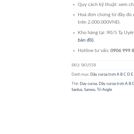
Quy cách kỹ thuật: xem chi
Hoá đơn chứng từ đầy đủ 
trên 2.000.000VNĐ.
Kho hàng tại :90/5 Tạ Uy
bản đồ)
.
Hotline tư vấn:
0906 999 8
SKU:
SKU558
Danh mục:
Dây curoa trơn A B C D E
Thẻ:
Day curoa
,
Dây curoa trơn A B 
Sanlux
,
Sanwu
,
Tri Angle