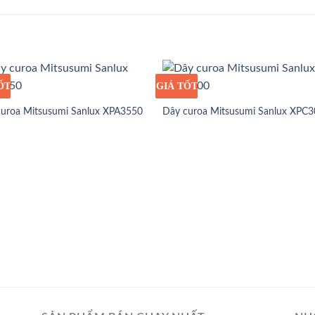
ỐT
Ỉ
GIÁ TỐT
GIÁ SỈ
curoa Mitsusumi Sanlux XPA3550
Dây curoa Mitsusumi Sanlux XPC