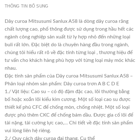
THÔNG TIN BỔ SUNG
Dây curoa Mitsusumi Sanlux A58 là dòng dây curoa răng
chất lượng cao, phổ thông được sử dụng trong hầu hết các
ngành công nghiệp sản xuất từ ly hợp nhỏ đến những loại
buli rất lớn. Đặc biệt do là chuyên hàng đầu trong ngành,
chúng tôi hiểu rất rõ về đặc tính từng loại , thương hiệu để
tư vấn cho khách hàng phù hợp với từng loại máy móc khác
nhau.
Đặc tính sản phẩm của Dây curoa Mitsusumi Sanlux A58 –
Phân loại nhóm sản phẩm: Dây curoa trơn A B C D E
1./ Vật liệu: Cao su – có độ đậm đặc cao, lõi thường bằng
bố hoặc xoắn lõi kiểu kim cương. Một số loại cao su được
thiết kế phủ CFC để chống mòn, chống nhiệt. Một số loại
được phủ thêm CKC để chống bám dầu. Được gia cố lõi để
tải nặng, tải cường lực cao,… Chi tiết về đặc tính sản phẩm
vui lòng liên hệ riêng.
2./ Quy cách dây curoa đai thang. Cụ thể