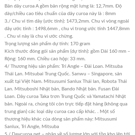
Bản dây curoa A gồm bản rộng mặt lưng là: 12,7mm. Độ
dày/chiều cao tiêu chuẩn của dây curoa này là : 8mm
3./ Chu vi tim dây (ước tính): 1473,2mm. Chu vi vòng ngoài
dây ước tính : 1498,6mm , chu vi trong ước tính 1447,8mm
. Chu vi này là chu vi ước chừng.
Trọng lượng sản phẩm dự tính: 170 gram
Kích thước đóng gói sản phẩm (dự tính): gồm Dài 160 mm –
Rộng: 160 mm. Chiều cao hộp: 33 mm.
4/ Thương hiệu sản phẩm: Tri Angle – Đài Loan. Mitsuba
Thái Lan. Mitsubai Trung Quốc. Sanwu – Singapore, sản
xuất tại Việt Nam. Mitsusumi Sanlux Thái lan, Robota Thái
Lan. Mitsuboshi Nhật bản, Bando Nhật bản. Fusan Đài
Loan. Dây curoa Taka trơn Trung Quốc và Yamatachi Nhật
bản. Ngoài ra, chúng tôi còn trực tiếp đặt hàng (không qua
trung gian) các loại dây curoa cao cấp khác. . Một số
thương hiệu khác của dòng sản phẩm này: Mitsusumi
Sanlux, Tri Angle, Mitsuba
5./ Daycuroa.net – nhập về số lượng lớn với tồn kho lên tới