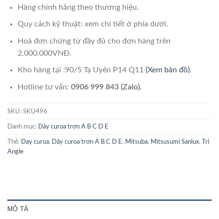
Hàng chính hãng theo thương hiệu.
Quy cách kỹ thuật: xem chi tiết ở phía dưới.
Hoá đơn chứng từ đầy đủ cho đơn hàng trên
2.000.000VNĐ.
Kho hàng tại :90/5 Tạ Uyên P14 Q11
(Xem bản đồ)
.
Hotline tư vấn:
0906 999 843 (Zalo).
SKU:
SKU496
Danh mục:
Dây curoa trơn A B C D E
Thẻ:
Day curoa
,
Dây curoa trơn A B C D E
,
Mitsuba
,
Mitsusumi Sanlux
,
Tri
Angle
MÔ TẢ