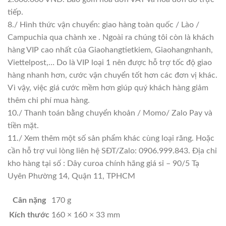
tiếp.
8./ Hình thức vận chuyển: giao hàng toàn quốc / Lào /
Campuchia qua chành xe . Ngoài ra chúng tôi còn là khách
hàng VIP cao nhất của Giaohangtietkiem, Giaohangnhanh,
Viettelpost,… Do là VIP loại 1 nên được hỗ trợ tốc độ giao
hàng nhanh hơn, cước vận chuyển tốt hơn các đơn vị khác.
Vì vậy, việc giá cước mềm hơn giúp quý khách hàng giảm
thêm chi phí mua hàng.
10./ Thanh toán bằng chuyển khoản / Momo/ Zalo Pay và
tiền mặt.
11./ Xem thêm một số sản phẩm khác cùng loại răng. Hoặc
cần hỗ trợ vui lòng liên hệ SĐT/Zalo: 0906.999.843. Địa chỉ
kho hàng tại số : Dây curoa chính hãng giá sỉ – 90/5 Tạ
Uyên Phường 14, Quận 11, TPHCM
Cân nặng
170 g
Kích thước
160 × 160 × 33 mm