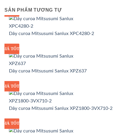
SẢN PHẨM TƯƠNG TỰ
GIÁ TỐT
GIÁ SỈ
Dây curoa Mitsusumi Sanlux XPC4280-2
GIÁ TỐT
GIÁ SỈ
Dây curoa Mitsusumi Sanlux XPZ637
GIÁ TỐT
GIÁ SỈ
Dây curoa Mitsusumi Sanlux XPZ1800-3VX710-2
GIÁ TỐT
GIÁ SỈ