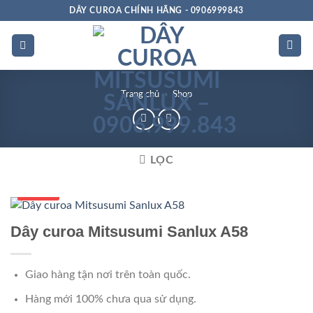
Bỏ
DÂY CUROA CHÍNH HÃNG - 0906999843
qua
nội
dung
Trang chủ
»
Shop
LỌC
Số 1 VN
Dây curoa Mitsusumi Sanlux A58
Giao hàng tận nơi trên toàn quốc.
Hàng mới 100% chưa qua sử dụng.