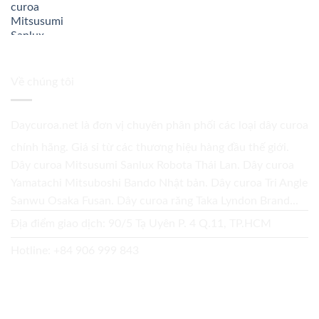
Về chúng tôi
Daycuroa.net
là đơn vị chuyên phân phối các loại dây curoa
chính hãng. Giá sỉ từ các thương hiệu hàng đầu thế giới.
Dây curoa Mitsusumi Sanlux Robota Thái Lan. Dây curoa
Yamatachi Mitsuboshi Bando Nhật bản. Dây curoa Tri Angle
Sanwu Osaka Fusan. Dây curoa răng Taka Lyndon Brand...
Địa điểm giao dịch: 90/5 Tạ Uyên P. 4 Q.11, TP.HCM
Hotline:
+84 906 999 843