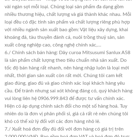
vài ngàn sợi mỗi loại. Chủng loại sản phẩm đa dạng gồm
nhiều thương hiệu, chất lượng và giá thành khác nhau. Mỗi
loại đều có đặc tính sản phẩm và chất lượng riêng phù hợp
với nhiều ngành sản xuất bao gồm: Vật liệu xây dựng, khai
khoáng đá, tàu thuyền đánh cá, nuôi trồng thuỷ sản, sản
xuất công nghiệp cao, công nghệ chính xác,…
6./ Chính sách bán hàng: Dây curoa Mitsusumi Sanlux A58
là sản phẩm chất lượng theo tiêu chuẩn nhà sản xuất. Do
tốc độ bán hàng rất nhanh, nên hàng nhập luôn là loại mới
nhất, thời gian sản xuất còn rất mới. Chúng tôi cam kết
giao đúng, giao đủ và giao chính xác loại khách hàng yêu
cầu. Để tránh nhưng sai xót không đáng có, quý khách hàng
vui lòng liên hệ 0906.999.843 để được tư vấn chính xác.
Hiện có áp dụng chính sách đổi cho một số hàng hoá. Tuy
nhiên do là đơn vị phân phối sỉ, giá cả rất rẻ nên chúng tôi
khó có thể xử lý đổi với các đơn hàng nhỏ lẻ.
7./ Xuất hoá đơn đầy đủ đối với đơn hàng có giá trị trên
2.000.000 VNĐ. Bao gồm hoá đơn VAT và hoá đơn đỏ trực