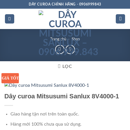
Bỏ
DÂY CUROA CHÍNH HÃNG - 0906999843
qua
nội
dung
Trang chủ
»
Shop
LỌC
GIÁ TỐT
Dây curoa Mitsusumi Sanlux 8V4000-1
Giao hàng tận nơi trên toàn quốc.
Hàng mới 100% chưa qua sử dụng.