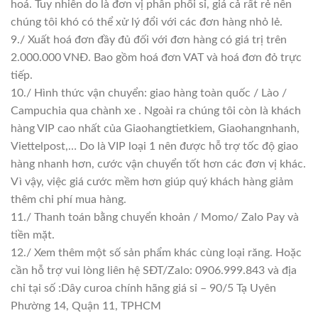
hoá. Tuy nhiên do là đơn vị phân phối sỉ, giá cả rất rẻ nên
chúng tôi khó có thể xử lý đổi với các đơn hàng nhỏ lẻ.
9./ Xuất hoá đơn đầy đủ đối với đơn hàng có giá trị trên
2.000.000 VNĐ. Bao gồm hoá đơn VAT và hoá đơn đỏ trực
tiếp.
10./ Hình thức vận chuyển: giao hàng toàn quốc / Lào /
Campuchia qua chành xe . Ngoài ra chúng tôi còn là khách
hàng VIP cao nhất của Giaohangtietkiem, Giaohangnhanh,
Viettelpost,… Do là VIP loại 1 nên được hỗ trợ tốc độ giao
hàng nhanh hơn, cước vận chuyển tốt hơn các đơn vị khác.
Vì vậy, việc giá cước mềm hơn giúp quý khách hàng giảm
thêm chi phí mua hàng.
11./ Thanh toán bằng chuyển khoản / Momo/ Zalo Pay và
tiền mặt.
12./ Xem thêm một số sản phẩm khác cùng loại răng. Hoặc
cần hỗ trợ vui lòng liên hệ SĐT/Zalo: 0906.999.843 và địa
chỉ tại số :Dây curoa chính hãng giá sỉ – 90/5 Tạ Uyên
Phường 14, Quận 11, TPHCM