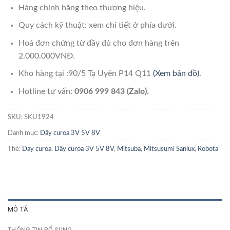
Hàng chính hãng theo thương hiệu.
Quy cách kỹ thuật: xem chi tiết ở phía dưới.
Hoá đơn chứng từ đầy đủ cho đơn hàng trên
2.000.000VNĐ.
Kho hàng tại :90/5 Tạ Uyên P14 Q11
(Xem bản đồ)
.
Hotline tư vấn:
0906 999 843 (Zalo).
SKU:
SKU1924
Danh mục:
Dây curoa 3V 5V 8V
Thẻ:
Day curoa
,
Dây curoa 3V 5V 8V
,
Mitsuba
,
Mitsusumi Sanlux
,
Robota
MÔ TẢ
THÔNG TIN BỔ SUNG