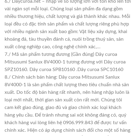
6./ Daycuroa.net – nhập về số lượng lớn với tồn kho lên tới
vài ngàn sợi mỗi loại. Chủng loại sản phẩm đa dạng gồm
nhiều thương hiệu, chất lượng và giá thành khác nhau. Mỗi
loại đều có đặc tính sản phẩm và chất lượng riêng phù hợp
với nhiều ngành sản xuất bao gồm: Vật liệu xây dựng, khai
khoáng đá, tàu thuyền đánh cá, nuôi trồng thuỷ sản, sản
xuất công nghiệp cao, công nghệ chính xác,…
7./ Mã sản phẩm tương đương (Gần đúng) Dây curoa
Mitsusumi Sanlux 8V4000-1 tương đương với Dây curoa
SPZ10160. Dây curoa SPB10160 .Dây curoa SPC10160
8./ Chính sách bán hàng: Dây curoa Mitsusumi Sanlux
8V4000-1 là sản phẩm chất lượng theo tiêu chuẩn nhà sản
xuất. Do tốc độ bán hàng rất nhanh, nên hàng nhập luôn là
loại mới nhất, thời gian sản xuất còn rất mới. Chúng tôi
cam kết giao đúng, giao đủ và giao chính xác loại khách
hàng yêu cầu. Để tránh nhưng sai xót không đáng có, quý
khách hàng vui lòng liên hệ 0906.999.843 để được tư vấn
chính xác. Hiện có áp dụng chính sách đổi cho một số hàng