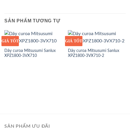
SẢN PHẨM TƯƠNG TỰ
GIÁ TỐT
GIÁ SỈ
GIÁ TỐT
GIÁ SỈ
Dây curoa Mitsusumi Sanlux
Dây curoa Mitsusumi Sanlux
XPZ1800-3VX710
XPZ1800-3VX710-2
SẢN PHẨM ƯU ĐÃI