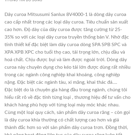
Dây curoa Mitsusumi Sanlux 8V4000-1 là dòng dây curoa
cao cấp nhất trong các loại dây curoa. Tiêu chuẩn sản xuất
cao hơn. Độ dày của dây curoa được tăng cường từ 25-
35% so với các loại dây curoa truyền thống bản V. Nhờ đặc
tính thiết kế đặc biệt làm dây curoa dòng SPA SPB SPC và
XPA XPB XPC cho tuổi thọ cao, tải trọng lớn, chịu dầu và
hoá chất. Chịu được bụi và làm được ngoài trời. Dòng dây
curoa này chuyên dụng cho kéo tải lớn được dùng rất nhiều
trong các ngành công nghiệp khai khoáng, công nghiệp
nặng. Đặc biệt các ngành tàu, xi măng, khai thác đá….
Đặc biệt do là chuyên gia hàng đầu trong ngành, chúng tôi
hiểu rất rõ về đặc tính từng loại , thương hiệu để tư vấn cho
khách hàng phù hợp với từng loại máy móc khác nhau.
Cùng một loại quy cách, sản phẩm dây curoa răng – còn gọi
là dây curoa khía thường có chất lượng cao hơn và giá
thành đắc hơn so với sản phẩm dây curoa trơn. Đồng thời,
khả năng hoạt động liên tục của dây curoa răng luôn tốt