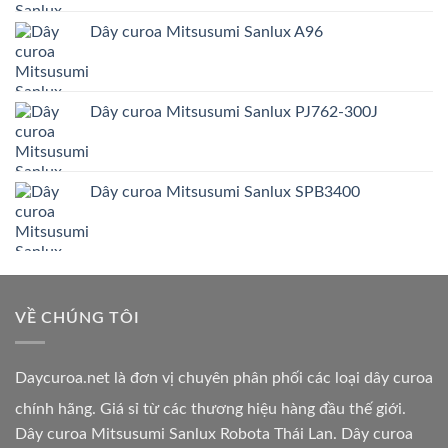
Dây curoa Mitsusumi Sanlux A96
Dây curoa Mitsusumi Sanlux PJ762-300J
Dây curoa Mitsusumi Sanlux SPB3400
VỀ CHÚNG TÔI
Daycuroa.net
là đơn vị chuyên phân phối các loại dây curoa
chính hãng. Giá sỉ từ các thương hiệu hàng đầu thế giới.
Dây curoa Mitsusumi Sanlux Robota Thái Lan. Dây curoa