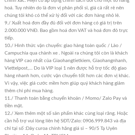
chính xác. Hiện có áp dụng chính sách đổi cho một số hàng
hoá. Tuy nhiên do là đơn vị phân phối sỉ, giá cả rất rẻ nên
chúng tôi khó có thể xử lý đổi với các đơn hàng nhỏ lẻ.
9./ Xuất hoá đơn đầy đủ đối với đơn hàng có giá trị trên
2.000.000 VNĐ. Bao gồm hoá đơn VAT và hoá đơn đỏ trực
tiếp.
10./ Hình thức vận chuyển: giao hàng toàn quốc / Lào /
Campuchia qua chành xe . Ngoài ra chúng tôi còn là khách
hàng VIP cao nhất của Giaohangtietkiem, Giaohangnhanh,
Viettelpost,… Do là VIP loại 1 nên được hỗ trợ tốc độ giao
hàng nhanh hơn, cước vận chuyển tốt hơn các đơn vị khác.
Vì vậy, việc giá cước mềm hơn giúp quý khách hàng giảm
thêm chi phí mua hàng.
11./ Thanh toán bằng chuyển khoản / Momo/ Zalo Pay và
tiền mặt.
12./ Xem thêm một số sản phẩm khác cùng loại răng. Hoặc
cần hỗ trợ vui lòng liên hệ SĐT/Zalo: 0906.999.843 và địa
chỉ tại số :Dây curoa chính hãng giá sỉ – 90/5 Tạ Uyên