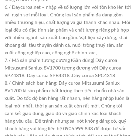
6./ Daycuroa.net – nhập về số lượng lớn với tồn kho lên tới
vài ngàn sợi mỗi loại. Chủng loại sản phẩm đa dạng gồm
nhiều thương hiệu, chất lượng và giá thành khác nhau. Mỗi
loại đều có đặc tính sản phẩm và chất lượng riêng phù hợp
với nhiều ngành sản xuất bao gồm: Vật liệu xây dựng, khai
khoáng đá, tàu thuyền đánh cá, nuôi trồng thuỷ sản, sản
xuất công nghiệp cao, công nghệ chính xác,…
7./ Mã sản phẩm tương đương (Gần đúng) Dây curoa
Mitsusumi Sanlux 8V1700 tương đương với Dây curoa
SPZ4318. Dây curoa SPB4318 .Dây curoa SPC4318
8./ Chính sách bán hàng: Dây curoa Mitsusumi Sanlux
8V1700 là sản phẩm chất lượng theo tiêu chuẩn nhà sản
xuất. Do tốc độ bán hàng rất nhanh, nên hàng nhập luôn là
loại mới nhất, thời gian sản xuất còn rất mới. Chúng tôi
cam kết giao đúng, giao đủ và giao chính xác loại khách
hàng yêu cầu. Để tránh nhưng sai xót không đáng có, quý
khách hàng vui lòng liên hệ 0906.999.843 để được tư vấn