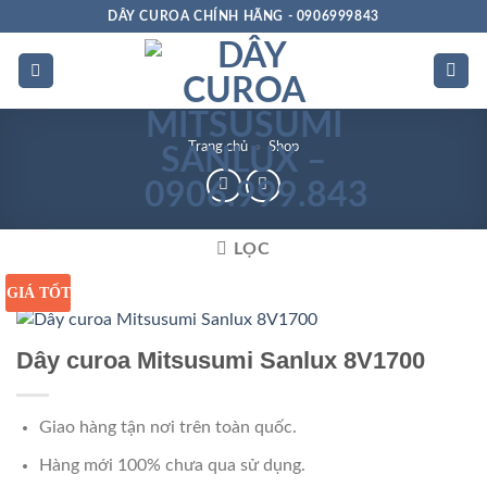
Bỏ
DÂY CUROA CHÍNH HÃNG - 0906999843
qua
nội
dung
Trang chủ
»
Shop
LỌC
GIÁ TỐT
Dây curoa Mitsusumi Sanlux 8V1700
Giao hàng tận nơi trên toàn quốc.
Hàng mới 100% chưa qua sử dụng.