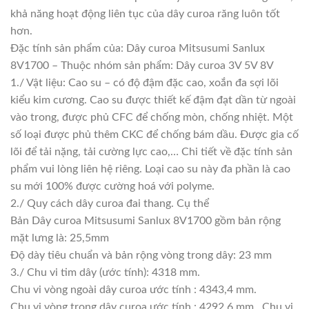
khả năng hoạt động liên tục của dây curoa răng luôn tốt
hơn.
Đặc tính sản phẩm của: Dây curoa Mitsusumi Sanlux
8V1700 – Thuộc nhóm sản phẩm: Dây curoa 3V 5V 8V
1./ Vật liệu: Cao su – có độ đậm đặc cao, xoắn đa sợi lõi
kiểu kim cương. Cao su được thiết kế đậm đạt dần từ ngoài
vào trong, được phủ CFC để chống mòn, chống nhiệt. Một
số loại được phủ thêm CKC để chống bám dầu. Được gia cố
lõi để tải nặng, tải cường lực cao,… Chi tiết về đặc tính sản
phẩm vui lòng liên hệ riêng. Loại cao su này đa phần là cao
su mới 100% được cường hoá với polyme.
2./ Quy cách dây curoa đai thang. Cụ thể
Bản Dây curoa Mitsusumi Sanlux 8V1700 gồm bản rộng
mặt lưng là: 25,5mm
Độ dày tiêu chuẩn và bản rộng vòng trong dây: 23 mm
3./ Chu vi tim dây (ước tính): 4318 mm.
Chu vi vòng ngoài dây curoa ước tính : 4343,4 mm.
Chu vi vòng trong dây curoa ước tính : 4292,6 mm . Chu vi