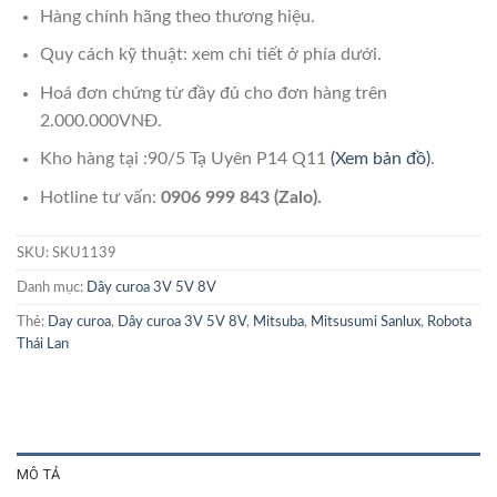
Hàng chính hãng theo thương hiệu.
Quy cách kỹ thuật: xem chi tiết ở phía dưới.
Hoá đơn chứng từ đầy đủ cho đơn hàng trên
2.000.000VNĐ.
Kho hàng tại :90/5 Tạ Uyên P14 Q11
(Xem bản đồ)
.
Hotline tư vấn:
0906 999 843 (Zalo).
SKU:
SKU1139
Danh mục:
Dây curoa 3V 5V 8V
Thẻ:
Day curoa
,
Dây curoa 3V 5V 8V
,
Mitsuba
,
Mitsusumi Sanlux
,
Robota
Thái Lan
MÔ TẢ