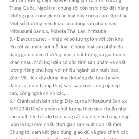
Lan và thương hiệu Naiwei hàng xịn số 1 thị trường
Trung Quốc. Ngoài ra, chúng tôi còn trực tiếp đặt hàng
(không qua trung gian) các loại dây curoa cao cấp khác.
Một số thương hiệu khác của dòng sản phẩm này:
Mitsusumi Sanlux, Robota Thái Lan, Mitsuba
5./ Daycuroa.net – nhập về số lượng lớn với tồn kho
lên tới vài ngàn sợi mỗi loại. Chủng loại sản phẩm đa
dạng gồm nhiều thương hiệu, chất lượng và giá thành
khác nhau. Mỗi loại đều có đặc tính sản phẩm và chất
lượng riêng phù hợp với nhiều ngành sản xuất bao
gồm: Vật liệu xây dựng, khai khoáng đá, tàu thuyền
đánh cá, nuôi trồng thuỷ sản, sản xuất công nghiệp
cao, công nghệ chính xác,…
6./ Chính sách bán hàng: Dây curoa Mitsusumi Sanlux
6PK1330 là sản phẩm chất lượng theo tiêu chuẩn nhà
sản xuất. Do tốc độ bán hàng rất nhanh, nên hàng nhập
luôn là loại mới nhất, thời gian sản xuất còn rất mới.
Chúng tôi cam kết giao đúng, giao đủ và giao chính xác