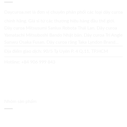
Daycuroa.net
là đơn vị chuyên phân phối các loại dây curoa
chính hãng. Giá sỉ từ các thương hiệu hàng đầu thế giới.
Dây curoa Mitsusumi Sanlux Robota Thái Lan. Dây curoa
Yamatachi Mitsuboshi Bando Nhật bản. Dây curoa Tri Angle
Sanwu Osaka Fusan. Dây curoa răng Taka Lyndon Brand...
Địa điểm giao dịch: 90/5 Tạ Uyên P. 4 Q.11, TP.HCM
Hotline:
+84 906 999 843
Nhóm sản phẩm