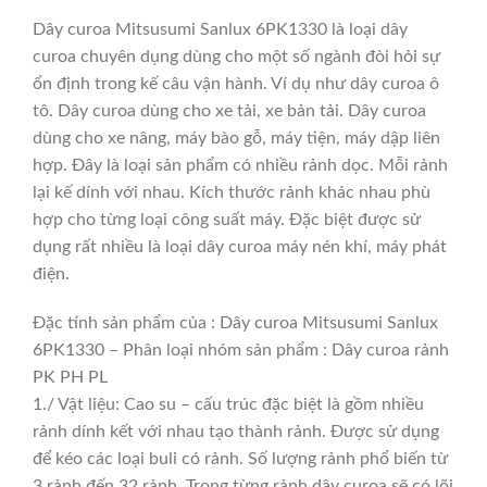
Dây curoa Mitsusumi Sanlux 6PK1330 là loại dây
curoa chuyên dụng dùng cho một số ngành đòi hỏi sự
ổn định trong kế câu vận hành. Ví dụ như dây curoa ô
tô. Dây curoa dùng cho xe tải, xe bản tải. Dây curoa
dùng cho xe nâng, máy bào gỗ, máy tiện, máy dập liên
hợp. Đây là loại sản phẩm có nhiều rảnh dọc. Mỗi rảnh
lại kế dính với nhau. Kích thước rảnh khác nhau phù
hợp cho từng loại công suất máy. Đặc biệt được sử
dụng rất nhiều là loại dây curoa máy nén khí, máy phát
điện.
Đặc tính sản phẩm của : Dây curoa Mitsusumi Sanlux
6PK1330 – Phân loại nhóm sản phẩm : Dây curoa rảnh
PK PH PL
1./ Vật liệu: Cao su – cấu trúc đặc biệt là gồm nhiều
rảnh dính kết với nhau tạo thành rảnh. Được sử dụng
để kéo các loại buli có rảnh. Số lượng rảnh phổ biến từ
3 rảnh đến 32 rảnh. Trong từng rảnh dây curoa sẽ có lõi