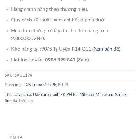
Hàng chính hãng theo thương hiệu.
Quy cách kỹ thuật: xem chi tiết ở phía dưới.
Hoá đơn chứng từ đầy đủ cho đơn hàng trên
2.000.000VNĐ.
Kho hàng tại :90/5 Tạ Uyên P14 Q11
(Xem bản đồ)
.
Hotline tư vấn:
0906 999 843 (Zalo).
SKU:
SKU1194
Danh mục:
Dây curoa rảnh PK PH PL
Thẻ:
Day curoa
,
Dây curoa rảnh PK PH PL
,
Mitsuba
,
Mitsusumi Sanlux
,
Robota Thái Lan
MÔ TẢ