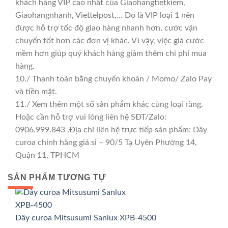
khách hàng VIP cao nhất của Giaohangtietkiem,
Giaohangnhanh, Viettelpost,… Do là VIP loại 1 nên
được hỗ trợ tốc độ giao hàng nhanh hơn, cước vận
chuyển tốt hơn các đơn vị khác. Vì vậy, việc giá cước
mềm hơn giúp quý khách hàng giảm thêm chi phí mua
hàng.
10./ Thanh toán bằng chuyển khoản / Momo/ Zalo Pay
và tiền mặt.
11./ Xem thêm một số sản phẩm khác cùng loại răng.
Hoặc cần hỗ trợ vui lòng liên hệ SĐT/Zalo:
0906.999.843 .Địa chỉ liên hệ trực tiếp sản phẩm: Dây
curoa chính hãng giá sỉ – 90/5 Tạ Uyên Phường 14,
Quận 11, TPHCM
SẢN PHẨM TƯƠNG TỰ
GIÁ TỐT
GIÁ SỈ
Dây curoa Mitsusumi Sanlux XPB-4500