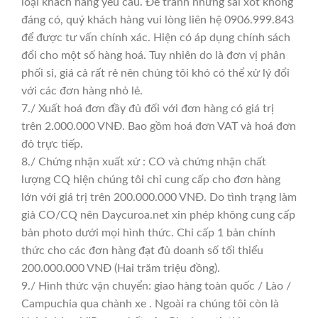
loại khách hàng yêu cầu. Để tránh nhưng sai xót không
đáng có, quý khách hàng vui lòng liên hệ 0906.999.843
để được tư vấn chính xác. Hiện có áp dụng chính sách
đổi cho một số hàng hoá. Tuy nhiên do là đơn vị phân
phối sỉ, giá cả rất rẻ nên chúng tôi khó có thể xử lý đổi
với các đơn hàng nhỏ lẻ.
7./ Xuất hoá đơn đầy đủ đối với đơn hàng có giá trị
trên 2.000.000 VNĐ. Bao gồm hoá đơn VAT và hoá đơn
đỏ trực tiếp.
8./ Chứng nhận xuất xứ : CO và chứng nhận chất
lượng CQ hiện chúng tôi chỉ cung cấp cho đơn hàng
lớn với giá trị trên 200.000.000 VNĐ. Do tình trạng làm
giả CO/CQ nên Daycuroa.net xin phép không cung cấp
bản photo dưới mọi hình thức. Chỉ cấp 1 bản chính
thức cho các đơn hàng đạt đủ doanh số tối thiểu
200.000.000 VNĐ (Hai trăm triệu đồng).
9./ Hình thức vận chuyển: giao hàng toàn quốc / Lào /
Campuchia qua chành xe . Ngoài ra chúng tôi còn là