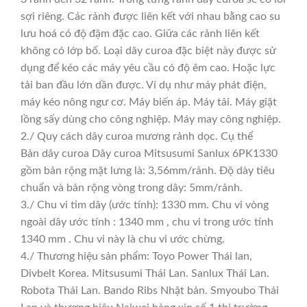
sợi riêng. Các rảnh được liên kết với nhau bằng cao su
lưu hoá có độ đậm đặc cao. Giữa các rảnh liên kết
không có lớp bố. Loại dây curoa đặc biệt này được sử
dụng để kéo các máy yêu cầu có độ êm cao. Hoặc lực
tải ban đầu lớn dần được. Ví dụ như máy phát điện,
máy kéo nông ngư cơ. Máy biến áp. Máy tải. Máy giặt
lồng sấy dùng cho công nghiệp. Máy may công nghiệp.
2./ Quy cách dây curoa mương rảnh dọc. Cụ thể
Bản dây curoa Dây curoa Mitsusumi Sanlux 6PK1330
gồm bản rộng mặt lưng là: 3,56mm/rảnh. Độ dày tiêu
chuẩn và bản rộng vòng trong dây: 5mm/rảnh.
3./ Chu vi tim dây (ước tính): 1330 mm. Chu vi vòng
ngoài dây ước tính : 1340 mm , chu vi trong ước tính
1340 mm . Chu vi này là chu vi ước chừng.
4./ Thương hiệu sản phẩm: Toyo Power Thái lan,
Divbelt Korea. Mitsusumi Thái Lan. Sanlux Thái Lan.
Robota Thái Lan. Bando Ribs Nhật bản. Smyoubo Thái