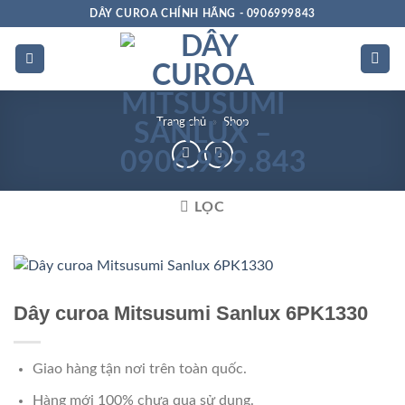
Bỏ
DÂY CUROA CHÍNH HÃNG - 0906999843
qua
nội
dung
Trang chủ
»
Shop
LỌC
Rảnh dọc
Dây curoa Mitsusumi Sanlux 6PK1330
Giao hàng tận nơi trên toàn quốc.
Hàng mới 100% chưa qua sử dụng.