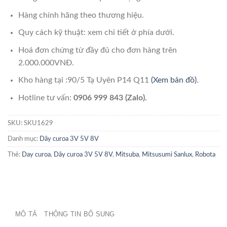
Hàng chính hãng theo thương hiệu.
Quy cách kỹ thuật: xem chi tiết ở phía dưới.
Hoá đơn chứng từ đầy đủ cho đơn hàng trên
2.000.000VNĐ.
Kho hàng tại :90/5 Tạ Uyên P14 Q11
(Xem bản đồ)
.
Hotline tư vấn:
0906 999 843 (Zalo).
SKU:
SKU1629
Danh mục:
Dây curoa 3V 5V 8V
Thẻ:
Day curoa
,
Dây curoa 3V 5V 8V
,
Mitsuba
,
Mitsusumi Sanlux
,
Robota
MÔ TẢ
THÔNG TIN BỔ SUNG