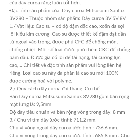
của dây curoa răng luôn tốt hơn.
Đặc tính sản phẩm của: Dây curoa Mitsusumi Sanlux
3V280 – Thuộc nhóm sản phẩm: Dây curoa 3V 5V 8V
1./ Vật liệu: Cao su – có độ đậm đặc cao, xoắn đa sợi
lõi kiểu kim cương. Cao su được thiết kế đậm đạt dần
từ ngoài vào trong, được phủ CFC để chống mòn,
chống nhiệt. Một số loại được phủ thêm CKC để chống
bám dầu. Được gia cố lõi để tải nặng, tải cường lực
cao,… Chi tiết về đặc tính sản phẩm vui lòng liên hệ
riêng. Loại cao su này đa phần là cao su mới 100%
được cường hoá với polyme.
2./ Quy cách dây curoa đai thang. Cụ thể
Bản Dây curoa Mitsusumi Sanlux 3V280 gồm bản rộng
mặt lưng là: 9,5mm
Độ dày tiêu chuẩn và bản rộng vòng trong dây: 8 mm
3./ Chu vi tim dây (ước tính): 711,2 mm.
Chu vi vòng ngoài dây curoa ước tính : 736,6 mm.
Chu vi vòng trong dây curoa ước tính : 685,8 mm . Chu