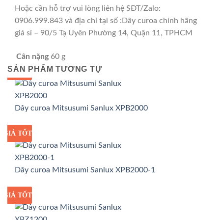
Hoặc cần hỗ trợ vui lòng liên hệ SĐT/Zalo:
0906.999.843 và địa chỉ tại số :Dây curoa chính hãng
giá sỉ – 90/5 Tạ Uyên Phường 14, Quận 11, TPHCM
Cân nặng
60 g
SẢN PHẨM TƯƠNG TỰ
GIÁ TỐT
GIÁ SỈ
Dây curoa Mitsusumi Sanlux XPB2000
GIÁ TỐT
GIÁ SỈ
Dây curoa Mitsusumi Sanlux XPB2000-1
GIÁ TỐT
GIÁ SỈ