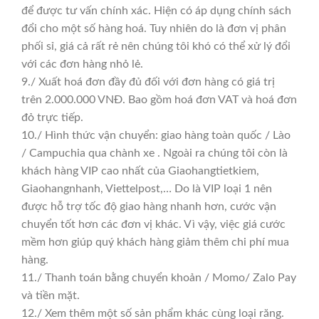
để được tư vấn chính xác. Hiện có áp dụng chính sách
đổi cho một số hàng hoá. Tuy nhiên do là đơn vị phân
phối sỉ, giá cả rất rẻ nên chúng tôi khó có thể xử lý đổi
với các đơn hàng nhỏ lẻ.
9./ Xuất hoá đơn đầy đủ đối với đơn hàng có giá trị
trên 2.000.000 VNĐ. Bao gồm hoá đơn VAT và hoá đơn
đỏ trực tiếp.
10./ Hình thức vận chuyển: giao hàng toàn quốc / Lào
/ Campuchia qua chành xe . Ngoài ra chúng tôi còn là
khách hàng VIP cao nhất của Giaohangtietkiem,
Giaohangnhanh, Viettelpost,… Do là VIP loại 1 nên
được hỗ trợ tốc độ giao hàng nhanh hơn, cước vận
chuyển tốt hơn các đơn vị khác. Vì vậy, việc giá cước
mềm hơn giúp quý khách hàng giảm thêm chi phí mua
hàng.
11./ Thanh toán bằng chuyển khoản / Momo/ Zalo Pay
và tiền mặt.
12./ Xem thêm một số sản phẩm khác cùng loại răng.