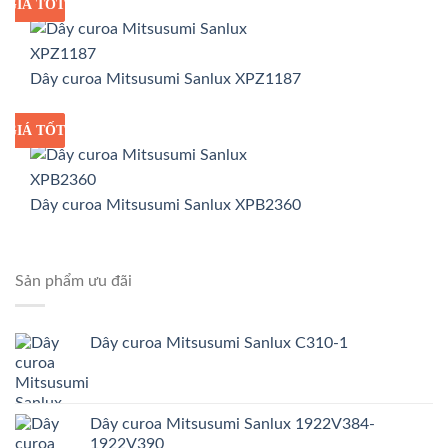
GIÁ TỐT
GIÁ SỈ
Dây curoa Mitsusumi Sanlux XPZ1187
GIÁ TỐT
GIÁ SỈ
Dây curoa Mitsusumi Sanlux XPB2360
Sản phẩm ưu đãi
Dây curoa Mitsusumi Sanlux C310-1
Dây curoa Mitsusumi Sanlux 1922V384-
1922V390