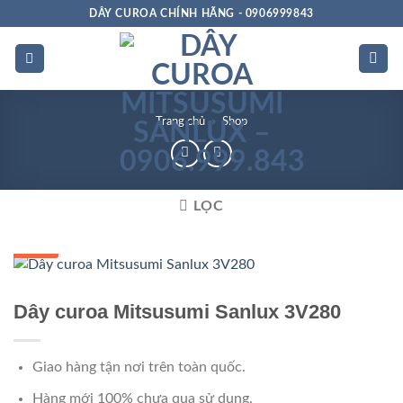
Bỏ
DÂY CUROA CHÍNH HÃNG - 0906999843
qua
nội
dung
Trang chủ
»
Shop
LỌC
GIÁ TỐT
Dây curoa Mitsusumi Sanlux 3V280
Giao hàng tận nơi trên toàn quốc.
Hàng mới 100% chưa qua sử dụng.