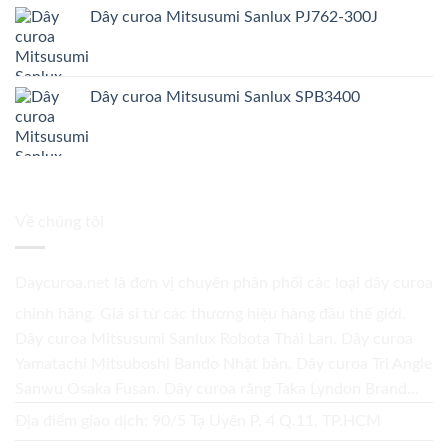
Dây curoa Mitsusumi Sanlux PJ762-300J
Dây curoa Mitsusumi Sanlux SPB3400
Về chúng tôi
Daycuroa.net
là đơn vị chuyên phân phối các loại dây curoa
chính hãng. Giá sỉ từ các thương hiệu hàng đầu thế giới.
Dây curoa Mitsusumi Sanlux Robota Thái Lan. Dây curoa
Yamatachi Mitsuboshi Bando Nhật bản. Dây curoa Tri Angle
Sanwu Osaka Fusan. Dây curoa răng Taka Lyndon Brand...
Địa điểm giao dịch: 90/5 Tạ Uyên P. 4 Q.11, TP.HCM