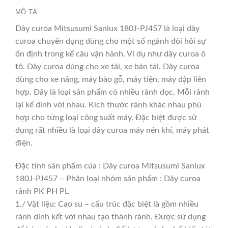
MÔ TẢ
Dây curoa Mitsusumi Sanlux 180J-PJ457 là loại dây
curoa chuyên dụng dùng cho một số ngành đòi hỏi sự
ổn định trong kế câu vận hành. Ví dụ như dây curoa ô
tô. Dây curoa dùng cho xe tải, xe bản tải. Dây curoa
dùng cho xe nâng, máy bào gỗ, máy tiện, máy dập liên
hợp. Đây là loại sản phẩm có nhiều rảnh dọc. Mỗi rảnh
lại kế dính với nhau. Kích thước rảnh khác nhau phù
hợp cho từng loại công suất máy. Đặc biệt được sử
dụng rất nhiều là loại dây curoa máy nén khí, máy phát
điện.
Đặc tính sản phẩm của : Dây curoa Mitsusumi Sanlux
180J-PJ457 – Phân loại nhóm sản phẩm : Dây curoa
rảnh PK PH PL
1./ Vật liệu: Cao su – cấu trúc đặc biệt là gồm nhiều
rảnh dính kết với nhau tạo thành rảnh. Được sử dụng