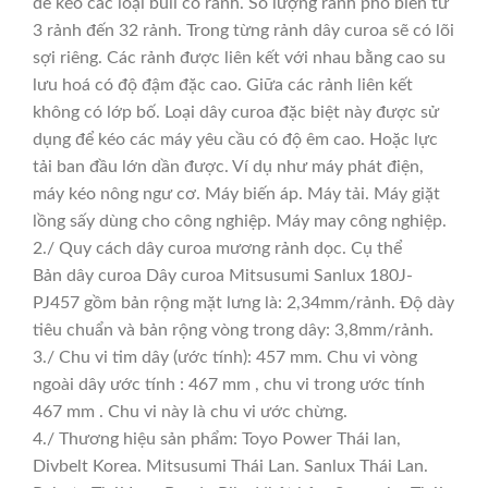
để kéo các loại buli có rảnh. Số lượng rảnh phổ biến từ
3 rảnh đến 32 rảnh. Trong từng rảnh dây curoa sẽ có lõi
sợi riêng. Các rảnh được liên kết với nhau bằng cao su
lưu hoá có độ đậm đặc cao. Giữa các rảnh liên kết
không có lớp bố. Loại dây curoa đặc biệt này được sử
dụng để kéo các máy yêu cầu có độ êm cao. Hoặc lực
tải ban đầu lớn dần được. Ví dụ như máy phát điện,
máy kéo nông ngư cơ. Máy biến áp. Máy tải. Máy giặt
lồng sấy dùng cho công nghiệp. Máy may công nghiệp.
2./ Quy cách dây curoa mương rảnh dọc. Cụ thể
Bản dây curoa Dây curoa Mitsusumi Sanlux 180J-
PJ457 gồm bản rộng mặt lưng là: 2,34mm/rảnh. Độ dày
tiêu chuẩn và bản rộng vòng trong dây: 3,8mm/rảnh.
3./ Chu vi tim dây (ước tính): 457 mm. Chu vi vòng
ngoài dây ước tính : 467 mm , chu vi trong ước tính
467 mm . Chu vi này là chu vi ước chừng.
4./ Thương hiệu sản phẩm: Toyo Power Thái lan,
Divbelt Korea. Mitsusumi Thái Lan. Sanlux Thái Lan.