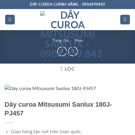
Bỏ
DÂY CUROA CHÍNH HÃNG - 0906999843
qua
nội
dung
Trang chủ
»
Shop
LỌC
Rảnh dọc
Dây curoa Mitsusumi Sanlux 180J-
PJ457
Giao hàng tận nơi trên toàn quốc.