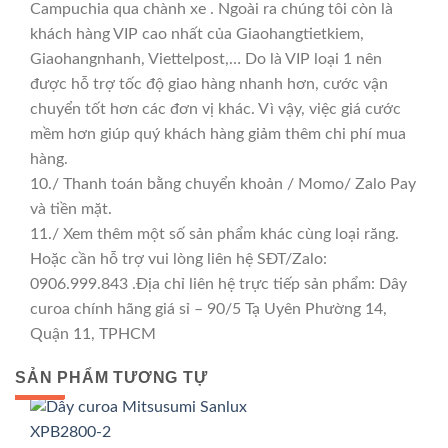
Campuchia qua chành xe . Ngoài ra chúng tôi còn là
khách hàng VIP cao nhất của Giaohangtietkiem,
Giaohangnhanh, Viettelpost,… Do là VIP loại 1 nên
được hỗ trợ tốc độ giao hàng nhanh hơn, cước vận
chuyển tốt hơn các đơn vị khác. Vì vậy, việc giá cước
mềm hơn giúp quý khách hàng giảm thêm chi phí mua
hàng.
10./ Thanh toán bằng chuyển khoản / Momo/ Zalo Pay
và tiền mặt.
11./ Xem thêm một số sản phẩm khác cùng loại răng.
Hoặc cần hỗ trợ vui lòng liên hệ SĐT/Zalo:
0906.999.843 .Địa chỉ liên hệ trực tiếp sản phẩm: Dây
curoa chính hãng giá sỉ – 90/5 Tạ Uyên Phường 14,
Quận 11, TPHCM
SẢN PHẨM TƯƠNG TỰ
GIÁ TỐT
GIÁ SỈ