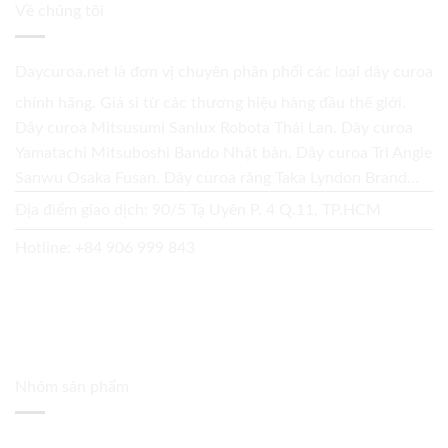
Về chúng tôi
Daycuroa.net
là đơn vị chuyên phân phối các loại dây curoa
chính hãng. Giá sỉ từ các thương hiệu hàng đầu thế giới.
Dây curoa Mitsusumi Sanlux Robota Thái Lan. Dây curoa
Yamatachi Mitsuboshi Bando Nhật bản. Dây curoa Tri Angle
Sanwu Osaka Fusan. Dây curoa răng Taka Lyndon Brand...
Địa điểm giao dịch: 90/5 Tạ Uyên P. 4 Q.11, TP.HCM
Hotline:
+84 906 999 843
Nhóm sản phẩm