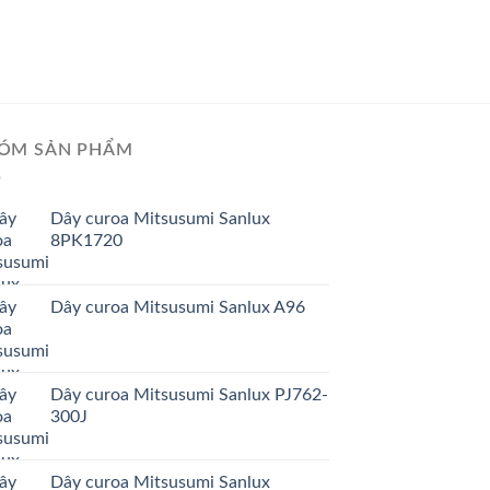
GIÁ TỐT
GIÁ SỈ
Dây curoa Mitsusum
ÓM SẢN PHẨM
Dây curoa Mitsusumi Sanlux
8PK1720
Dây curoa Mitsusumi Sanlux A96
Dây curoa Mitsusumi Sanlux PJ762-
300J
Dây curoa Mitsusumi Sanlux