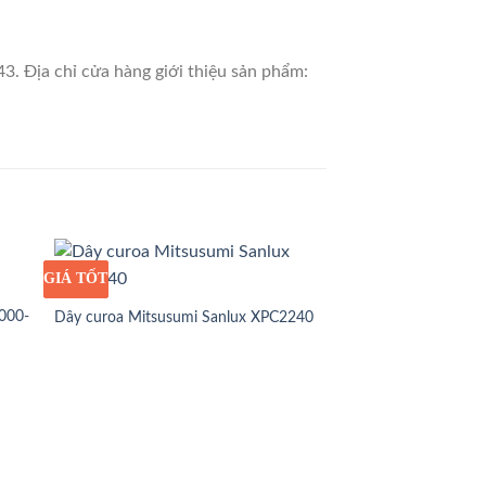
3. Địa chỉ cửa hàng giới thiệu sản phẩm:
GIÁ TỐT
GIÁ SỈ
000-
Dây curoa Mitsusumi Sanlux XPC2240