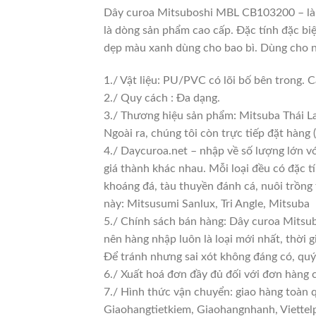
Dây curoa Mitsuboshi MBL CB103200 – là
là dòng sản phẩm cao cấp. Đặc tính đặc biệ
dẹp màu xanh dùng cho bao bì. Dùng cho n
1./ Vật liệu: PU/PVC có lõi bố bên trong
2./ Quy cách : Đa dạng.
3./ Thương hiệu sản phẩm: Mitsuba Thái L
Ngoài ra, chúng tôi còn trực tiếp đặt hàng 
4./ Daycuroa.net – nhập về số lượng lớn vớ
giá thành khác nhau. Mỗi loại đều có đặc t
khoáng đá, tàu thuyền đánh cá, nuôi trồng
này: Mitsusumi Sanlux, Tri Angle, Mitsuba
5./ Chính sách bán hàng: Dây curoa Mitsu
nên hàng nhập luôn là loại mới nhất, thời g
Để tránh nhưng sai xót không đáng có, quý
6./ Xuất hoá đơn đầy đủ đối với đơn hàng 
7./ Hình thức vận chuyển: giao hàng toàn 
Giaohangtietkiem, Giaohangnhanh, Viettelp