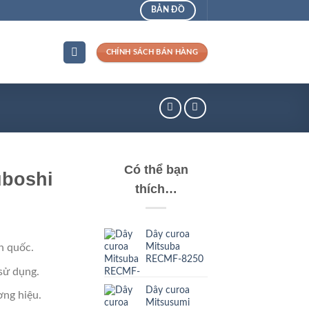
BẢN ĐỒ
CHÍNH SÁCH BÁN HÀNG
Có thể bạn
uboshi
thích…
Dây curoa
Mitsuba
n quốc.
RECMF-8250
sử dụng.
Dây curoa
ng hiệu.
Mitsusumi