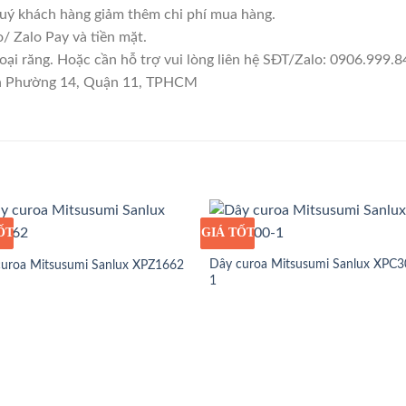
quý khách hàng giảm thêm chi phí mua hàng.
 Zalo Pay và tiền mặt.
ại răng. Hoặc cần hỗ trợ vui lòng liên hệ SĐT/Zalo: 0906.999.84
yên Phường 14, Quận 11, TPHCM
ỐT
Ỉ
GIÁ TỐT
GIÁ SỈ
Dây curoa Mitsusumi Sanlux XPC3
curoa Mitsusumi Sanlux XPZ1662
1