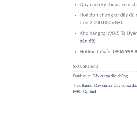
Quy cách kỹ thuật: xem chi
Hoá đơn chứng từ đầy đủ 
trên 2.000.000VNĐ.
Kho hàng tại :90/5 Tạ Uy
bản đồ)
.
Hotline tư vấn:
0906 999 8
SKU:
SKU660
Danh mục:
Dây curoa đặc chủng
Thẻ:
Bando
,
Day curoa
,
Dây curoa đặ
MBL
,
Optibel