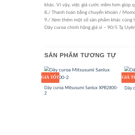
khác. Vì vậy, việc giá cước mềm hơn giúp 
8./ Thanh toán bằng chuyển khoản / Momo/
9./ Xem thêm một số sản phẩm khác cùng lo
Dây curoa chính hãng giá sỉ – 90/5 Tạ U
SẢN PHẨM TƯƠNG TỰ
GIÁ TỐT
GIÁ SỈ
GIÁ T
GIÁ S
Dây curoa Mitsusumi Sanlux XPB2800-
Dây 
2