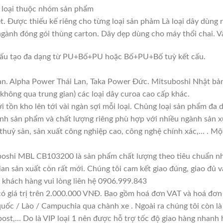
 loại thuộc nhóm sản phẩm
t. Được thiếu kế riêng cho từng loại sản phảm Là loại dây dùng 
gành đóng gói thùng carton. Dây dẹp dùng cho máy thổi chai. V
. Cấu tạo đa dạng từ PU+Bố+PU hoặc Bố+PU+Bố tuỳ kết cấu.
an. Alpha Power Thái Lan, Taka Power Đức. Mitsuboshi Nhật bản
(không qua trung gian) các loại dây curoa cao cấp khác.
i tồn kho lên tới vài ngàn sợi mỗi loại. Chủng loại sản phẩm đa
ính sản phẩm và chất lượng riêng phù hợp với nhiều ngành sản x
 thuỷ sản, sản xuất công nghiệp cao, công nghệ chính xác,… . 
boshi MBL CB103200 là sản phẩm chất lượng theo tiêu chuẩn nhà
ian sản xuất còn rất mới. Chúng tôi cam kết giao đúng, giao đủ v
 khách hàng vui lòng liên hệ 0906.999.843
có giá trị trên 2.000.000 VNĐ. Bao gồm hoá đơn VAT và hoá đơn 
quốc / Lào / Campuchia qua chành xe . Ngoài ra chúng tôi còn l
ost,… Do là VIP loại 1 nên được hỗ trợ tốc độ giao hàng nhanh