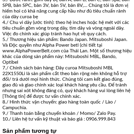
SPB, bản SPC, bản 3V, bản 5V, bản 8V,… Chúng tôi là đơn vị
hiếm hoi có khả năng cung cấp hầu như đủ tiêu chuẩn rảnh
của dây curoa bẹ
4./ Chu vi dây (ước tính): theo hệ inches hoặc hệ mét với các
tiêu chuẩn gồm vòng trong dây, tim dây và vòng ngoài dây.
Việc đo chính xác giúp tránh hao hụt về quy cách.
5./ Thương hiệu sản phẩm: Bando Japan. Mitsuboshi Japan.
Và Độc quyền như Alpha Power betl (chi tiết tại
www.AlphaPowerBelt.com của Thái Lan. Một số thương hiệu
khác của dòng sản phẩm này: Mitsuboshi MBL, Bando,
Optibel
7./ Chính sách bán hàng: Dây curoa Mitsuboshi MBL
22X1550Li là sản phẩm cắt theo bản rộng nên không hỗ trợ
đổi/ trả dưới mọi hình thức. Chúng tôi cam kết giao đúng,
giao đủ và giao chính xác loại khách hàng yêu cầu. Để tránh
nhưng sai xót không đáng có, quý khách hàng vui lòng liên hệ
[Thông tin] để được tư vấn chính xác.
8./ Hình thức vận chuyển: giao hàng toàn quốc / Lào /
Campuchia.
9./ Thanh toán bằng chuyển khoản / Momo/ Zalo Pay.
10./ Liên hệ tư vấn kỹ thuật và báo giá : 0906.999.843
Sản phẩm tương tự