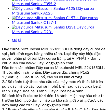
Mitsusumi Sanlux E355-2
Dây curoa
Mitsusumi Sanlux A125
Dây curoa
Mitsusumi Sanlux C157-1
Dây curoa
Mitsusumi Sanlux D231
Mô tả
Dây curoa Mitsuboshi MBL 22X1550Li là dòng dây curoa đa
sợi , kết dính ngay bằng nhiều rảnh. Loại dây này hiệu độc
quyền phân phối bởi Dây curoa Băng tải VI PHÁT – đơn vị
chủ quản của www.DayCongNghiep.com
Đặc tính sản phẩm: Dây curoa Mitsuboshi MBL 22X1550Li .
Thuộc nhóm sản phẩm: Dây curoa đặc chủng P162
1./ Vật liệu: Cao su lõi bố, cao su lõi kim cương.
2./ Số rảnh: tuỳ theo nhu cầu của máy móc và thiết kế trên
puly dây mà có các loại rảnh phổ biến sau: dây curoa bẹ 2
rảnh. Dây curoa bẹ 3 rảnh. Dây curoa bẹ 4 rảnh.
Số rảnh lớn là các bẹ từ 4 đến 16 rảnh. Hiện nay hầu như thị
trường không có đơn vị nào có khả năng đáp ứng được các
đơn hàng cao trừ DayCongNghiep.com
3./ Bước rảnh: gồm dây bẹ bản A, bản B, bản C, bản Spa, bản