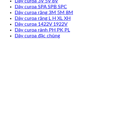
Dây curoa 3V 5V 8V
Dây curoa SPA SPB SPC
Dây curoa răng 3M 5M 8M
Dây curoa răng L H XL XH
Dây curoa 1422V 1922V
Dây curoa rảnh PH PK PL
Dây curoa đặc chủng