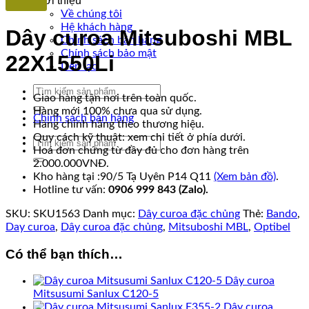
Giới thiệu
Về chúng tôi
Hệ khách hàng
Dây curoa Mitsuboshi MBL
Chính sách bán hàng
Chính sách bảo mật
22X1550Li
Liên lạc
Tìm
Giao hàng tận nơi trên toàn quốc.
kiếm:
Hàng mới 100% chưa qua sử dụng.
Chính sách bán hàng
Hàng chính hãng theo thương hiệu.
Quy cách kỹ thuật: xem chi tiết ở phía dưới.
Tìm
Hoá đơn chứng từ đầy đủ cho đơn hàng trên
kiếm:
2.000.000VNĐ.
Kho hàng tại :90/5 Tạ Uyên P14 Q11
(Xem bản đồ)
.
Hotline tư vấn:
0906 999 843 (Zalo).
SKU:
SKU1563
Danh mục:
Dây curoa đặc chủng
Thẻ:
Bando
,
Day curoa
,
Dây curoa đặc chủng
,
Mitsuboshi MBL
,
Optibel
Có thể bạn thích…
Dây curoa
Mitsusumi Sanlux C120-5
Dây curoa