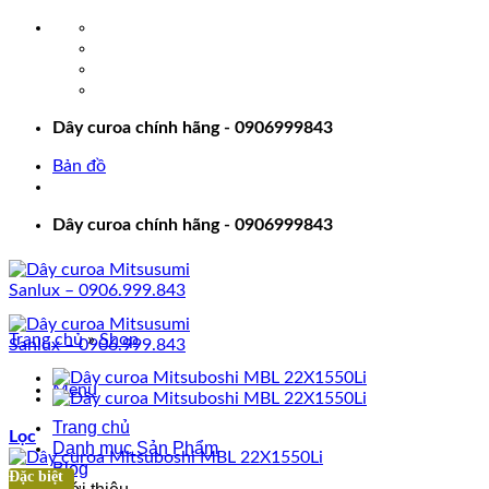
Bỏ
qua
nội
dung
Dây curoa chính hãng - 0906999843
Bản đồ
Dây curoa chính hãng - 0906999843
Trang chủ
»
Shop
Menu
Trang chủ
Lọc
Danh mục Sản Phẩm
Blog
Đặc biệt