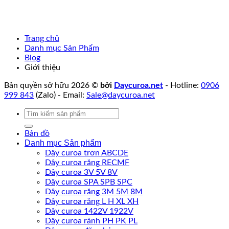
Trang chủ
Danh mục Sản Phẩm
Blog
Giới thiệu
Bản quyền sở hữu 2026 ©
bởi
Daycuroa.net
- Hotline:
0906
999 843
(Zalo) - Email:
Sale@daycuroa.net
Tìm
kiếm:
Bản đồ
Danh mục Sản phẩm
Dây curoa trơn ABCDE
Dây curoa răng RECMF
Dây curoa 3V 5V 8V
Dây curoa SPA SPB SPC
Dây curoa răng 3M 5M 8M
Dây curoa răng L H XL XH
Dây curoa 1422V 1922V
Dây curoa rảnh PH PK PL