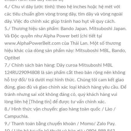
4./ Chu vi dây (ước tính): theo hệ inches hoặc hệ mét với
các tiêu chuẩn gồm vòng trong dây, tim dây và vòng ngoài
dây. Việc đo chính xác giúp tránh hao hụt về quy cách.
5./ Thương hiệu sản phẩm: Bando Japan. Mitsuboshi Japan.
Và Độc quyền như Alpha Power betl (chi tiết tại
www.AlphaPowerBelt.com của Thái Lan. Một số thương
hiệu khác của dòng sản phẩm này: Mitsuboshi MBL, Bando,
Optibel
7./ Chính sách bán hàng: Dây curoa Mitsuboshi MBL
124RU29094808 là sản phẩm cắt theo bản rộng nên không
hỗ trợ đổi/ trả dưới mọi hình thức. Chúng tôi cam kết giao
đúng, giao đủ và giao chính xác loại khách hàng yêu cầu. Để
tránh nhưng sai xót không đáng có, quý khách hàng vui
lòng liên hệ [Thông tin] để được tư vấn chính xác.
8./ Hình thức vận chuyển: giao hàng toàn quốc / Lào /
Campuchia.
9./ Thanh toán bằng chuyển khoản / Momo/ Zalo Pay.
10./ Liên hệ tư vấn kỹ thuật và báo giá : 0906.999.843