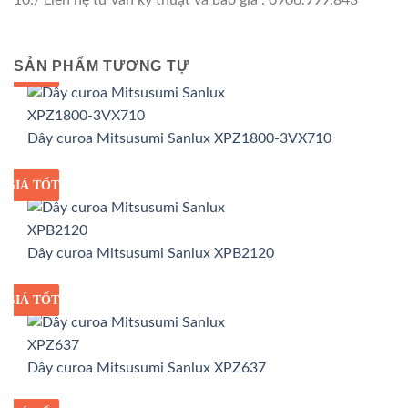
SẢN PHẨM TƯƠNG TỰ
GIÁ TỐT
GIÁ SỈ
Dây curoa Mitsusumi Sanlux XPZ1800-3VX710
GIÁ TỐT
GIÁ SỈ
Dây curoa Mitsusumi Sanlux XPB2120
GIÁ TỐT
GIÁ SỈ
Dây curoa Mitsusumi Sanlux XPZ637