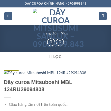
Bỏ
DÂY CUROA CHÍNH HÃNG - 0906999843
qua
nội
dung
Trang chủ
»
Shop
LỌC
Đặc biệt
Dây curoa Mitsuboshi MBL
124RU29094808
Giao hàng tận nơi trên toàn quốc.