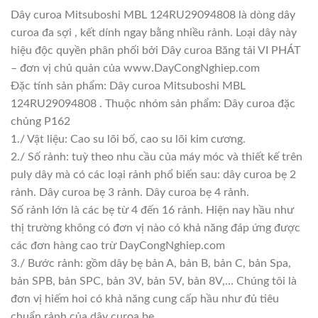
Dây curoa Mitsuboshi MBL 124RU29094808 là dòng dây
curoa đa sợi , kết dính ngay bằng nhiều rảnh. Loại dây này
hiệu độc quyền phân phối bởi Dây curoa Băng tải VI PHÁT
– đơn vị chủ quản của www.DayCongNghiep.com
Đặc tính sản phẩm: Dây curoa Mitsuboshi MBL
124RU29094808 . Thuộc nhóm sản phẩm: Dây curoa đặc
chủng P162
1./ Vật liệu: Cao su lõi bố, cao su lõi kim cương.
2./ Số rảnh: tuỳ theo nhu cầu của máy móc và thiết kế trên
puly dây mà có các loại rảnh phổ biến sau: dây curoa bẹ 2
rảnh. Dây curoa bẹ 3 rảnh. Dây curoa bẹ 4 rảnh.
Số rảnh lớn là các bẹ từ 4 đến 16 rảnh. Hiện nay hầu như
thị trường không có đơn vị nào có khả năng đáp ứng được
các đơn hàng cao trừ DayCongNghiep.com
3./ Bước rảnh: gồm dây bẹ bản A, bản B, bản C, bản Spa,
bản SPB, bản SPC, bản 3V, bản 5V, bản 8V,… Chúng tôi là
đơn vị hiếm hoi có khả năng cung cấp hầu như đủ tiêu
chuẩn rảnh của dây curoa bẹ