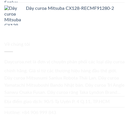
Dây curoa Mitsuba CX128-RECMF91280-2
Về chúng tôi
Daycuroa.net
là đơn vị chuyên phân phối các loại dây curoa
chính hãng. Giá sỉ từ các thương hiệu hàng đầu thế giới.
Dây curoa Mitsusumi Sanlux Robota Thái Lan. Dây curoa
Yamatachi Mitsuboshi Bando Nhật bản. Dây curoa Tri Angle
Sanwu Osaka Fusan. Dây curoa răng Taka Lyndon Brand...
Địa điểm giao dịch: 90/5 Tạ Uyên P. 4 Q.11, TP.HCM
Hotline:
+84 906 999 843