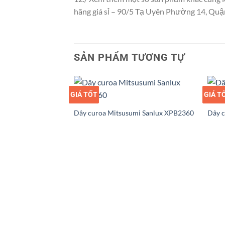
hãng giá sỉ – 90/5 Tạ Uyên Phường 14, Q
SẢN PHẨM TƯƠNG TỰ
GIÁ TỐT
GIÁ SỈ
GIÁ T
GIÁ S
Dây curoa Mitsusumi Sanlux XPB2360
Dây c
umi Sanlux XPZ1187