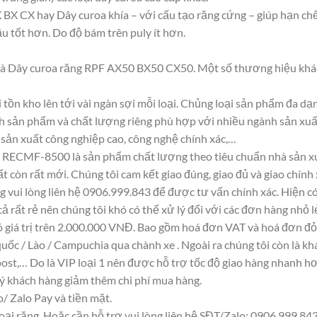
BX CX hay Dây curoa khía – với cấu tạo răng cứng – giúp hạn chế 
ầu tốt hơn. Do độ bám trên puly ít hơn.
là Dây curoa răng RPF AX50 BX50 CX50. Một số thương hiệu khác
 tồn kho lên tới vài ngàn sợi mỗi loại. Chủng loại sản phẩm đa d
ính sản phẩm và chất lượng riêng phù hợp với nhiều ngành sản xuấ
, sản xuất công nghiệp cao, công nghệ chính xác,…
a RECMF-8500 là sản phẩm chất lượng theo tiêu chuẩn nhà sản xu
ất còn rất mới. Chúng tôi cam kết giao đúng, giao đủ và giao chính
g vui lòng liên hệ 0906.999.843 để được tư vấn chính xác. Hiện c
 cả rất rẻ nên chúng tôi khó có thể xử lý đổi với các đơn hàng nhỏ l
ó giá trị trên 2.000.000 VNĐ. Bao gồm hoá đơn VAT và hoá đơn đỏ 
uốc / Lào / Campuchia qua chành xe . Ngoài ra chúng tôi còn là k
st,… Do là VIP loại 1 nên được hỗ trợ tốc độ giao hàng nhanh h
uý khách hàng giảm thêm chi phí mua hàng.
 Zalo Pay và tiền mặt.
ại răng. Hoặc cần hỗ trợ vui lòng liên hệ SĐT/Zalo: 0906.999.843