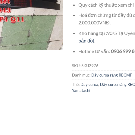
Quy cách kỹ thuật: xem chi 
Hoá đơn chứng từ đầy đủ c
2.000.000VNĐ.
Kho hàng tại :90/5 Tạ Uy
bản đồ)
.
Hotline tư vấn:
0906 999 84
SKU:
SKU2976
Danh mục:
Dây curoa răng RECMF
Thẻ:
Day curoa
,
Dây curoa răng RE
Yamatachi