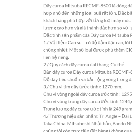
Dây curoa Mitsuba RECMF-8500 là dòng dây 
hợp nhỏ đến những loại buli rất lớn. Đặc bi
khách hàng phù hợp với từng loại máy móc k
lượng cao hơn và giá thành đắc hơn so với 
Đặc tính sản phẩm của Dây curoa Mitsub
1./ Vật liệu: Cao su – có độ đậm đặc cao, l
chống nhiệt. Một số loại được phủ thêm CKC 
liên hệ riêng.
2./ Quy cách dây curoa đai thang. Cụ thể
Bản dây curoa Dây curoa Mitsuba RECMF-8
Độ dày tiêu chuẩn và bản rộng vòng trong 
3./ Chu vi tim dây (ước tính): 1270 mm.
Chu vi vòng ngoài dây curoa ước tính : 129
Chu vi vòng trong dây curoa ước tính 1244,6
Trọng lượng dây curoa ước tính là 249 gra
4./ Thương hiệu sản phẩm: Tri Angle – Đài 
Taka China. Mitsuboshi Nhật bản, Bando Nh
chúng tôi còn trực tiếp đặt hàng (không qua 