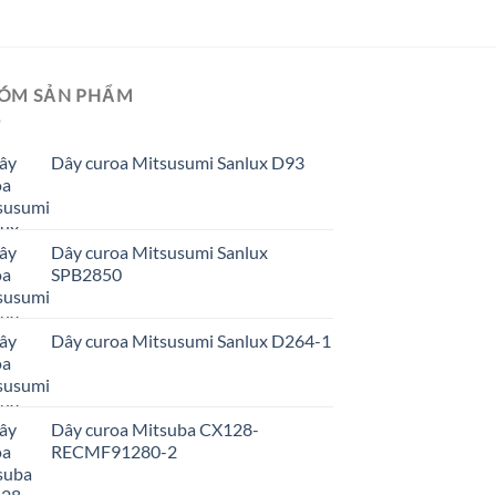
ÓM SẢN PHẨM
Dây curoa Mitsusumi Sanlux D93
Dây curoa Mitsusumi Sanlux
SPB2850
Dây curoa Mitsusumi Sanlux D264-1
Dây curoa Mitsuba CX128-
RECMF91280-2