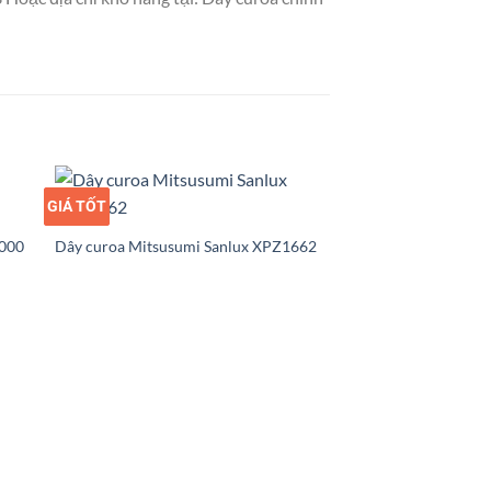
GIÁ TỐT
GIÁ SỈ
3000
Dây curoa Mitsusumi Sanlux XPZ1662