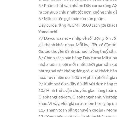
5./ Phẩm chất sản phẩm: Dây curoa răng AX 
ra còn giúp chịu nhiệt tốt hơn, chống chịu d
6./ Một số tên gọi khác của sản phẩm:
Dây curoa răng RECMF 8500 cách gọi khác 
Yamatachi
7./ Daycuroa.net – nhập về số lượng lớn với
giá thành khác nhau. Mỗi loại đều có đặc t
đá, tàu thuyền đánh cá, nuôi trồng thuỷ sản
8./ Chính sách bán hàng: Dây curoa Mitsub
nhập luôn là loại mới nhất, thời gian sản xu
nhưng sai xót không đáng có, quý khách hàn
hoá. Tuy nhiên do là đơn vị phân phối sỉ, giá
9./ Xuất hoá đơn đầy đủ đối với đơn hàng c
10./ Hình thức vận chuyển: giao hàng toàn q
Giaohangtietkiem, Giaohangnhanh, Viettelpo
khác. Vì vậy, việc giá cước mềm hơn giúp q
11./ Thanh toán bằng chuyển khoản / Momo/
12./ Xem thêm một số sản phẩm khác cùng lo