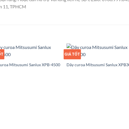
uận 11, TPHCM
ỐT
Ỉ
GIÁ TỐT
GIÁ SỈ
uroa Mitsusumi Sanlux XPB-4500
Dây curoa Mitsusumi Sanlux XPB