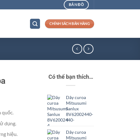
BẢN ĐỒ
CHÍNH SÁCH BÁN HÀNG
Có thể bạn thích…
ba
Dây curoa
Mitsusumi
Sanlux
n quốc.
8V62002440-
4
ử dụng.
Dây curoa
ng hiệu.
Mitsusumi