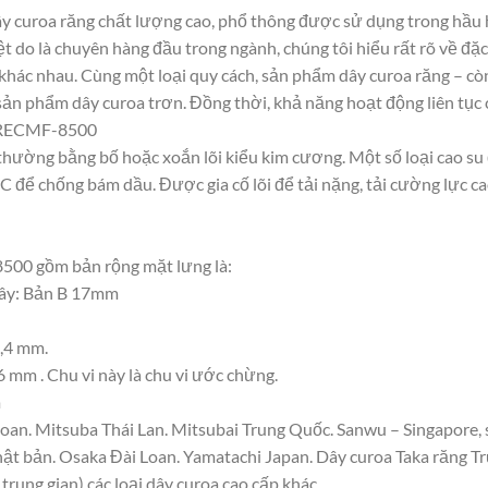
curoa răng chất lượng cao, phổ thông được sử dụng trong hầu h
ệt do là chuyên hàng đầu trong ngành, chúng tôi hiểu rất rõ về đặc
hác nhau. Cùng một loại quy cách, sản phẩm dây curoa răng – còn
sản phẩm dây curoa trơn. Đồng thời, khả năng hoạt động liên tục 
a RECMF-8500
õi thường bằng bố hoặc xoắn lõi kiểu kim cương. Một số loại cao 
để chống bám dầu. Được gia cố lõi để tải nặng, tải cường lực cao
500 gồm bản rộng mặt lưng là:
dây: Bản B 17mm
5,4 mm.
 mm . Chu vi này là chu vi ước chừng.
m
Loan. Mitsuba Thái Lan. Mitsubai Trung Quốc. Sanwu – Singapore, 
ật bản. Osaka Đài Loan. Yamatachi Japan. Dây curoa Taka răng Tr
trung gian) các loại dây curoa cao cấp khác.