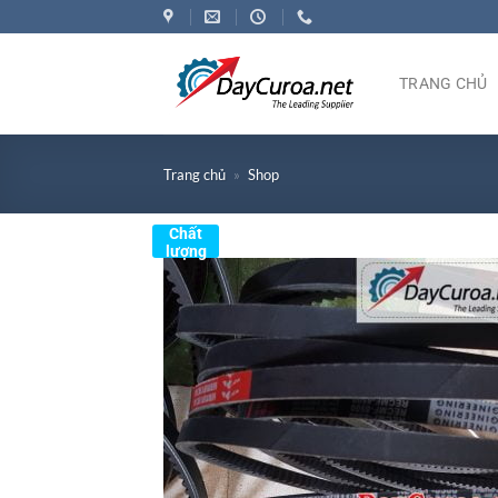
Bỏ
qua
nội
TRANG CHỦ
dung
Trang chủ
»
Shop
Chất
lượng