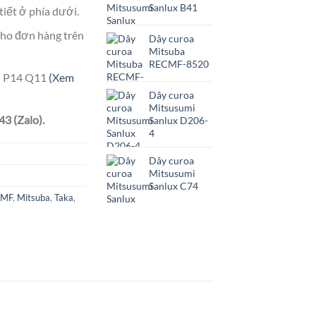
Sanlux B41
tiết ở phía dưới.
ho đơn hàng trên
Dây curoa
Mitsuba
RECMF-8520
ên P14 Q11
(Xem
Dây curoa
Mitsusumi
3 (Zalo).
Sanlux D206-
4
Dây curoa
Mitsusumi
Sanlux C74
CMF
,
Mitsuba
,
Taka
,