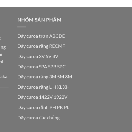
NHÓM SẢN PHẨM
Dây curoa trơn ABCDE
c
Dây curoa răng RECMF
ơng
i
Dây curoa 3V 5V 8V
hi
Dây curoa SPA SPB SPC
Taka
Dây curoa răng 3M 5M 8M
Dây curoa răng L H XL XH
Dây curoa 1422V 1922V
Dây curoa rảnh PH PK PL
Dây curoa đặc chủng