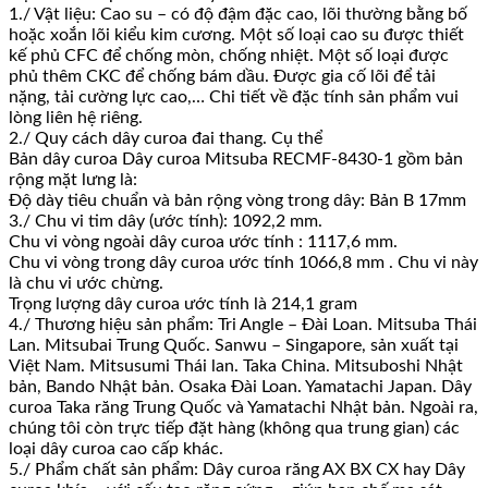
1./ Vật liệu: Cao su – có độ đậm đặc cao, lõi thường bằng bố
hoặc xoắn lõi kiểu kim cương. Một số loại cao su được thiết
kế phủ CFC để chống mòn, chống nhiệt. Một số loại được
phủ thêm CKC để chống bám dầu. Được gia cố lõi để tải
nặng, tải cường lực cao,… Chi tiết về đặc tính sản phẩm vui
lòng liên hệ riêng.
2./ Quy cách dây curoa đai thang. Cụ thể
Bản dây curoa Dây curoa Mitsuba RECMF-8430-1 gồm bản
rộng mặt lưng là:
Độ dày tiêu chuẩn và bản rộng vòng trong dây: Bản B 17mm
3./ Chu vi tim dây (ước tính): 1092,2 mm.
Chu vi vòng ngoài dây curoa ước tính : 1117,6 mm.
Chu vi vòng trong dây curoa ước tính 1066,8 mm . Chu vi này
là chu vi ước chừng.
Trọng lượng dây curoa ước tính là 214,1 gram
4./ Thương hiệu sản phẩm: Tri Angle – Đài Loan. Mitsuba Thái
Lan. Mitsubai Trung Quốc. Sanwu – Singapore, sản xuất tại
Việt Nam. Mitsusumi Thái lan. Taka China. Mitsuboshi Nhật
bản, Bando Nhật bản. Osaka Đài Loan. Yamatachi Japan. Dây
curoa Taka răng Trung Quốc và Yamatachi Nhật bản. Ngoài ra,
chúng tôi còn trực tiếp đặt hàng (không qua trung gian) các
loại dây curoa cao cấp khác.
5./ Phẩm chất sản phẩm: Dây curoa răng AX BX CX hay Dây