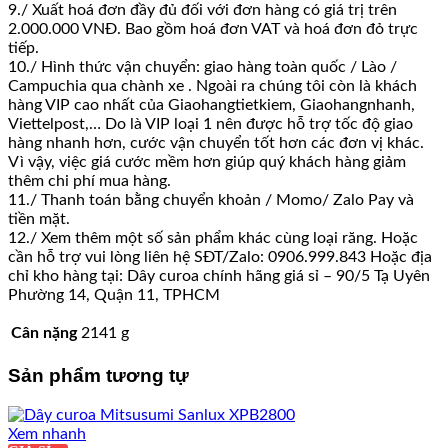
9./ Xuất hoá đơn đầy đủ đối với đơn hàng có giá trị trên
2.000.000 VNĐ. Bao gồm hoá đơn VAT và hoá đơn đỏ trực
tiếp.
10./ Hình thức vận chuyển: giao hàng toàn quốc / Lào /
Campuchia qua chành xe . Ngoài ra chúng tôi còn là khách
hàng VIP cao nhất của Giaohangtietkiem, Giaohangnhanh,
Viettelpost,… Do là VIP loại 1 nên được hỗ trợ tốc độ giao
hàng nhanh hơn, cước vận chuyển tốt hơn các đơn vị khác.
Vì vậy, việc giá cước mềm hơn giúp quý khách hàng giảm
thêm chi phí mua hàng.
11./ Thanh toán bằng chuyển khoản / Momo/ Zalo Pay và
tiền mặt.
12./ Xem thêm một số sản phẩm khác cùng loại răng. Hoặc
cần hỗ trợ vui lòng liên hệ SĐT/Zalo: 0906.999.843 Hoặc địa
chỉ kho hàng tại: Dây curoa chính hãng giá sỉ – 90/5 Tạ Uyên
Phường 14, Quận 11, TPHCM
Cân nặng
2141 g
Sản phẩm tương tự
Xem nhanh