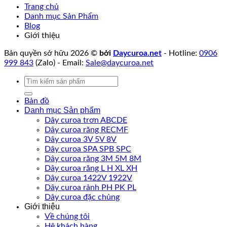
Trang chủ
Danh mục Sản Phẩm
Blog
Giới thiệu
Bản quyền sở hữu 2026 ©
bởi
Daycuroa.net
- Hotline:
0906
999 843
(Zalo) - Email:
Sale@daycuroa.net
Tìm
kiếm:
Bản đồ
Danh mục Sản phẩm
Dây curoa trơn ABCDE
Dây curoa răng RECMF
Dây curoa 3V 5V 8V
Dây curoa SPA SPB SPC
Dây curoa răng 3M 5M 8M
Dây curoa răng L H XL XH
Dây curoa 1422V 1922V
Dây curoa rảnh PH PK PL
Dây curoa đặc chủng
Giới thiệu
Về chúng tôi
Hệ khách hàng