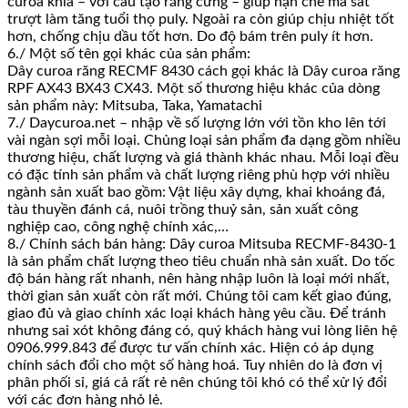
curoa khía – với cấu tạo răng cứng – giúp hạn chế ma sát
trượt làm tăng tuổi thọ puly. Ngoài ra còn giúp chịu nhiệt tốt
hơn, chống chịu dầu tốt hơn. Do độ bám trên puly ít hơn.
6./ Một số tên gọi khác của sản phẩm:
Dây curoa răng RECMF 8430 cách gọi khác là Dây curoa răng
RPF AX43 BX43 CX43. Một số thương hiệu khác của dòng
sản phẩm này: Mitsuba, Taka, Yamatachi
7./ Daycuroa.net – nhập về số lượng lớn với tồn kho lên tới
vài ngàn sợi mỗi loại. Chủng loại sản phẩm đa dạng gồm nhiều
thương hiệu, chất lượng và giá thành khác nhau. Mỗi loại đều
có đặc tính sản phẩm và chất lượng riêng phù hợp với nhiều
ngành sản xuất bao gồm: Vật liệu xây dựng, khai khoáng đá,
tàu thuyền đánh cá, nuôi trồng thuỷ sản, sản xuất công
nghiệp cao, công nghệ chính xác,…
8./ Chính sách bán hàng: Dây curoa Mitsuba RECMF-8430-1
là sản phẩm chất lượng theo tiêu chuẩn nhà sản xuất. Do tốc
độ bán hàng rất nhanh, nên hàng nhập luôn là loại mới nhất,
thời gian sản xuất còn rất mới. Chúng tôi cam kết giao đúng,
giao đủ và giao chính xác loại khách hàng yêu cầu. Để tránh
nhưng sai xót không đáng có, quý khách hàng vui lòng liên hệ
0906.999.843 để được tư vấn chính xác. Hiện có áp dụng
chính sách đổi cho một số hàng hoá. Tuy nhiên do là đơn vị
phân phối sỉ, giá cả rất rẻ nên chúng tôi khó có thể xử lý đổi
với các đơn hàng nhỏ lẻ.