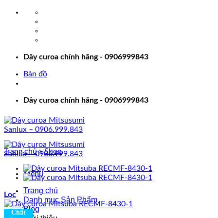
Bỏ
qua
nội
dung
Dây curoa chính hãng - 0906999843
Bản đồ
Dây curoa chính hãng - 0906999843
Trang chủ
»
Shop
Menu
Trang chủ
Lọc
Danh mục Sản Phẩm
Blog
Chất