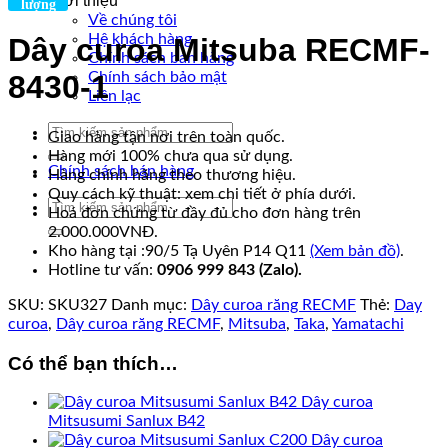
Giới thiệu
lượng
Về chúng tôi
Hệ khách hàng
Dây curoa Mitsuba RECMF-
Chính sách bán hàng
Chính sách bảo mật
8430-1
Liên lạc
Tìm
Giao hàng tận nơi trên toàn quốc.
kiếm:
Hàng mới 100% chưa qua sử dụng.
Chính sách bán hàng
Hàng chính hãng theo thương hiệu.
Quy cách kỹ thuật: xem chi tiết ở phía dưới.
Tìm
Hoá đơn chứng từ đầy đủ cho đơn hàng trên
kiếm:
2.000.000VNĐ.
Kho hàng tại :90/5 Tạ Uyên P14 Q11
(Xem bản đồ)
.
Hotline tư vấn:
0906 999 843 (Zalo).
SKU:
SKU327
Danh mục:
Dây curoa răng RECMF
Thẻ:
Day
curoa
,
Dây curoa răng RECMF
,
Mitsuba
,
Taka
,
Yamatachi
Có thể bạn thích…
Dây curoa
Mitsusumi Sanlux B42
Dây curoa