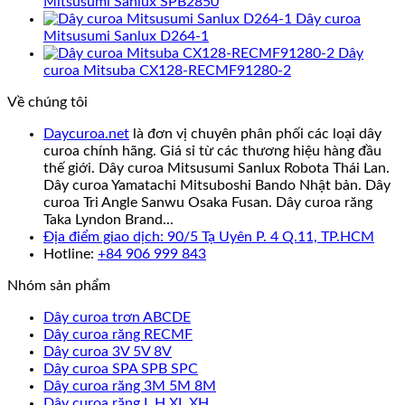
Mitsusumi Sanlux SPB2850
Dây curoa
Mitsusumi Sanlux D264-1
Dây
curoa Mitsuba CX128-RECMF91280-2
Về chúng tôi
Daycuroa.net
là đơn vị chuyên phân phối các loại dây
curoa chính hãng. Giá sỉ từ các thương hiệu hàng đầu
thế giới. Dây curoa Mitsusumi Sanlux Robota Thái Lan.
Dây curoa Yamatachi Mitsuboshi Bando Nhật bản. Dây
curoa Tri Angle Sanwu Osaka Fusan. Dây curoa răng
Taka Lyndon Brand...
Địa điểm giao dịch: 90/5 Tạ Uyên P. 4 Q.11, TP.HCM
Hotline:
+84 906 999 843
Nhóm sản phẩm
Dây curoa trơn ABCDE
Dây curoa răng RECMF
Dây curoa 3V 5V 8V
Dây curoa SPA SPB SPC
Dây curoa răng 3M 5M 8M
Dây curoa răng L H XL XH