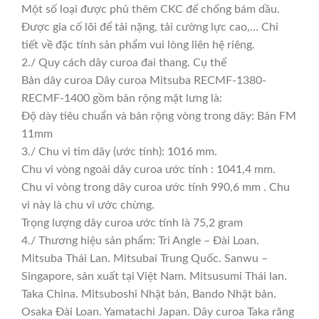
Một số loại được phủ thêm CKC để chống bám dầu.
Được gia cố lõi để tải nặng, tải cường lực cao,… Chi
tiết về đặc tính sản phẩm vui lòng liên hệ riêng.
2./ Quy cách dây curoa đai thang. Cụ thể
Bản dây curoa Dây curoa Mitsuba RECMF-1380-
RECMF-1400 gồm bản rộng mặt lưng là:
Độ dày tiêu chuẩn và bản rộng vòng trong dây: Bản FM
11mm
3./ Chu vi tim dây (ước tính): 1016 mm.
Chu vi vòng ngoài dây curoa ước tính : 1041,4 mm.
Chu vi vòng trong dây curoa ước tính 990,6 mm . Chu
vi này là chu vi ước chừng.
Trọng lượng dây curoa ước tính là 75,2 gram
4./ Thương hiệu sản phẩm: Tri Angle – Đài Loan.
Mitsuba Thái Lan. Mitsubai Trung Quốc. Sanwu –
Singapore, sản xuất tại Việt Nam. Mitsusumi Thái lan.
Taka China. Mitsuboshi Nhật bản, Bando Nhật bản.
Osaka Đài Loan. Yamatachi Japan. Dây curoa Taka răng