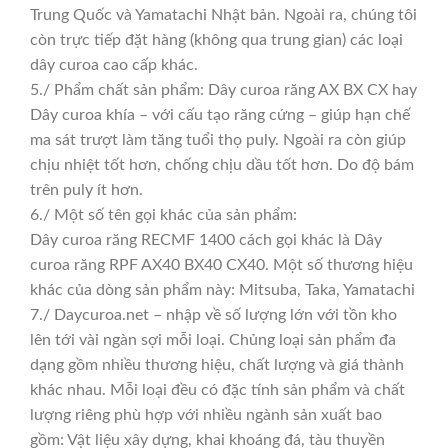
Trung Quốc và Yamatachi Nhật bản. Ngoài ra, chúng tôi
còn trực tiếp đặt hàng (không qua trung gian) các loại
dây curoa cao cấp khác.
5./ Phẩm chất sản phẩm: Dây curoa răng AX BX CX hay
Dây curoa khía – với cấu tạo răng cứng – giúp hạn chế
ma sát trượt làm tăng tuổi thọ puly. Ngoài ra còn giúp
chịu nhiệt tốt hơn, chống chịu dầu tốt hơn. Do độ bám
trên puly ít hơn.
6./ Một số tên gọi khác của sản phẩm:
Dây curoa răng RECMF 1400 cách gọi khác là Dây
curoa răng RPF AX40 BX40 CX40. Một số thương hiệu
khác của dòng sản phẩm này: Mitsuba, Taka, Yamatachi
7./ Daycuroa.net – nhập về số lượng lớn với tồn kho
lên tới vài ngàn sợi mỗi loại. Chủng loại sản phẩm đa
dạng gồm nhiều thương hiệu, chất lượng và giá thành
khác nhau. Mỗi loại đều có đặc tính sản phẩm và chất
lượng riêng phù hợp với nhiều ngành sản xuất bao
gồm: Vật liệu xây dựng, khai khoáng đá, tàu thuyền