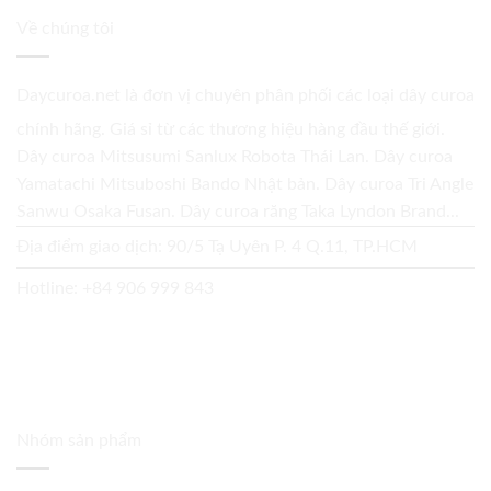
Về chúng tôi
Daycuroa.net
là đơn vị chuyên phân phối các loại dây curoa
chính hãng. Giá sỉ từ các thương hiệu hàng đầu thế giới.
Dây curoa Mitsusumi Sanlux Robota Thái Lan. Dây curoa
Yamatachi Mitsuboshi Bando Nhật bản. Dây curoa Tri Angle
Sanwu Osaka Fusan. Dây curoa răng Taka Lyndon Brand...
Địa điểm giao dịch: 90/5 Tạ Uyên P. 4 Q.11, TP.HCM
Hotline:
+84 906 999 843
Nhóm sản phẩm