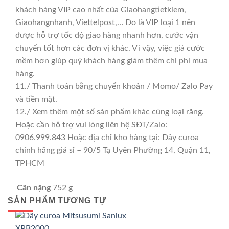
khách hàng VIP cao nhất của Giaohangtietkiem,
Giaohangnhanh, Viettelpost,… Do là VIP loại 1 nên
được hỗ trợ tốc độ giao hàng nhanh hơn, cước vận
chuyển tốt hơn các đơn vị khác. Vì vậy, việc giá cước
mềm hơn giúp quý khách hàng giảm thêm chi phí mua
hàng.
11./ Thanh toán bằng chuyển khoản / Momo/ Zalo Pay
và tiền mặt.
12./ Xem thêm một số sản phẩm khác cùng loại răng.
Hoặc cần hỗ trợ vui lòng liên hệ SĐT/Zalo:
0906.999.843 Hoặc địa chỉ kho hàng tại: Dây curoa
chính hãng giá sỉ – 90/5 Tạ Uyên Phường 14, Quận 11,
TPHCM
Cân nặng
752 g
SẢN PHẨM TƯƠNG TỰ
GIÁ TỐT
GIÁ SỈ