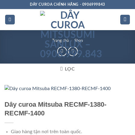
Bỏ
DÂY CUROA CHÍNH HÃNG - 0906999843
qua
nội
dung
Trang chủ
»
Shop
LỌC
Chất
lượng
Dây curoa Mitsuba RECMF-1380-
RECMF-1400
Giao hàng tận nơi trên toàn quốc.