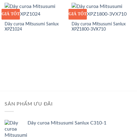
GIÁ TỐT
GIÁ SỈ
GIÁ TỐT
GIÁ SỈ
Dây curoa Mitsusumi Sanlux
Dây curoa Mitsusumi Sanlux
XPZ1024
XPZ1800-3VX710
SẢN PHẨM ƯU ĐÃI
Dây curoa Mitsusumi Sanlux C310-1