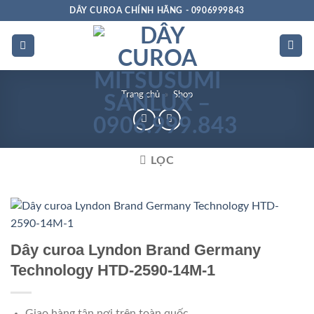
Bỏ
DÂY CUROA CHÍNH HÃNG - 0906999843
qua
nội
dung
Trang chủ
»
Shop
LỌC
Dây curoa Lyndon Brand Germany
Technology HTD-2590-14M-1
Giao hàng tận nơi trên toàn quốc.