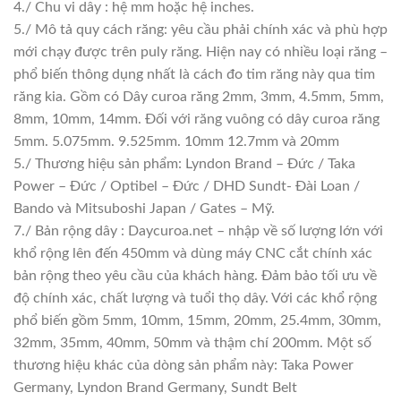
4./ Chu vi dây : hệ mm hoặc hệ inches.
5./ Mô tả quy cách răng: yêu cầu phải chính xác và phù hợp
mới chạy được trên puly răng. Hiện nay có nhiều loại răng –
phổ biến thông dụng nhất là cách đo tim răng này qua tim
răng kia. Gồm có Dây curoa răng 2mm, 3mm, 4.5mm, 5mm,
8mm, 10mm, 14mm. Đối với răng vuông có dây curoa răng
5mm. 5.075mm. 9.525mm. 10mm 12.7mm và 20mm
5./ Thương hiệu sản phẩm: Lyndon Brand – Đức / Taka
Power – Đức / Optibel – Đức / DHD Sundt- Đài Loan /
Bando và Mitsuboshi Japan / Gates – Mỹ.
7./ Bản rộng dây : Daycuroa.net – nhập về số lượng lớn với
khổ rộng lên đến 450mm và dùng máy CNC cắt chính xác
bản rộng theo yêu cầu của khách hàng. Đảm bảo tối ưu về
độ chính xác, chất lượng và tuổi thọ dây. Với các khổ rộng
phổ biến gồm 5mm, 10mm, 15mm, 20mm, 25.4mm, 30mm,
32mm, 35mm, 40mm, 50mm và thậm chí 200mm. Một số
thương hiệu khác của dòng sản phẩm này: Taka Power
Germany, Lyndon Brand Germany, Sundt Belt