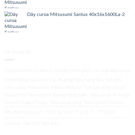
Dây curoa Mitsusumi Sanlux 40x16x1600La-2
Về chúng tôi
Daycuroa.net
là đơn vị chuyên phân phối các loại dây curoa
chính hãng. Giá sỉ từ các thương hiệu hàng đầu thế giới.
Dây curoa Mitsusumi Sanlux Robota Thái Lan. Dây curoa
Yamatachi Mitsuboshi Bando Nhật bản. Dây curoa Tri Angle
Sanwu Osaka Fusan. Dây curoa răng Taka Lyndon Brand...
Địa điểm giao dịch: 90/5 Tạ Uyên P. 4 Q.11, TP.HCM
Hotline:
+84 906 999 843