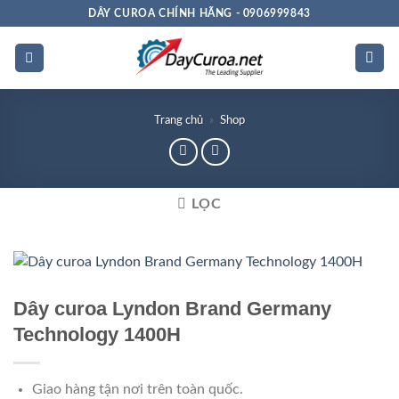
Bỏ
DÂY CUROA CHÍNH HÃNG - 0906999843
qua
nội
dung
Trang chủ
»
Shop
LỌC
Dây curoa Lyndon Brand Germany
Technology 1400H
Giao hàng tận nơi trên toàn quốc.