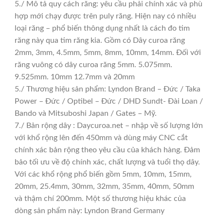
5./ Mô tả quy cách răng: yêu cầu phải chính xác và phù
hợp mới chạy được trên puly răng. Hiện nay có nhiều
loại răng – phổ biến thông dụng nhất là cách đo tim
răng này qua tim răng kia. Gồm có Dây curoa răng
2mm, 3mm, 4.5mm, 5mm, 8mm, 10mm, 14mm. Đối với
răng vuông có dây curoa răng 5mm. 5.075mm.
9.525mm. 10mm 12.7mm và 20mm
5./ Thương hiệu sản phẩm: Lyndon Brand – Đức / Taka
Power – Đức / Optibel – Đức / DHD Sundt- Đài Loan /
Bando và Mitsuboshi Japan / Gates – Mỹ.
7./ Bản rộng dây : Daycuroa.net – nhập về số lượng lớn
với khổ rộng lên đến 450mm và dùng máy CNC cắt
chính xác bản rộng theo yêu cầu của khách hàng. Đảm
bảo tối ưu về độ chính xác, chất lượng và tuổi thọ dây.
Với các khổ rộng phổ biến gồm 5mm, 10mm, 15mm,
20mm, 25.4mm, 30mm, 32mm, 35mm, 40mm, 50mm
và thậm chí 200mm. Một số thương hiệu khác của
dòng sản phẩm này: Lyndon Brand Germany