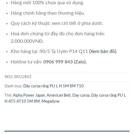
Hàng mới 100% chưa qua sử dụng.
Hàng chính hãng theo thương hiệu.
Quy cách kỹ thuật: xem chi tiết ở phía dưới.
Hoá đơn chứng từ đầy đủ cho đơn hàng trên
2.000.000VNĐ.
Kho hàng tại :90/5 Tạ Uyên P14 Q11
(Xem bản đồ)
.
Hotline tư vấn:
0906 999 843 (Zalo).
SKU:
SKU1843
Danh mục:
Dây curoa răng PU L H 5M 8M T10
Thẻ:
Alpha Power Japan
,
American Belt
,
Day curoa
,
Dây curoa răng PU L
H AT5 AT10 5M 8M
,
Megadyne