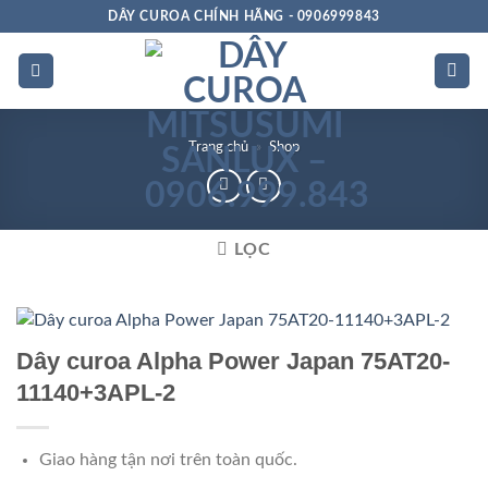
Bỏ
DÂY CUROA CHÍNH HÃNG - 0906999843
qua
nội
dung
Trang chủ
»
Shop
LỌC
Cao Cấp
Dây curoa Alpha Power Japan 75AT20-
11140+3APL-2
Giao hàng tận nơi trên toàn quốc.