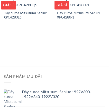
GIÁ TỐT
GIÁ SỈ
GIÁ TỐT
GIÁ SỈ
Dây curoa Mitsusumi Sanlux
Dây curoa Mitsusumi Sanlux
XPC4280Lp
XPC4280-1
SẢN PHẨM ƯU ĐÃI
Dây curoa Mitsusumi Sanlux 1922V300-
1922V340-1922V320