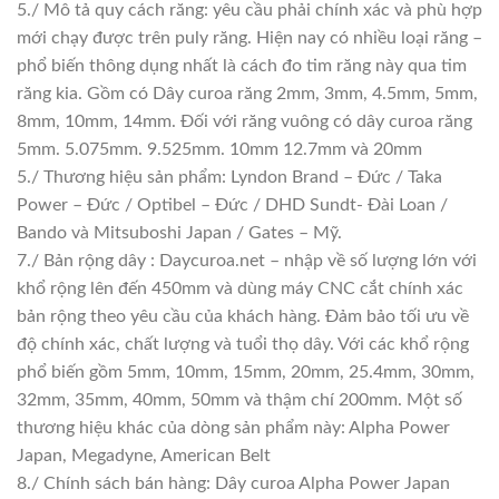
5./ Mô tả quy cách răng: yêu cầu phải chính xác và phù hợp
mới chạy được trên puly răng. Hiện nay có nhiều loại răng –
phổ biến thông dụng nhất là cách đo tim răng này qua tim
răng kia. Gồm có Dây curoa răng 2mm, 3mm, 4.5mm, 5mm,
8mm, 10mm, 14mm. Đối với răng vuông có dây curoa răng
5mm. 5.075mm. 9.525mm. 10mm 12.7mm và 20mm
5./ Thương hiệu sản phẩm: Lyndon Brand – Đức / Taka
Power – Đức / Optibel – Đức / DHD Sundt- Đài Loan /
Bando và Mitsuboshi Japan / Gates – Mỹ.
7./ Bản rộng dây : Daycuroa.net – nhập về số lượng lớn với
khổ rộng lên đến 450mm và dùng máy CNC cắt chính xác
bản rộng theo yêu cầu của khách hàng. Đảm bảo tối ưu về
độ chính xác, chất lượng và tuổi thọ dây. Với các khổ rộng
phổ biến gồm 5mm, 10mm, 15mm, 20mm, 25.4mm, 30mm,
32mm, 35mm, 40mm, 50mm và thậm chí 200mm. Một số
thương hiệu khác của dòng sản phẩm này: Alpha Power
Japan, Megadyne, American Belt
8./ Chính sách bán hàng: Dây curoa Alpha Power Japan