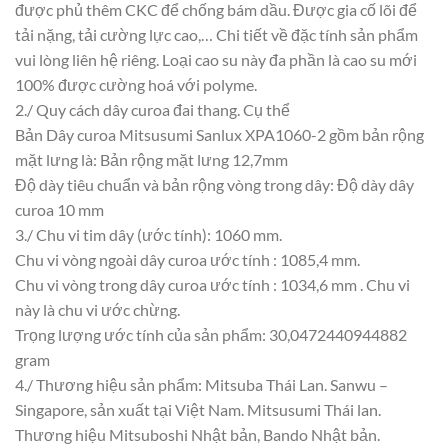
được phủ thêm CKC để chống bám dầu. Được gia cố lõi để
tải nặng, tải cường lực cao,… Chi tiết về đặc tính sản phẩm
vui lòng liên hệ riêng. Loại cao su này đa phần là cao su mới
100% được cường hoá với polyme.
2./ Quy cách dây curoa đai thang. Cụ thể
Bản Dây curoa Mitsusumi Sanlux XPA1060-2 gồm bản rộng
mặt lưng là: Bản rộng mặt lưng 12,7mm
Độ dày tiêu chuẩn và bản rộng vòng trong dây: Độ dày dây
curoa 10 mm
3./ Chu vi tim dây (ước tính): 1060 mm.
Chu vi vòng ngoài dây curoa ước tính : 1085,4 mm.
Chu vi vòng trong dây curoa ước tính : 1034,6 mm . Chu vi
này là chu vi ước chừng.
Trọng lượng ước tính của sản phẩm: 30,0472440944882
gram
4./ Thương hiệu sản phẩm: Mitsuba Thái Lan. Sanwu –
Singapore, sản xuất tại Việt Nam. Mitsusumi Thái lan.
Thương hiệu Mitsuboshi Nhật bản, Bando Nhật bản.