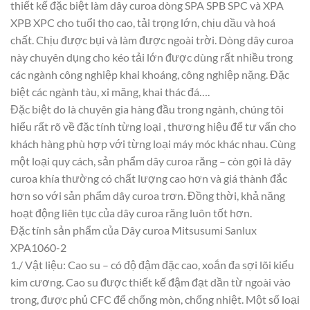
thiết kế đặc biệt làm dây curoa dòng SPA SPB SPC và XPA
XPB XPC cho tuổi thọ cao, tải trọng lớn, chịu dầu và hoá
chất. Chịu được bụi và làm được ngoài trời. Dòng dây curoa
này chuyên dụng cho kéo tải lớn được dùng rất nhiều trong
các ngành công nghiệp khai khoáng, công nghiệp nặng. Đặc
biệt các ngành tàu, xi măng, khai thác đá….
Đặc biệt do là chuyên gia hàng đầu trong ngành, chúng tôi
hiểu rất rõ về đặc tính từng loại , thương hiệu để tư vấn cho
khách hàng phù hợp với từng loại máy móc khác nhau. Cùng
một loại quy cách, sản phẩm dây curoa răng – còn gọi là dây
curoa khía thường có chất lượng cao hơn và giá thành đắc
hơn so với sản phẩm dây curoa trơn. Đồng thời, khả năng
hoạt động liên tục của dây curoa răng luôn tốt hơn.
Đặc tính sản phẩm của Dây curoa Mitsusumi Sanlux
XPA1060-2
1./ Vật liệu: Cao su – có độ đậm đặc cao, xoắn đa sợi lõi kiểu
kim cương. Cao su được thiết kế đậm đạt dần từ ngoài vào
trong, được phủ CFC để chống mòn, chống nhiệt. Một số loại