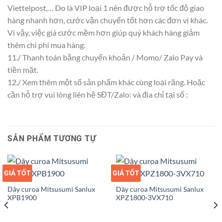
Viettelpost,… Do là VIP loại 1 nên được hỗ trợ tốc độ giao
hàng nhanh hơn, cước vận chuyển tốt hơn các đơn vị khác.
Vì vậy, việc giá cước mềm hơn giúp quý khách hàng giảm
thêm chi phí mua hàng.
11./ Thanh toán bằng chuyển khoản / Momo/ Zalo Pay và
tiền mặt.
12./ Xem thêm một số sản phẩm khác cùng loại răng. Hoặc
cần hỗ trợ vui lòng liên hệ SĐT/Zalo: và địa chỉ tại số :
SẢN PHẨM TƯƠNG TỰ
GIÁ TỐT
GIÁ SỈ
GIÁ TỐT
GIÁ SỈ
Dây curoa Mitsusumi Sanlux
Dây curoa Mitsusumi Sanlux
XPB1900
XPZ1800-3VX710