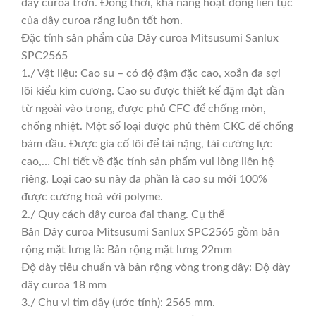
dây curoa trơn. Đồng thời, khả năng hoạt động liên tục
của dây curoa răng luôn tốt hơn.
Đặc tính sản phẩm của Dây curoa Mitsusumi Sanlux
SPC2565
1./ Vật liệu: Cao su – có độ đậm đặc cao, xoắn đa sợi
lõi kiểu kim cương. Cao su được thiết kế đậm đạt dần
từ ngoài vào trong, được phủ CFC để chống mòn,
chống nhiệt. Một số loại được phủ thêm CKC để chống
bám dầu. Được gia cố lõi để tải nặng, tải cường lực
cao,… Chi tiết về đặc tính sản phẩm vui lòng liên hệ
riêng. Loại cao su này đa phần là cao su mới 100%
được cường hoá với polyme.
2./ Quy cách dây curoa đai thang. Cụ thể
Bản Dây curoa Mitsusumi Sanlux SPC2565 gồm bản
rộng mặt lưng là: Bản rộng mặt lưng 22mm
Độ dày tiêu chuẩn và bản rộng vòng trong dây: Độ dày
dây curoa 18 mm
3./ Chu vi tim dây (ước tính): 2565 mm.