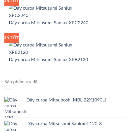
GIÁ TỐT
GIÁ SỈ
Dây curoa Mitsusumi Sanlux XPC2240
GIÁ TỐT
GIÁ SỈ
Dây curoa Mitsusumi Sanlux XPB2120
Sản phẩm ưu đãi
Dây curoa Mitsuboshi MBL 22X1090Li
Dây curoa Mitsusumi Sanlux C120-3