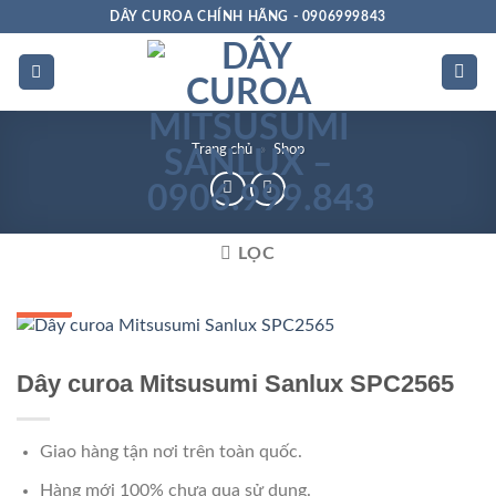
Bỏ
DÂY CUROA CHÍNH HÃNG - 0906999843
qua
nội
dung
Trang chủ
»
Shop
LỌC
GIÁ TỐT
GIÁ SỈ
Dây curoa Mitsusumi Sanlux SPC2565
Giao hàng tận nơi trên toàn quốc.
Hàng mới 100% chưa qua sử dụng.