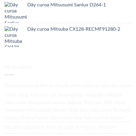
Dây curoa Mitsusumi Sanlux D264-1
Dây curoa Mitsuba CX128-RECMF91280-2
Về chúng tôi
Daycuroa.net
là đơn vị chuyên phân phối các loại dây curoa
chính hãng. Giá sỉ từ các thương hiệu hàng đầu thế giới.
Dây curoa Mitsusumi Sanlux Robota Thái Lan. Dây curoa
Yamatachi Mitsuboshi Bando Nhật bản. Dây curoa Tri Angle
Sanwu Osaka Fusan. Dây curoa răng Taka Lyndon Brand...
Địa điểm giao dịch: 90/5 Tạ Uyên P. 4 Q.11, TP.HCM