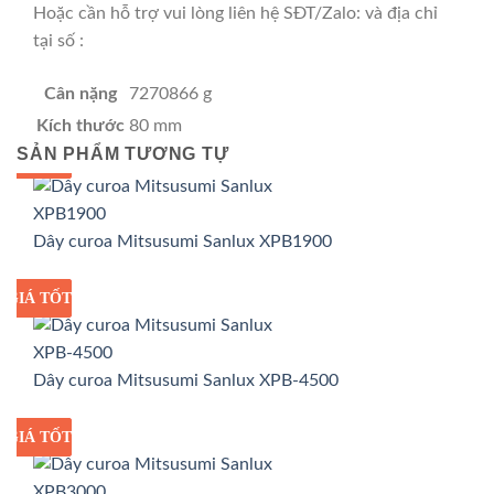
Hoặc cần hỗ trợ vui lòng liên hệ SĐT/Zalo: và địa chỉ
tại số :
Cân nặng
7270866 g
Kích thước
80 mm
SẢN PHẨM TƯƠNG TỰ
GIÁ TỐT
GIÁ SỈ
Dây curoa Mitsusumi Sanlux XPB1900
GIÁ TỐT
GIÁ SỈ
Dây curoa Mitsusumi Sanlux XPB-4500
GIÁ TỐT
GIÁ SỈ