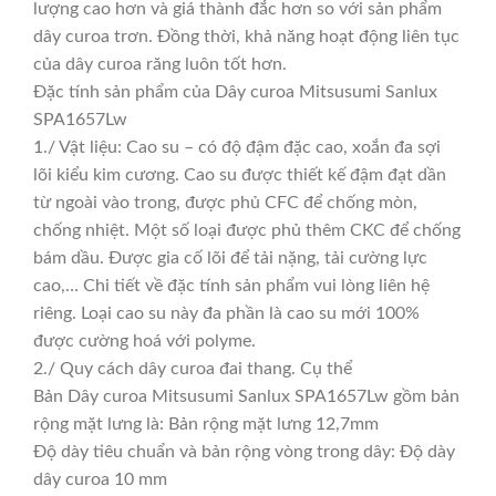
lượng cao hơn và giá thành đắc hơn so với sản phẩm
dây curoa trơn. Đồng thời, khả năng hoạt động liên tục
của dây curoa răng luôn tốt hơn.
Đặc tính sản phẩm của Dây curoa Mitsusumi Sanlux
SPA1657Lw
1./ Vật liệu: Cao su – có độ đậm đặc cao, xoắn đa sợi
lõi kiểu kim cương. Cao su được thiết kế đậm đạt dần
từ ngoài vào trong, được phủ CFC để chống mòn,
chống nhiệt. Một số loại được phủ thêm CKC để chống
bám dầu. Được gia cố lõi để tải nặng, tải cường lực
cao,… Chi tiết về đặc tính sản phẩm vui lòng liên hệ
riêng. Loại cao su này đa phần là cao su mới 100%
được cường hoá với polyme.
2./ Quy cách dây curoa đai thang. Cụ thể
Bản Dây curoa Mitsusumi Sanlux SPA1657Lw gồm bản
rộng mặt lưng là: Bản rộng mặt lưng 12,7mm
Độ dày tiêu chuẩn và bản rộng vòng trong dây: Độ dày
dây curoa 10 mm