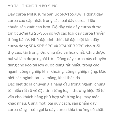
MÔ TẢ
THÔNG TIN BỔ SUNG
Dây curoa Mitsusumi Sanlux SPA1657Lw là dòng dây
curoa cao cấp nhất trong các loại dây curoa. Tiêu
chuẩn sản xuất cao hơn. Độ dày của dây curoa được
tăng cường từ 25-35% so với các loại dây curoa truyền
thống bản V. Nhờ đặc tính thiết kế đặc biệt làm dây
curoa dòng SPA SPB SPC và XPA XPB XPC cho tuổi
thọ cao, tải trọng lớn, chịu dầu và hoá chất. Chịu được
bụi và làm được ngoài trời. Dòng dây curoa này chuyên
dụng cho kéo tải lớn được dùng rất nhiều trong các
ngành công nghiệp khai khoáng, công nghiệp nặng. Đặc
biệt các ngành tàu, xi măng, khai thác đá….
Đặc biệt do là chuyên gia hàng đầu trong ngành, chúng
tôi hiểu rất rõ về đặc tính từng loại , thương hiệu để tư
vấn cho khách hàng phù hợp với từng loại máy móc
khác nhau. Cùng một loại quy cách, sản phẩm dây
curoa răng – còn gọi là dây curoa khía thường có chất