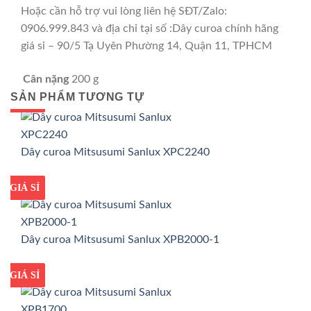
Hoặc cần hỗ trợ vui lòng liên hệ SĐT/Zalo:
0906.999.843 và địa chỉ tại số :Dây curoa chính hãng
giá sỉ – 90/5 Tạ Uyên Phường 14, Quận 11, TPHCM
Cân nặng
200 g
SẢN PHẨM TƯƠNG TỰ
GIÁ TỐT
GIÁ SỈ
Dây curoa Mitsusumi Sanlux XPC2240
GIÁ TỐT
GIÁ SỈ
Dây curoa Mitsusumi Sanlux XPB2000-1
GIÁ TỐT
GIÁ SỈ