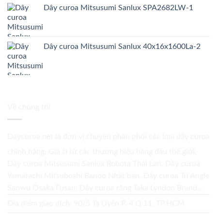
Dây curoa Mitsusumi Sanlux SPA2682LW-1
Dây curoa Mitsusumi Sanlux 40x16x1600La-2
Về chúng tôi
Daycuroa.net
là đơn vị chuyên phân phối các loại dây curoa
chính hãng. Giá sỉ từ các thương hiệu hàng đầu thế giới.
Dây curoa Mitsusumi Sanlux Robota Thái Lan. Dây curoa
Yamatachi Mitsuboshi Bando Nhật bản. Dây curoa Tri Angle
Sanwu Osaka Fusan. Dây curoa răng Taka Lyndon Brand...
Địa điểm giao dịch: 90/5 Tạ Uyên P. 4 Q.11, TP.HCM