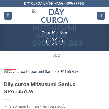
Bỏ
DÂY CUROA CHÍNH HÃNG - 0906999843
qua
nội
dung
Trang chủ
»
Shop
LỌC
GIÁ TỐT
GIÁ SỈ
Dây curoa Mitsusumi Sanlux
SPA1657Lw
Giao hàng tận nơi trên toàn quốc.