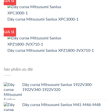
GIÁ TỐT
GIÁ SỈ
Dây curoa Mitsusumi Sanlux XPC3000-1
GIÁ TỐT
GIÁ SỈ
Dây curoa Mitsusumi Sanlux XPZ1800-3VX710-1
Sản phẩm ưu đãi
Dây curoa Mitsusumi Sanlux 1922V300-
1922V340-1922V320
Dây curoa Mitsusumi Sanlux M41-M46-M48