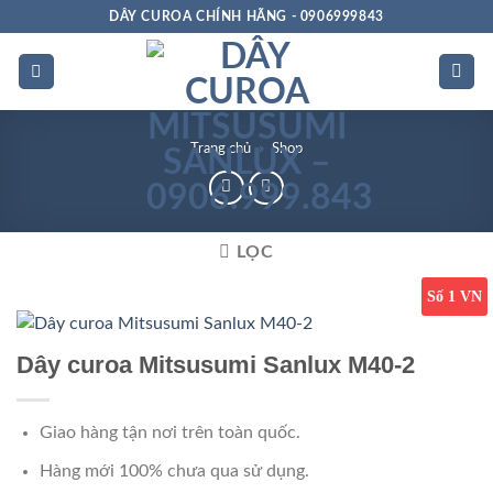
Bỏ
DÂY CUROA CHÍNH HÃNG - 0906999843
qua
nội
dung
Trang chủ
»
Shop
LỌC
Số 1 VN
Dây curoa Mitsusumi Sanlux M40-2
Giao hàng tận nơi trên toàn quốc.
Hàng mới 100% chưa qua sử dụng.