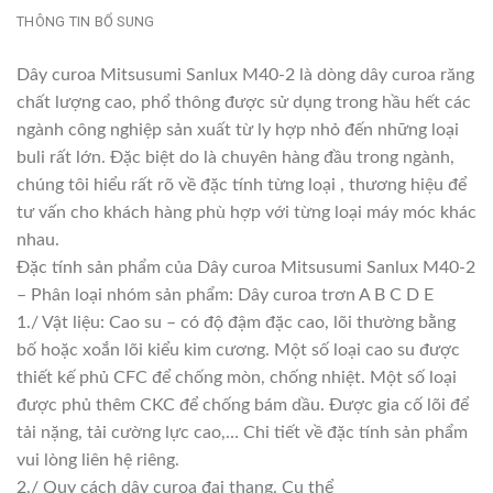
THÔNG TIN BỔ SUNG
Dây curoa Mitsusumi Sanlux M40-2 là dòng dây curoa răng
chất lượng cao, phổ thông được sử dụng trong hầu hết các
ngành công nghiệp sản xuất từ ly hợp nhỏ đến những loại
buli rất lớn. Đặc biệt do là chuyên hàng đầu trong ngành,
chúng tôi hiểu rất rõ về đặc tính từng loại , thương hiệu để
tư vấn cho khách hàng phù hợp với từng loại máy móc khác
nhau.
Đặc tính sản phẩm của Dây curoa Mitsusumi Sanlux M40-2
– Phân loại nhóm sản phẩm: Dây curoa trơn A B C D E
1./ Vật liệu: Cao su – có độ đậm đặc cao, lõi thường bằng
bố hoặc xoắn lõi kiểu kim cương. Một số loại cao su được
thiết kế phủ CFC để chống mòn, chống nhiệt. Một số loại
được phủ thêm CKC để chống bám dầu. Được gia cố lõi để
tải nặng, tải cường lực cao,… Chi tiết về đặc tính sản phẩm
vui lòng liên hệ riêng.
2./ Quy cách dây curoa đai thang. Cụ thể