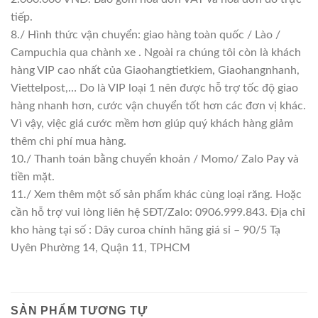
tiếp.
8./ Hình thức vận chuyển: giao hàng toàn quốc / Lào /
Campuchia qua chành xe . Ngoài ra chúng tôi còn là khách
hàng VIP cao nhất của Giaohangtietkiem, Giaohangnhanh,
Viettelpost,… Do là VIP loại 1 nên được hỗ trợ tốc độ giao
hàng nhanh hơn, cước vận chuyển tốt hơn các đơn vị khác.
Vì vậy, việc giá cước mềm hơn giúp quý khách hàng giảm
thêm chi phí mua hàng.
10./ Thanh toán bằng chuyển khoản / Momo/ Zalo Pay và
tiền mặt.
11./ Xem thêm một số sản phẩm khác cùng loại răng. Hoặc
cần hỗ trợ vui lòng liên hệ SĐT/Zalo: 0906.999.843. Địa chỉ
kho hàng tại số : Dây curoa chính hãng giá sỉ – 90/5 Tạ
Uyên Phường 14, Quận 11, TPHCM
SẢN PHẨM TƯƠNG TỰ