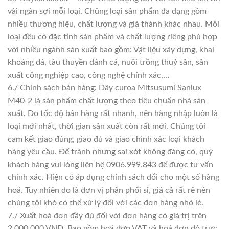
vài ngàn sợi mỗi loại. Chủng loại sản phẩm đa dạng gồm
nhiều thương hiệu, chất lượng và giá thành khác nhau. Mỗi
loại đều có đặc tính sản phẩm và chất lượng riêng phù hợp
với nhiều ngành sản xuất bao gồm: Vật liệu xây dựng, khai
khoáng đá, tàu thuyền đánh cá, nuôi trồng thuỷ sản, sản
xuất công nghiệp cao, công nghệ chính xác,…
6./ Chính sách bán hàng: Dây curoa Mitsusumi Sanlux
M40-2 là sản phẩm chất lượng theo tiêu chuẩn nhà sản
xuất. Do tốc độ bán hàng rất nhanh, nên hàng nhập luôn là
loại mới nhất, thời gian sản xuất còn rất mới. Chúng tôi
cam kết giao đúng, giao đủ và giao chính xác loại khách
hàng yêu cầu. Để tránh nhưng sai xót không đáng có, quý
khách hàng vui lòng liên hệ 0906.999.843 để được tư vấn
chính xác. Hiện có áp dụng chính sách đổi cho một số hàng
hoá. Tuy nhiên do là đơn vị phân phối sỉ, giá cả rất rẻ nên
chúng tôi khó có thể xử lý đổi với các đơn hàng nhỏ lẻ.
7./ Xuất hoá đơn đầy đủ đối với đơn hàng có giá trị trên
2.000.000 VNĐ. Bao gồm hoá đơn VAT và hoá đơn đỏ trực