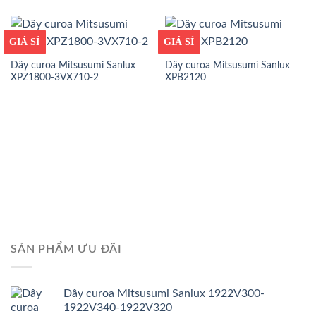
GIÁ TỐT
GIÁ SỈ
GIÁ TỐT
GIÁ SỈ
Dây curoa Mitsusumi Sanlux
Dây curoa Mitsusumi Sanlux
XPZ1800-3VX710-2
XPB2120
SẢN PHẨM ƯU ĐÃI
Dây curoa Mitsusumi Sanlux 1922V300-
1922V340-1922V320