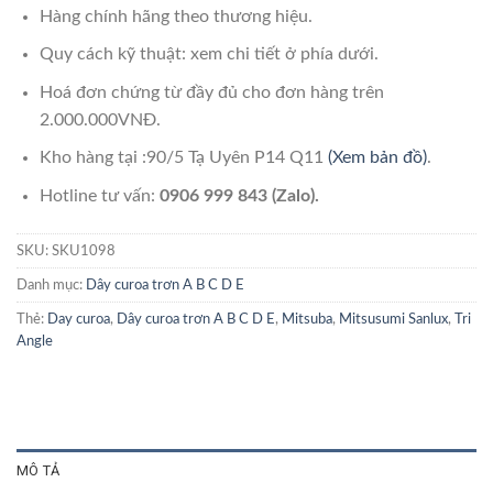
Hàng chính hãng theo thương hiệu.
Quy cách kỹ thuật: xem chi tiết ở phía dưới.
Hoá đơn chứng từ đầy đủ cho đơn hàng trên
2.000.000VNĐ.
Kho hàng tại :90/5 Tạ Uyên P14 Q11
(Xem bản đồ)
.
Hotline tư vấn:
0906 999 843 (Zalo).
SKU:
SKU1098
Danh mục:
Dây curoa trơn A B C D E
Thẻ:
Day curoa
,
Dây curoa trơn A B C D E
,
Mitsuba
,
Mitsusumi Sanlux
,
Tri
Angle
MÔ TẢ