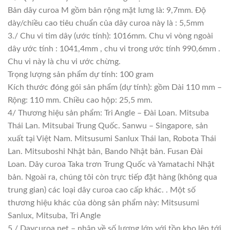
Bản dây curoa M gồm bản rộng mặt lưng là: 9,7mm. Độ
dày/chiều cao tiêu chuẩn của dây curoa này là : 5,5mm
3./ Chu vi tim dây (ước tính): 1016mm. Chu vi vòng ngoài
dây ước tính : 1041,4mm , chu vi trong ước tính 990,6mm .
Chu vi này là chu vi ước chừng.
Trọng lượng sản phẩm dự tính: 100 gram
Kích thước đóng gói sản phẩm (dự tính): gồm Dài 110 mm –
Rộng: 110 mm. Chiều cao hộp: 25,5 mm.
4/ Thương hiệu sản phẩm: Tri Angle – Đài Loan. Mitsuba
Thái Lan. Mitsubai Trung Quốc. Sanwu – Singapore, sản
xuất tại Việt Nam. Mitsusumi Sanlux Thái lan, Robota Thái
Lan. Mitsuboshi Nhật bản, Bando Nhật bản. Fusan Đài
Loan. Dây curoa Taka trơn Trung Quốc và Yamatachi Nhật
bản. Ngoài ra, chúng tôi còn trực tiếp đặt hàng (không qua
trung gian) các loại dây curoa cao cấp khác. . Một số
thương hiệu khác của dòng sản phẩm này: Mitsusumi
Sanlux, Mitsuba, Tri Angle
5./ Daycuroa.net – nhập về số lượng lớn với tồn kho lên tới