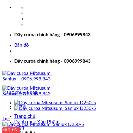
Bỏ
qua
nội
dung
Dây curoa chính hãng - 0906999843
Bản đồ
Dây curoa chính hãng - 0906999843
Trang chủ
»
Shop
Menu
Trang chủ
Lọc
Danh mục Sản Phẩm
Blog
Số 1 VN