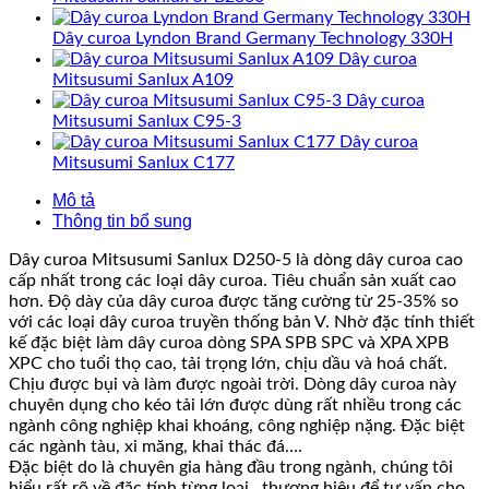
Dây curoa Lyndon Brand Germany Technology 330H
Dây curoa
Mitsusumi Sanlux A109
Dây curoa
Mitsusumi Sanlux C95-3
Dây curoa
Mitsusumi Sanlux C177
Mô tả
Thông tin bổ sung
Dây curoa Mitsusumi Sanlux D250-5 là dòng dây curoa cao
cấp nhất trong các loại dây curoa. Tiêu chuẩn sản xuất cao
hơn. Độ dày của dây curoa được tăng cường từ 25-35% so
với các loại dây curoa truyền thống bản V. Nhờ đặc tính thiết
kế đặc biệt làm dây curoa dòng SPA SPB SPC và XPA XPB
XPC cho tuổi thọ cao, tải trọng lớn, chịu dầu và hoá chất.
Chịu được bụi và làm được ngoài trời. Dòng dây curoa này
chuyên dụng cho kéo tải lớn được dùng rất nhiều trong các
ngành công nghiệp khai khoáng, công nghiệp nặng. Đặc biệt
các ngành tàu, xi măng, khai thác đá….
Đặc biệt do là chuyên gia hàng đầu trong ngành, chúng tôi
hiểu rất rõ về đặc tính từng loại , thương hiệu để tư vấn cho