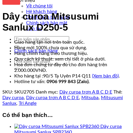
Giới thiệu
Về chúng tôi
Hệ khách hàng
Dây curoa Mitsusumi
Chính sách bán hàng
Chính sách bảo mật
Sanlux D250-5
Liên lạc
Tìm
Giao hàng tận nơi trên toàn quốc.
kiếm:
Hàng mới 100% chưa qua sử dụng.
Chính sách bán hàng
Hàng chính hãng theo thương hiệu.
Quy cách kỹ thuật: xem chi tiết ở phía dưới.
Tìm
Hoá đơn chứng từ đầy đủ cho đơn hàng trên
kiếm:
2.000.000VNĐ.
Kho hàng tại :90/5 Tạ Uyên P14 Q11
(Xem bản đồ)
.
Hotline tư vấn:
0906 999 843 (Zalo).
SKU:
SKU2705
Danh mục:
Dây curoa trơn A B C D E
Thẻ:
Day curoa
,
Dây curoa trơn A B C D E
,
Mitsuba
,
Mitsusumi
Sanlux
,
Tri Angle
Có thể bạn thích…
Dây curoa
Mitsusumi Sanlux SPB2360