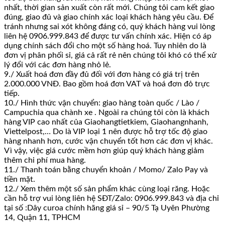
nhất, thời gian sản xuất còn rất mới. Chúng tôi cam kết giao
đúng, giao đủ và giao chính xác loại khách hàng yêu cầu. Để
tránh nhưng sai xót không đáng có, quý khách hàng vui lòng
liên hệ 0906.999.843 để được tư vấn chính xác. Hiện có áp
dụng chính sách đổi cho một số hàng hoá. Tuy nhiên do là
đơn vị phân phối sỉ, giá cả rất rẻ nên chúng tôi khó có thể xử
lý đổi với các đơn hàng nhỏ lẻ.
9./ Xuất hoá đơn đầy đủ đối với đơn hàng có giá trị trên
2.000.000 VNĐ. Bao gồm hoá đơn VAT và hoá đơn đỏ trực
tiếp.
10./ Hình thức vận chuyển: giao hàng toàn quốc / Lào /
Campuchia qua chành xe . Ngoài ra chúng tôi còn là khách
hàng VIP cao nhất của Giaohangtietkiem, Giaohangnhanh,
Viettelpost,… Do là VIP loại 1 nên được hỗ trợ tốc độ giao
hàng nhanh hơn, cước vận chuyển tốt hơn các đơn vị khác.
Vì vậy, việc giá cước mềm hơn giúp quý khách hàng giảm
thêm chi phí mua hàng.
11./ Thanh toán bằng chuyển khoản / Momo/ Zalo Pay và
tiền mặt.
12./ Xem thêm một số sản phẩm khác cùng loại răng. Hoặc
cần hỗ trợ vui lòng liên hệ SĐT/Zalo: 0906.999.843 và địa chỉ
tại số :Dây curoa chính hãng giá sỉ – 90/5 Tạ Uyên Phường
14, Quận 11, TPHCM