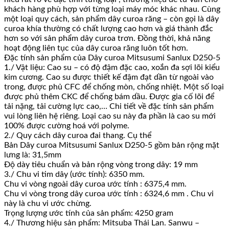
khách hàng phù hợp với từng loại máy móc khác nhau. Cùng
một loại quy cách, sản phẩm dây curoa răng – còn gọi là dây
curoa khía thường có chất lượng cao hơn và giá thành đắc
hơn so với sản phẩm dây curoa trơn. Đồng thời, khả năng
hoạt động liên tục của dây curoa răng luôn tốt hơn.
Đặc tính sản phẩm của Dây curoa Mitsusumi Sanlux D250-5
1./ Vật liệu: Cao su – có độ đậm đặc cao, xoắn đa sợi lõi kiểu
kim cương. Cao su được thiết kế đậm đạt dần từ ngoài vào
trong, được phủ CFC để chống mòn, chống nhiệt. Một số loại
được phủ thêm CKC để chống bám dầu. Được gia cố lõi để
tải nặng, tải cường lực cao,… Chi tiết về đặc tính sản phẩm
vui lòng liên hệ riêng. Loại cao su này đa phần là cao su mới
100% được cường hoá với polyme.
2./ Quy cách dây curoa đai thang. Cụ thể
Bản Dây curoa Mitsusumi Sanlux D250-5 gồm bản rộng mặt
lưng là: 31,5mm
Độ dày tiêu chuẩn và bản rộng vòng trong dây: 19 mm
3./ Chu vi tim dây (ước tính): 6350 mm.
Chu vi vòng ngoài dây curoa ước tính : 6375,4 mm.
Chu vi vòng trong dây curoa ước tính : 6324,6 mm . Chu vi
này là chu vi ước chừng.
Trọng lượng ước tính của sản phẩm: 4250 gram
4./ Thương hiệu sản phẩm: Mitsuba Thái Lan. Sanwu –