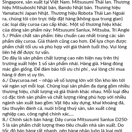
Singapore, sản xuất tại Việt Nam. Mitsusumi Thái lan. Thương
hiệu Mitsuboshi Nhật bản, Bando Nhật bản. Thương hiệu
Yamatachi Japan Nhật. Thương hiệu Robota Thái Lan Ngoài
ra, chúng tôi còn trực tiếp đặt hàng (không qua trung gian)
các loại dây curoa cao cấp khác. Một số thương hiệu khác
của dòng sản phẩm này: Mitsusumi Sanlux, Mitsuba, Tri Angle
5./ Phẩm chất sản phẩm: tiêu chuẩn cao nhất trong các sản
phẩm dây curoa. Giá thành cũng cao hơn. Để lựa chọn được
phẩm chất tối ưu và phù hợp với giá thành tuổi thọ. Vui lòng
liên hệ để được tư vấn.
Do đây là sản phẩm chất lượng cao nên hiện nay trên thị
trường xuất hiện 1 số sản phẩm nhái. Hàng giả. Hàng đóng
mác gần giống. Để đảm bảo tối ưu chi phí , vui lòng chỉ mua
hàng ở đơn vị uy tín.
6./ Daycuroa.net – nhập về số lượng lớn với tồn kho lên tới
vài ngàn sợi mỗi loại. Chủng loại sản phẩm đa dạng gồm nhiều
thương hiệu, chất lượng và giá thành khác nhau. Mỗi loại đều
có đặc tính sản phẩm và chất lượng riêng phù hợp với nhiều
ngành sản xuất bao gồm: Vật liệu xây dựng, khai khoáng đá,
tàu thuyền đánh cá, nuôi trồng thuỷ sản, sản xuất công
nghiệp cao, công nghệ chính xác,…
8./ Chính sách bán hàng: Dây curoa Mitsusumi Sanlux D250-
5 là sản phẩm chất lượng theo tiêu chuẩn nhà sản xuất. Do
tốc độ bán hàng rất nhanh, nên hàng nhập luôn là loại mới