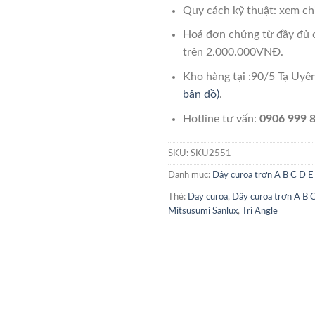
Quy cách kỹ thuật: xem chi
Hoá đơn chứng từ đầy đủ 
trên 2.000.000VNĐ.
Kho hàng tại :90/5 Tạ Uy
bản đồ)
.
Hotline tư vấn:
0906 999 8
SKU:
SKU2551
Danh mục:
Dây curoa trơn A B C D E
Thẻ:
Day curoa
,
Dây curoa trơn A B 
Mitsusumi Sanlux
,
Tri Angle