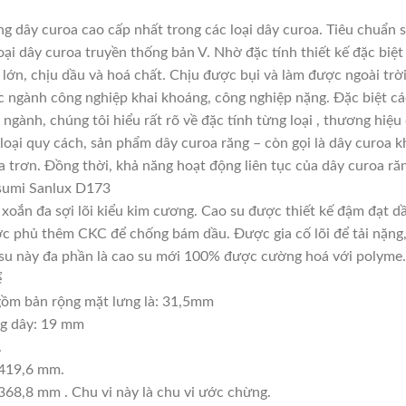
 dây curoa cao cấp nhất trong các loại dây curoa. Tiêu chuẩn 
ại dây curoa truyền thống bản V. Nhờ đặc tính thiết kế đặc bi
 lớn, chịu dầu và hoá chất. Chịu được bụi và làm được ngoài tr
c ngành công nghiệp khai khoáng, công nghiệp nặng. Đặc biệt cá
 ngành, chúng tôi hiểu rất rõ về đặc tính từng loại , thương hiệ
oại quy cách, sản phẩm dây curoa răng – còn gọi là dây curoa k
 trơn. Đồng thời, khả năng hoạt động liên tục của dây curoa răn
sumi Sanlux D173
, xoắn đa sợi lõi kiểu kim cương. Cao su được thiết kế đậm đạt 
c phủ thêm CKC để chống bám dầu. Được gia cố lõi để tải nặng, t
ao su này đa phần là cao su mới 100% được cường hoá với polyme.
ể
ồm bản rộng mặt lưng là: 31,5mm
ng dây: 19 mm
.
4419,6 mm.
368,8 mm . Chu vi này là chu vi ước chừng.