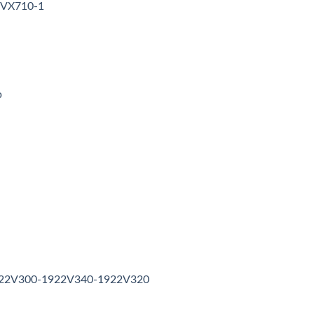
3VX710-1
p
1922V300-1922V340-1922V320