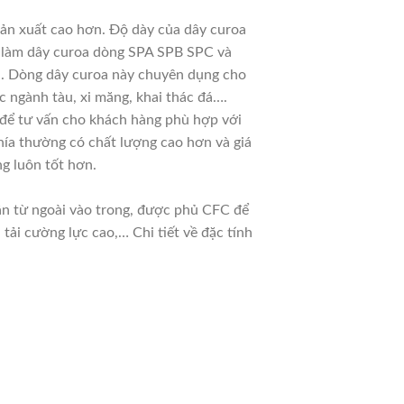
sản xuất cao hơn. Độ dày của dây curoa
ệt làm dây curoa dòng SPA SPB SPC và
ời. Dòng dây curoa này chuyên dụng cho
c ngành tàu, xi măng, khai thác đá….
u để tư vấn cho khách hàng phù hợp với
hía thường có chất lượng cao hơn và giá
g luôn tốt hơn.
dần từ ngoài vào trong, được phủ CFC để
ải cường lực cao,… Chi tiết về đặc tính