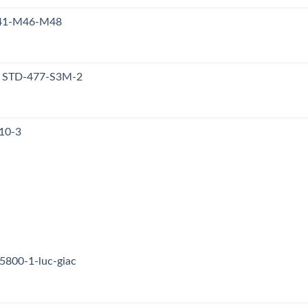
M41-M46-M48
y STD-477-S3M-2
10-3
5800-1-luc-giac