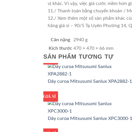
vị khác. Vì vậy, việc giá cước mềm hơn 
11./ Thanh toán bằng chuyển khoản / Mo
12./ Xem thêm một số sản phẩm khác cùng 
hãng giá sỉ – 90/5 Tạ Uyên Phường 14,
Cân nặng
2940 g
Kích thước
470 × 470 × 66 mm
SẢN PHẨM TƯƠNG TỰ
GIÁ TỐT
GIÁ SỈ
Dây curoa Mitsusumi Sanlux XPA2882-1
GIÁ TỐT
GIÁ SỈ
Dây curoa Mitsusumi Sanlux XPC3000-