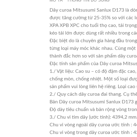
MÔ TẢ
THÔNG TIN BỔ SUNG
Dây curoa Mitsusumi Sanlux D173 là dòng
được tăng cường từ 25-35% so với các lo
XPA XPB XPC cho tuổi thọ cao, tải trọng
kéo tải lớn được dùng rất nhiều trong cá
Đặc biệt do là chuyên gia hàng đầu trong
từng loại máy móc khác nhau. Cùng một l
thành đắc hơn so với sản phẩm dây curoa
Đặc tính sản phẩm của Dây curoa Mitsu
1./ Vật liệu: Cao su – có độ đậm đặc cao
chống mòn, chống nhiệt. Một số loại đượ
sản phẩm vui lòng liên hệ riêng. Loại c
2./ Quy cách dây curoa đai thang. Cụ th
Bản Dây curoa Mitsusumi Sanlux D173 g
Độ dày tiêu chuẩn và bản rộng vòng tro
3./ Chu vi tim dây (ước tính): 4394,2 mm
Chu vi vòng ngoài dây curoa ước tính : 
Chu vi vòng trong dây curoa ước tính : 4