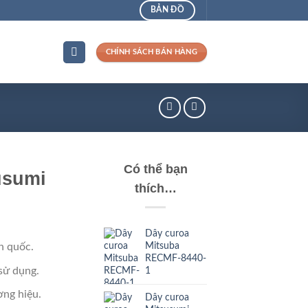
BẢN ĐỒ
CHÍNH SÁCH BÁN HÀNG
Có thể bạn
usumi
thích…
Dây curoa
Mitsuba
n quốc.
RECMF-8440-
sử dụng.
1
ng hiệu.
Dây curoa