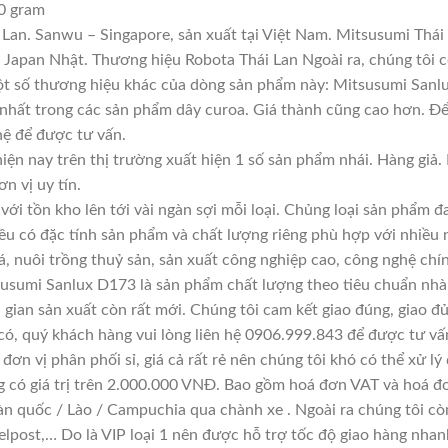
0 gram
Lan. Sanwu – Singapore, sản xuất tại Việt Nam. Mitsusumi Thái
apan Nhật. Thương hiệu Robota Thái Lan Ngoài ra, chúng tôi cò
Một số thương hiệu khác của dòng sản phẩm này: Mitsusumi Sanlu
 nhất trong các sản phẩm dây curoa. Giá thành cũng cao hơn. Đ
 hệ để được tư vấn.
iện nay trên thị trường xuất hiện 1 số sản phẩm nhái. Hàng gi
ơn vị uy tín.
với tồn kho lên tới vài ngàn sợi mỗi loại. Chủng loại sản phẩm 
đều có đặc tính sản phẩm và chất lượng riêng phù hợp với nhiều 
á, nuôi trồng thuỷ sản, sản xuất công nghiệp cao, công nghệ chí
usumi Sanlux D173 là sản phẩm chất lượng theo tiêu chuẩn nhà 
i gian sản xuất còn rất mới. Chúng tôi cam kết giao đúng, giao đ
có, quý khách hàng vui lòng liên hệ 0906.999.843 để được tư vấ
đơn vị phân phối sỉ, giá cả rất rẻ nên chúng tôi khó có thể xử lý
g có giá trị trên 2.000.000 VNĐ. Bao gồm hoá đơn VAT và hoá đơ
àn quốc / Lào / Campuchia qua chành xe . Ngoài ra chúng tôi cò
lpost,… Do là VIP loại 1 nên được hỗ trợ tốc độ giao hàng nha