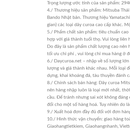
Trọng lượng ước tính của sản phẩm: 294
4./ Thương hiệu sản phẩm: Mitsuba Thái 
Bando Nhật bản. Thương hiệu Yamatachi J
gian) các loại dây curoa cao cấp khác. 
5./ Phẩm chất sản phẩm: tiêu chuẩn cao
hợp với giá thành tuổi thọ. Vui lòng liên
Do đây là sản phẩm chất lượng cao nên h
tối ưu chi phí , vui lòng chỉ mua hàng ở đ
6./ Daycuroa.net – nhập về số lượng lớn 
lượng và giá thành khác nhau. Mỗi loại 
dựng, khai khoáng đá, tàu thuyền đánh c
8./ Chính sách bán hàng: Dây curoa Mits
nên hàng nhập luôn là loại mới nhất, thờ
cầu. Để tránh nhưng sai xót không đáng 
đổi cho một số hàng hoá. Tuy nhiên do là 
9./ Xuất hoá đơn đầy đủ đối với đơn hàn
10./ Hình thức vận chuyển: giao hàng to
Giaohangtietkiem, Giaohangnhanh, Viette