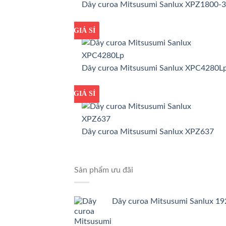
Dây curoa Mitsusumi Sanlux XPZ1800-
GIÁ TỐT
GIÁ SỈ
Dây curoa Mitsusumi Sanlux XPC4280L
GIÁ TỐT
GIÁ SỈ
Dây curoa Mitsusumi Sanlux XPZ637
Sản phẩm ưu đãi
Dây curoa Mitsusumi Sanlux 