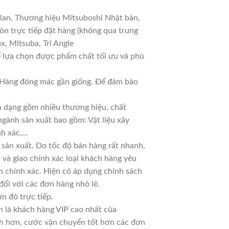
 lan. Thương hiệu Mitsuboshi Nhật bản,
n trực tiếp đặt hàng (không qua trung
x, Mitsuba, Tri Angle
ể lựa chọn được phẩm chất tối ưu và phù
ả. Hàng đóng mác gần giống. Để đảm bảo
đa dạng gồm nhiều thương hiệu, chất
ngành sản xuất bao gồm: Vật liệu xây
nh xác,…
sản xuất. Do tốc độ bán hàng rất nhanh,
ủ và giao chính xác loại khách hàng yêu
n chính xác. Hiện có áp dụng chính sách
 đổi với các đơn hàng nhỏ lẻ.
n đỏ trực tiếp.
n là khách hàng VIP cao nhất của
nh hơn, cước vận chuyển tốt hơn các đơn