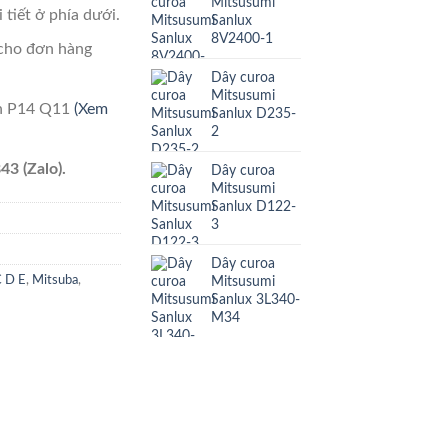
Mitsusumi
 tiết ở phía dưới.
Sanlux
8V2400-1
cho đơn hàng
Dây curoa
Mitsusumi
ên P14 Q11
(Xem
Sanlux D235-
2
43 (Zalo).
Dây curoa
Mitsusumi
Sanlux D122-
3
Dây curoa
Mitsusumi
C D E
,
Mitsuba
,
Sanlux 3L340-
M34