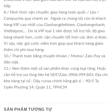
tiếp.
8./ Hình thức vận chuyển: giao hàng toàn quốc / Lào /
Campuchia qua chành xe . Ngoài ra chúng tôi còn là khách
hàng VIP cao nhất của Giaohangtietkiem, Giaohangnhanh,
Viettelpost,… Do là VIP loại 1 nên được hỗ trợ tốc độ giao
hàng nhanh hơn, cước vận chuyển tốt hơn các đơn vị khác.
Vì vậy, việc giá cước mềm hơn giúp quý khách hàng giảm
thêm chi phí mua hàng.
10./ Thanh toán bằng chuyển khoản / Momo/ Zalo Pay và
tiền mặt.
11./ Xem thêm một số sản phẩm khác cùng loại răng. Hoặc
cần hỗ trợ vui lòng liên hệ SĐT/Zalo: 0906.999.843. Địa chỉ
kho hàng tại số : Dây curoa chính hãng giá sỉ – 90/5 Tạ
Uyên Phường 14, Quận 11, TPHCM
SẢN PHẨM TƯƠNG TỰ