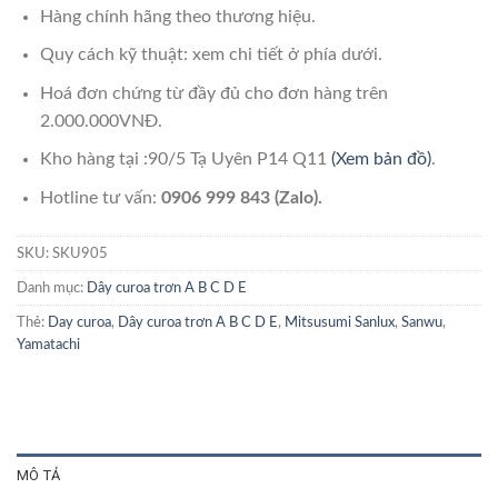
Hàng chính hãng theo thương hiệu.
Quy cách kỹ thuật: xem chi tiết ở phía dưới.
Hoá đơn chứng từ đầy đủ cho đơn hàng trên
2.000.000VNĐ.
Kho hàng tại :90/5 Tạ Uyên P14 Q11
(Xem bản đồ)
.
Hotline tư vấn:
0906 999 843 (Zalo).
SKU:
SKU905
Danh mục:
Dây curoa trơn A B C D E
Thẻ:
Day curoa
,
Dây curoa trơn A B C D E
,
Mitsusumi Sanlux
,
Sanwu
,
Yamatachi
MÔ TẢ