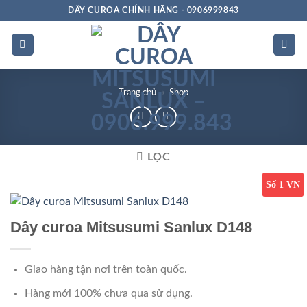
Bỏ
DÂY CUROA CHÍNH HÃNG - 0906999843
qua
nội
dung
Trang chủ
»
Shop
LỌC
Số 1 VN
Dây curoa Mitsusumi Sanlux D148
Giao hàng tận nơi trên toàn quốc.
Hàng mới 100% chưa qua sử dụng.