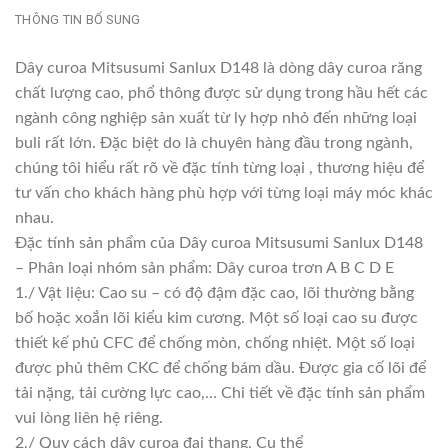
THÔNG TIN BỔ SUNG
Dây curoa Mitsusumi Sanlux D148 là dòng dây curoa răng
chất lượng cao, phổ thông được sử dụng trong hầu hết các
ngành công nghiệp sản xuất từ ly hợp nhỏ đến những loại
buli rất lớn. Đặc biệt do là chuyên hàng đầu trong ngành,
chúng tôi hiểu rất rõ về đặc tính từng loại , thương hiệu để
tư vấn cho khách hàng phù hợp với từng loại máy móc khác
nhau.
Đặc tính sản phẩm của Dây curoa Mitsusumi Sanlux D148
– Phân loại nhóm sản phẩm: Dây curoa trơn A B C D E
1./ Vật liệu: Cao su – có độ đậm đặc cao, lõi thường bằng
bố hoặc xoắn lõi kiểu kim cương. Một số loại cao su được
thiết kế phủ CFC để chống mòn, chống nhiệt. Một số loại
được phủ thêm CKC để chống bám dầu. Được gia cố lõi để
tải nặng, tải cường lực cao,… Chi tiết về đặc tính sản phẩm
vui lòng liên hệ riêng.
2./ Quy cách dây curoa đai thang. Cụ thể