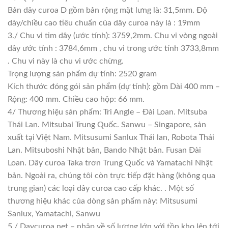
Bản dây curoa D gồm bản rộng mặt lưng là: 31,5mm. Độ
dày/chiều cao tiêu chuẩn của dây curoa này là : 19mm
3./ Chu vi tim dây (ước tính): 3759,2mm. Chu vi vòng ngoài
dây ước tính : 3784,6mm , chu vi trong ước tính 3733,8mm
. Chu vi này là chu vi ước chừng.
Trọng lượng sản phẩm dự tính: 2520 gram
Kích thước đóng gói sản phẩm (dự tính): gồm Dài 400 mm –
Rộng: 400 mm. Chiều cao hộp: 66 mm.
4/ Thương hiệu sản phẩm: Tri Angle – Đài Loan. Mitsuba
Thái Lan. Mitsubai Trung Quốc. Sanwu – Singapore, sản
xuất tại Việt Nam. Mitsusumi Sanlux Thái lan, Robota Thái
Lan. Mitsuboshi Nhật bản, Bando Nhật bản. Fusan Đài
Loan. Dây curoa Taka trơn Trung Quốc và Yamatachi Nhật
bản. Ngoài ra, chúng tôi còn trực tiếp đặt hàng (không qua
trung gian) các loại dây curoa cao cấp khác. . Một số
thương hiệu khác của dòng sản phẩm này: Mitsusumi
Sanlux, Yamatachi, Sanwu
5./ Daycuroa.net – nhập về số lượng lớn với tồn kho lên tới