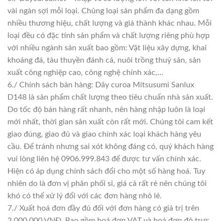
vài ngàn sợi mỗi loại. Chủng loại sản phẩm đa dạng gồm
nhiều thương hiệu, chất lượng và giá thành khác nhau. Mỗi
loại đều có đặc tính sản phẩm và chất lượng riêng phù hợp
với nhiều ngành sản xuất bao gồm: Vật liệu xây dựng, khai
khoáng đá, tàu thuyền đánh cá, nuôi trồng thuỷ sản, sản
xuất công nghiệp cao, công nghệ chính xác,…
6./ Chính sách bán hàng: Dây curoa Mitsusumi Sanlux
D148 là sản phẩm chất lượng theo tiêu chuẩn nhà sản xuất.
Do tốc độ bán hàng rất nhanh, nên hàng nhập luôn là loại
mới nhất, thời gian sản xuất còn rất mới. Chúng tôi cam kết
giao đúng, giao đủ và giao chính xác loại khách hàng yêu
cầu. Để tránh nhưng sai xót không đáng có, quý khách hàng
vui lòng liên hệ 0906.999.843 để được tư vấn chính xác.
Hiện có áp dụng chính sách đổi cho một số hàng hoá. Tuy
nhiên do là đơn vị phân phối sỉ, giá cả rất rẻ nên chúng tôi
khó có thể xử lý đổi với các đơn hàng nhỏ lẻ.
7./ Xuất hoá đơn đầy đủ đối với đơn hàng có giá trị trên
2.000.000 VNĐ. Bao gồm hoá đơn VAT và hoá đơn đỏ trực