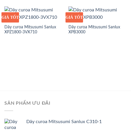
GIÁ TỐT
GIÁ SỈ
GIÁ TỐT
GIÁ SỈ
Dây curoa Mitsusumi Sanlux
Dây curoa Mitsusumi Sanlux
XPZ1800-3VX710
XPB3000
SẢN PHẨM ƯU ĐÃI
Dây curoa Mitsusumi Sanlux C310-1